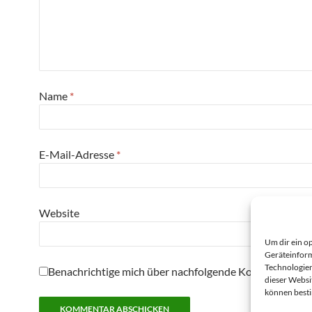
Name
*
E-Mail-Adresse
*
Website
Um dir ein o
Geräteinform
Technologien
Benachrichtige mich über nachfolgende Kommentare pe
dieser Websi
können best