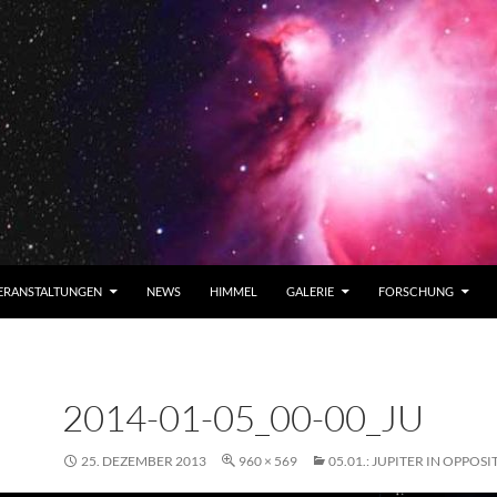
ERANSTALTUNGEN
NEWS
HIMMEL
GALERIE
FORSCHUNG
2014-01-05_00-00_JU
25. DEZEMBER 2013
960 × 569
05.01.: JUPITER IN OPPOS