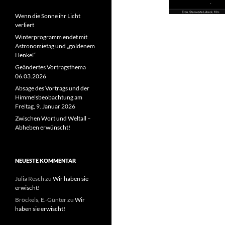
Wenn die Sonne ihr Licht
verliert
Winterprogramm endet mit
Astronomietag und „goldenem
Henkel“
Geändertes Vortragsthema
06.03.2026
Absage des Vortrags und der
Himmelsbeobachtung am
Freitag, 9. Januar 2026
Zwischen Wort und Weltall –
Abheben erwünscht!
NEUESTE KOMMENTAR
Julia Resch
zu
Wir haben sie
erwischt!
Bröckels, E.-Günter
zu
Wir
haben sie erwischt!