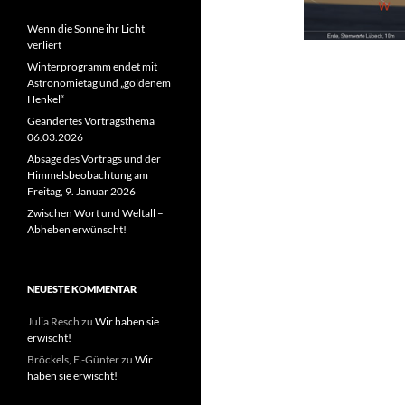
Wenn die Sonne ihr Licht
verliert
Winterprogramm endet mit
Astronomietag und „goldenem
Henkel“
Geändertes Vortragsthema
06.03.2026
Absage des Vortrags und der
Himmelsbeobachtung am
Freitag, 9. Januar 2026
Zwischen Wort und Weltall –
Abheben erwünscht!
NEUESTE KOMMENTAR
Julia Resch
zu
Wir haben sie
erwischt!
Bröckels, E.-Günter
zu
Wir
haben sie erwischt!