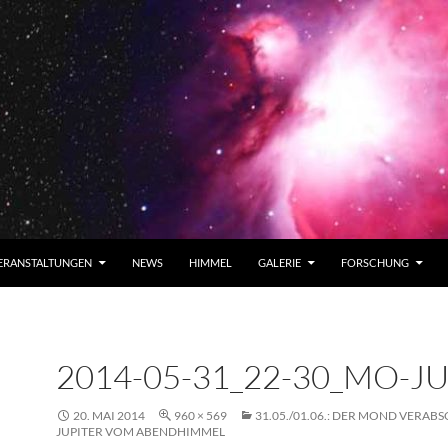
ERANSTALTUNGEN
NEWS
HIMMEL
GALERIE
FORSCHUNG
2014-05-31_22-30_MO-J
20. MAI 2014
960 × 569
31.05./01.06.: DER MOND VERAB
JUPITER VOM ABENDHIMMEL