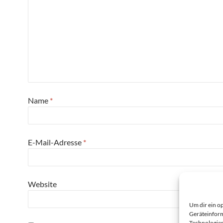
Name
*
E-Mail-Adresse
*
Website
Um dir ein o
Geräteinform
Technologien