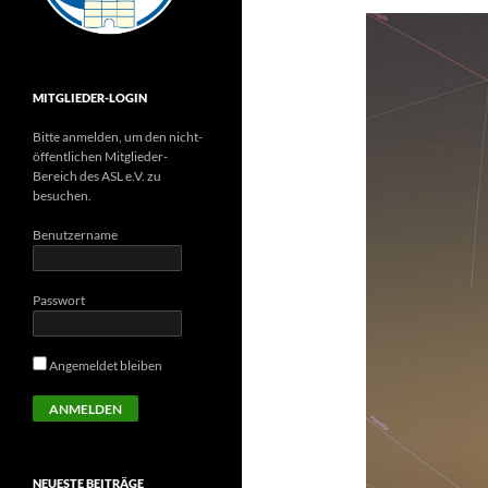
MITGLIEDER-LOGIN
Bitte anmelden, um den nicht-
öffentlichen Mitglieder-
Bereich des ASL e.V. zu
besuchen.
Benutzername
Passwort
Angemeldet bleiben
NEUESTE BEITRÄGE