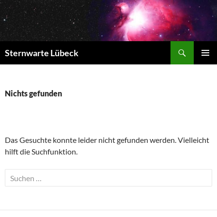
Zum
Inhalt
springen
Suchen
Sternwarte Lübeck
PRIMÄR
MENÜ
Nichts gefunden
Das Gesuchte konnte leider nicht gefunden werden. Vielleicht
hilft die Suchfunktion.
Suchen
nach: