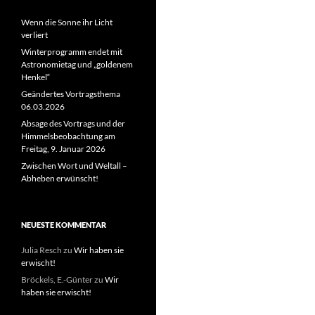
Wenn die Sonne ihr Licht
verliert
Winterprogramm endet mit
Astronomietag und „goldenem
Henkel“
Geändertes Vortragsthema
06.03.2026
Absage des Vortrags und der
Himmelsbeobachtung am
Freitag, 9. Januar 2026
Zwischen Wort und Weltall –
Abheben erwünscht!
NEUESTE KOMMENTAR
Julia Resch
zu
Wir haben sie
erwischt!
Bröckels, E.-Günter
zu
Wir
haben sie erwischt!