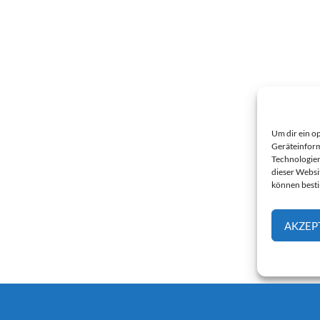
Um dir ein o
Geräteinform
Technologien
dieser Websi
können best
AKZEP