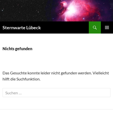
Zum
Inhalt
springen
Suchen
Sternwarte Lübeck
PRIMÄR
MENÜ
Nichts gefunden
Das Gesuchte konnte leider nicht gefunden werden. Vielleicht
hilft die Suchfunktion.
Suchen
nach: