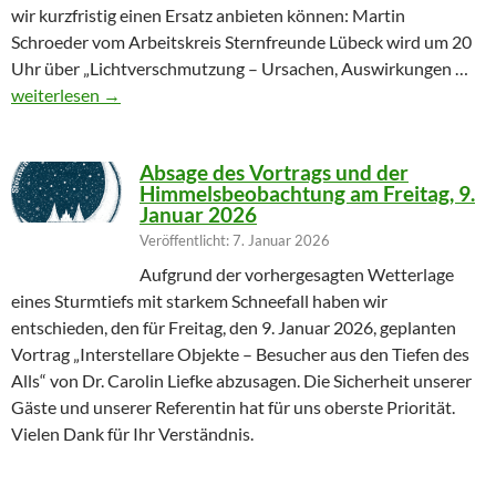
wir kurzfristig einen Ersatz anbieten können: Martin
Schroeder vom Arbeitskreis Sternfreunde Lübeck wird um 20
Uhr über „Lichtverschmutzung – Ursachen, Auswirkungen …
Geändertes Vortragsthema 06.03.2026
weiterlesen
→
Absage des Vortrags und der
Himmelsbeobachtung am Freitag, 9.
Januar 2026
Veröffentlicht: 7. Januar 2026
Aufgrund der vorhergesagten Wetterlage
eines Sturmtiefs mit starkem Schneefall haben wir
entschieden, den für Freitag, den 9. Januar 2026, geplanten
Vortrag „Interstellare Objekte – Besucher aus den Tiefen des
Alls“ von Dr. Carolin Liefke abzusagen. Die Sicherheit unserer
Gäste und unserer Referentin hat für uns oberste Priorität.
Vielen Dank für Ihr Verständnis.