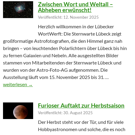
Zwischen Wort und Weltall –
Abheben erwünscht!
Veröffentlicht: 12. November 2025
Herzlich willkommen in der Lübecker
WortWerft: Die Sternwarte Lübeck zeigt
großformatige Astrofotografien, die den Himmel ganz nah
bringen – von leuchtenden Polarlichtern über Lübeck bis hin
zu fernen Galaxien und Nebeln. Alle ausgestellten Bilder
stammen von Mitarbeitenden der Sternwarte Lübeck und
wurden von der Astro‑Foto‑AG aufgenommen. Die
Ausstellung läuft vom 15. November 2025 bis 31. …
Zwischen Wort und Weltall – Abheben erwünscht!
weiterlesen
→
Furioser Auftakt zur Herbstsaison
Veröffentlicht: 30. August 2025
Der Herbst steht vor der Tür, und für viele
Hobbyastronomen und solche, die es noch