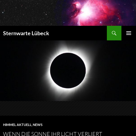
Zum
Inhalt
springen
Suchen
Sternwarte Lübeck
PRIMÄR
MENÜ
HIMMEL AKTUELL
,
NEWS
WENN DIE SONNE IHR LICHT VERLIERT