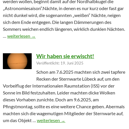
werden wollen, beginnt damit auf der Nordhalbkugel die
„Astronomiesaison“.Nächte, in denen es nur kurz oder fast gar
nicht dunkel wird, die sogenannten „weißen“ Nächte, neigen
sich dem Ende entgegen. Die langen Dämmerungen des
Sommers weichen endlich längeren, wirklich dunklen Nächten.
Furioser Auftakt zur Herbstsaison
…
weiterlesen
→
Wir haben sie erwischt!
Veröffentlicht: 19. Juni 2025
Schon am 7.6.2025 machten sich zwei tapfere
Recken der Sternwarte Lübeck auf, um den
Vorbeiflug der Internationalen Raumstation (ISS) vor der
Sonne im Bild festzuhalten. Leider machten dicke Wolken
dieses Vorhaben zunichte. Doch am 9.6.2025, am
Pfingstmontag, sollte es eine weitere Chance geben. Abermals
machten sich die wagemutigen Mitglieder der Sternwarte auf,
Wir haben sie erwischt!
um das Objekt …
weiterlesen
→