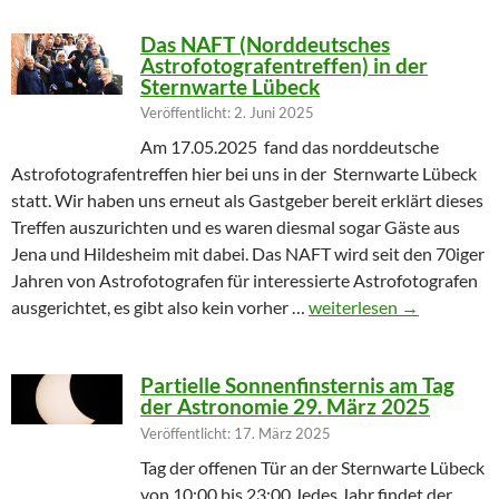
Das NAFT (Norddeutsches
Astrofotografentreffen) in der
Sternwarte Lübeck
Veröffentlicht: 2. Juni 2025
Am 17.05.2025 fand das norddeutsche
Astrofotografentreffen hier bei uns in der Sternwarte Lübeck
statt. Wir haben uns erneut als Gastgeber bereit erklärt dieses
Treffen auszurichten und es waren diesmal sogar Gäste aus
Jena und Hildesheim mit dabei. Das NAFT wird seit den 70iger
Jahren von Astrofotografen für interessierte Astrofotografen
Das NAFT (Norddeutsches
ausgerichtet, es gibt also kein vorher …
weiterlesen
→
Partielle Sonnenfinsternis am Tag
der Astronomie 29. März 2025
Veröffentlicht: 17. März 2025
Tag der offenen Tür an der Sternwarte Lübeck
von 10:00 bis 23:00 Jedes Jahr findet der