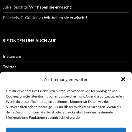
Julia Resch
zu
Wir haben sie erwischt!
Bröckels, E.-Günter
zu
Wir haben sie erwischt!
SIE FINDEN UNS AUCH AUF
Instagram
Twitter
Facebook
Zustimmung verwalten
RSS-Feed
Um dir ein optimales Erlebnis zu bieten, verwenden wir Technologien wie
Cookies, um Geräteinformationen zu speichern und/oder darauf zuzugreifen.
Wenn du diesen Technologien zustimmst, können wir Daten wie das
Surfverhalten oder eindeutige IDs auf dieser Website verarbeiten. Wenn du
OFFIZIELLES
deine Zustimmung nicht erteilst oder zurückziehst, können bestimmte
Merkmale und Funktionen beeinträchtigt werden.
Impressum