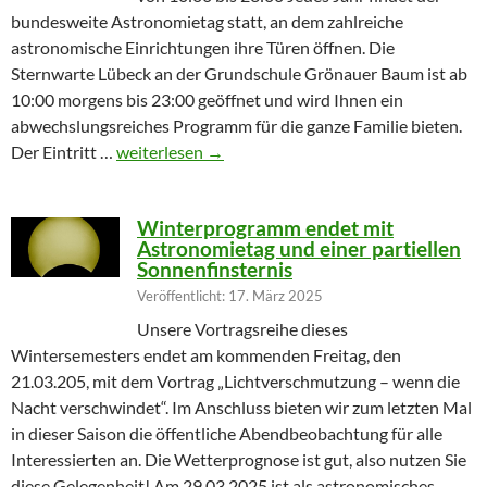
bundesweite Astronomietag statt, an dem zahlreiche
astronomische Einrichtungen ihre Türen öffnen. Die
Sternwarte Lübeck an der Grundschule Grönauer Baum ist ab
10:00 morgens bis 23:00 geöffnet und wird Ihnen ein
abwechslungsreiches Programm für die ganze Familie bieten.
Partielle Sonnenfinsternis am Tag der Astronomie
Der Eintritt …
weiterlesen
→
Winterprogramm endet mit
Astronomietag und einer partiellen
Sonnenfinsternis
Veröffentlicht: 17. März 2025
Unsere Vortragsreihe dieses
Wintersemesters endet am kommenden Freitag, den
21.03.205, mit dem Vortrag „Lichtverschmutzung – wenn die
Nacht verschwindet“. Im Anschluss bieten wir zum letzten Mal
in dieser Saison die öffentliche Abendbeobachtung für alle
Interessierten an. Die Wetterprognose ist gut, also nutzen Sie
diese Gelegenheit! Am 29.03.2025 ist als astronomisches