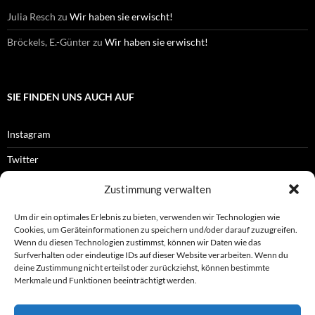
Julia Resch
zu
Wir haben sie erwischt!
Bröckels, E.-Günter
zu
Wir haben sie erwischt!
SIE FINDEN UNS AUCH AUF
Instagram
Twitter
Facebook
Zustimmung verwalten
RSS-Feed
Um dir ein optimales Erlebnis zu bieten, verwenden wir Technologien wie
Cookies, um Geräteinformationen zu speichern und/oder darauf zuzugreifen.
Wenn du diesen Technologien zustimmst, können wir Daten wie das
Surfverhalten oder eindeutige IDs auf dieser Website verarbeiten. Wenn du
OFFIZIELLES
deine Zustimmung nicht erteilst oder zurückziehst, können bestimmte
Merkmale und Funktionen beeinträchtigt werden.
Impressum