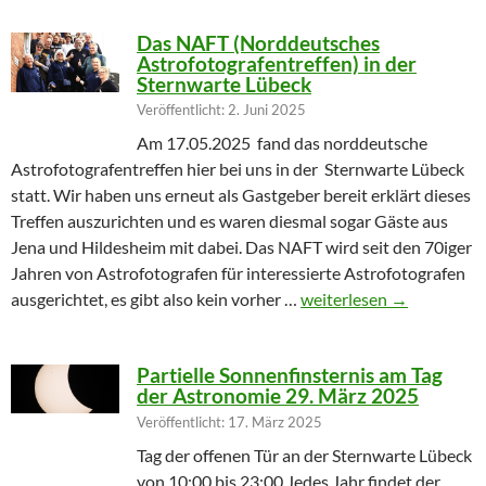
Das NAFT (Norddeutsches
Astrofotografentreffen) in der
Sternwarte Lübeck
Veröffentlicht: 2. Juni 2025
Am 17.05.2025 fand das norddeutsche
Astrofotografentreffen hier bei uns in der Sternwarte Lübeck
statt. Wir haben uns erneut als Gastgeber bereit erklärt dieses
Treffen auszurichten und es waren diesmal sogar Gäste aus
Jena und Hildesheim mit dabei. Das NAFT wird seit den 70iger
Jahren von Astrofotografen für interessierte Astrofotografen
Das NAFT (Norddeutsches
ausgerichtet, es gibt also kein vorher …
weiterlesen
→
Partielle Sonnenfinsternis am Tag
der Astronomie 29. März 2025
Veröffentlicht: 17. März 2025
Tag der offenen Tür an der Sternwarte Lübeck
von 10:00 bis 23:00 Jedes Jahr findet der