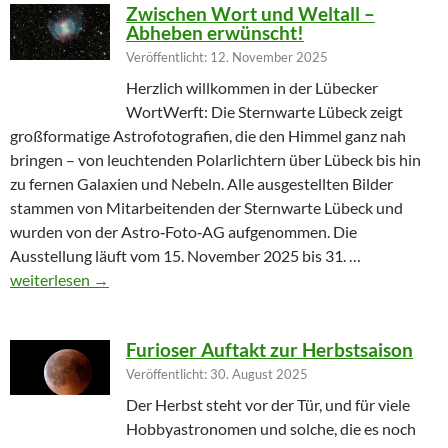
Zwischen Wort und Weltall –
Abheben erwünscht!
Veröffentlicht: 12. November 2025
Herzlich willkommen in der Lübecker
WortWerft: Die Sternwarte Lübeck zeigt
großformatige Astrofotografien, die den Himmel ganz nah
bringen – von leuchtenden Polarlichtern über Lübeck bis hin
zu fernen Galaxien und Nebeln. Alle ausgestellten Bilder
stammen von Mitarbeitenden der Sternwarte Lübeck und
wurden von der Astro‑Foto‑AG aufgenommen. Die
Ausstellung läuft vom 15. November 2025 bis 31. …
Zwischen Wort und Weltall – Abheben erwünscht!
weiterlesen
→
Furioser Auftakt zur Herbstsaison
Veröffentlicht: 30. August 2025
Der Herbst steht vor der Tür, und für viele
Hobbyastronomen und solche, die es noch