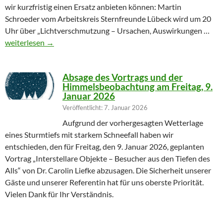
wir kurzfristig einen Ersatz anbieten können: Martin
Schroeder vom Arbeitskreis Sternfreunde Lübeck wird um 20
Uhr über „Lichtverschmutzung – Ursachen, Auswirkungen …
Geändertes Vortragsthema 06.03.2026
weiterlesen
→
Absage des Vortrags und der
Himmelsbeobachtung am Freitag, 9.
Januar 2026
Veröffentlicht: 7. Januar 2026
Aufgrund der vorhergesagten Wetterlage
eines Sturmtiefs mit starkem Schneefall haben wir
entschieden, den für Freitag, den 9. Januar 2026, geplanten
Vortrag „Interstellare Objekte – Besucher aus den Tiefen des
Alls“ von Dr. Carolin Liefke abzusagen. Die Sicherheit unserer
Gäste und unserer Referentin hat für uns oberste Priorität.
Vielen Dank für Ihr Verständnis.