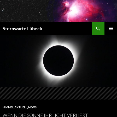
Zum
Inhalt
springen
Suchen
Sternwarte Lübeck
PRIMÄR
MENÜ
HIMMEL AKTUELL
,
NEWS
WENN DIE SONNE IHR LICHT VERLIERT