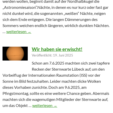
werden wollen, beginnt damit auf der Nordhalbkugel die
„Astronomiesaison“.Nächte, in denen es nur kurz oder fast gar
nicht dunkel wird, die sogenannten „weißen“ Nächte, neigen
sich dem Ende entgegen. Die langen Dämmerungen des
Sommers weichen endlich längeren, wirklich dunklen Nächten.
Furioser Auftakt zur Herbstsaison
…
weiterlesen
→
Wir haben sie erwischt!
Veröffentlicht: 19. Juni 2025
Schon am 7.6.2025 machten sich zwei tapfere
Recken der Sternwarte Lübeck auf, um den
Vorbeiflug der Internationalen Raumstation (ISS) vor der
Sonne im Bild festzuhalten. Leider machten dicke Wolken
dieses Vorhaben zunichte. Doch am 9.6.2025, am
Pfingstmontag, sollte es eine weitere Chance geben. Abermals
machten sich die wagemutigen Mitglieder der Sternwarte auf,
Wir haben sie erwischt!
um das Objekt …
weiterlesen
→