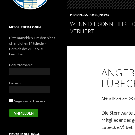
HIMMEL AKTUELL
,
NEWS
WENN DIE SONNE IHR LI
MITGLIEDER-LOGIN
VERLIERT
Bitte anmelden, um den nicht-
öffentlichen Mitglieder-
Bereich des ASL e.V. zu
besuchen.
Benutzername
ANGEB
LÜBEC
Passwort
Aktualisiert am 29
Angemeldet bleiben
Die Sternwarte 
Mitglieder des 
Lübeck e.V.“ betr
NEUESTE BEITRÄGE