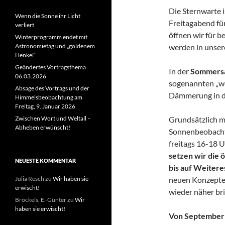
Die Sternwarte i
Wenn die Sonne ihr Licht
Freitagabend fü
verliert
öffnen wir für 
Winterprogramm endet mit
werden in unse
Astronomietag und „goldenem
Henkel“
Geändertes Vortragsthema
In der
Sommers
06.03.2026
sogenannten „we
Absage des Vortrags und der
Dämmerung in d
Himmelsbeobachtung am
Freitag, 9. Januar 2026
Grundsätzlich m
Zwischen Wort und Weltall –
Abheben erwünscht!
Sonnenbeobacht
freitags 16-18 U
setzen wir die
NEUESTE KOMMENTAR
bis auf Weitere
neuen Konzeptes
Julia Resch
zu
Wir haben sie
erwischt!
wieder näher br
Bröckels, E.-Günter
zu
Wir
haben sie erwischt!
Von September b