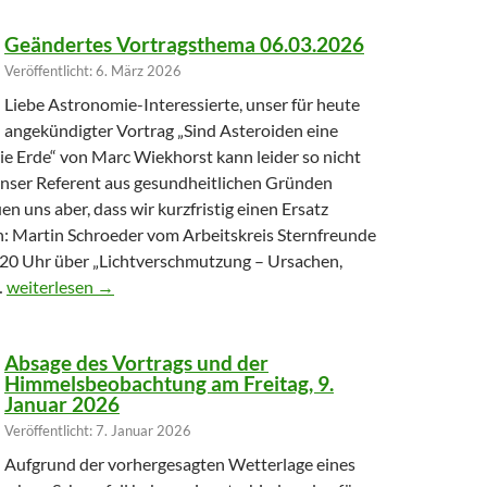
Geändertes Vortragsthema 06.03.2026
Veröffentlicht: 6. März 2026
Liebe Astronomie-Interessierte, unser für heute
angekündigter Vortrag „Sind Asteroiden eine
ie Erde“ von Marc Wiekhorst kann leider so nicht
 unser Referent aus gesundheitlichen Gründen
uen uns aber, dass wir kurzfristig einen Ersatz
: Martin Schroeder vom Arbeitskreis Sternfreunde
20 Uhr über „Lichtverschmutzung – Ursachen,
Geändertes Vortragsthema 06.03.2026
…
weiterlesen
→
Absage des Vortrags und der
Himmelsbeobachtung am Freitag, 9.
Januar 2026
Veröffentlicht: 7. Januar 2026
Aufgrund der vorhergesagten Wetterlage eines