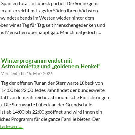
Spanien total, in Lübeck partiell Die Sonne geht
n auf, erreicht mittags im Süden ihren höchsten
hwindet abends im Westen wieder hinter dem
eben wir es Tag für Tag, seit Menschengedenken und
uns Menschen überhaupt gab. Manchmal jedoch …
hr Licht verliert
Winterprogramm endet mit
Astronomietag und „goldenem Henkel“
Veröffentlicht: 15. März 2026
Tag der offenen Tür an der Sternwarte Lübeck von
14:00 bis 22:00 Jedes Jahr findet der bundesweite
tatt, an dem zahlreiche astronomische Einrichtungen
en. Die Sternwarte Lübeck an der Grundschule
st ab 14:00 bis 22:00 geöffnet und wird Ihnen ein
ches Programm für die ganze Familie bieten. Der
terprogramm endet mit Astronomietag und „goldenem Henkel“
terlesen
→