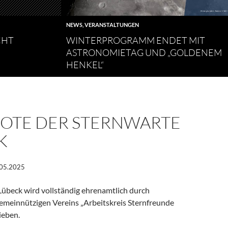
NEWS
,
VERANSTALTUNGEN
CHT
WINTERPROGRAMM ENDET MIT
ASTRONOMIETAG UND „GOLDENEM
HENKEL“
OTE DER STERNWARTE
K
.05.2025
Lübeck wird vollständig ehrenamtlich durch
gemeinnützigen Vereins „Arbeitskreis Sternfreunde
ieben.