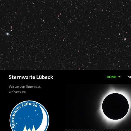
Zum
Inhalt
springen
Suchen
Sternwarte Lübeck
HOME
V
Wir zeigen Ihnen das
Universum