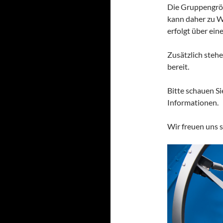
Die Gruppengröß
kann daher zu W
erfolgt über eine
Zusätzlich steh
bereit.
Bitte schauen Si
Informationen.
Wir freuen uns s