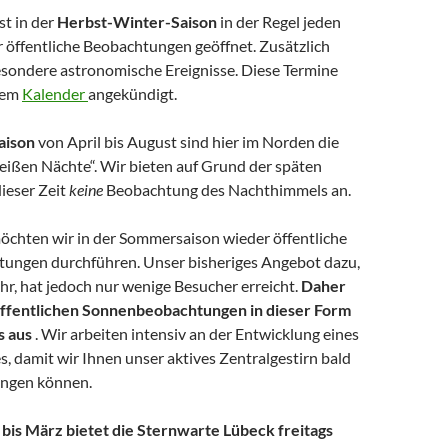
st in der
Herbst-Winter-Saison
in der Regel jeden
r öffentliche Beobachtungen geöffnet. Zusätzlich
besondere astronomische Ereignisse. Diese Termine
rem
Kalender
angekündigt.
aison
von April bis August sind hier im Norden die
ißen Nächte“. Wir bieten auf Grund der späten
ieser Zeit
keine
Beobachtung des Nachthimmels an.
öchten wir in der Sommersaison wieder öffentliche
ungen durchführen. Unser bisheriges Angebot dazu,
hr, hat jedoch nur wenige Besucher erreicht.
Daher
 öffentlichen Sonnenbeobachtungen in dieser Form
s aus
. Wir arbeiten intensiv an der Entwicklung eines
, damit wir Ihnen unser aktives Zentralgestirn bald
ingen können.
is März bietet die Sternwarte Lübeck freitags