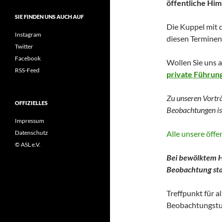
öffentliche Hi
SIE FINDEN UNS AUCH AUF
Die Kuppel mit 
Instagram
diesen Terminen 
Twitter
Facebook
Wollen Sie uns 
RSS-Feed
private Führun
Zu unseren Vortr
OFFIZIELLES
Beobachtungen
i
Impressum
Alle unsere öff
Datenschutz
© ASL e.V.
Bei bewölktem H
Beobachtung stat
Treffpunkt für a
Beobachtungstu