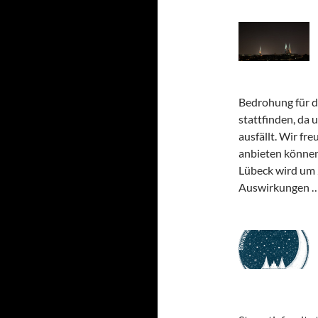
Bedrohung für d
stattfinden, da
ausfällt. Wir fre
anbieten können
Lübeck wird um 
Auswirkungen 