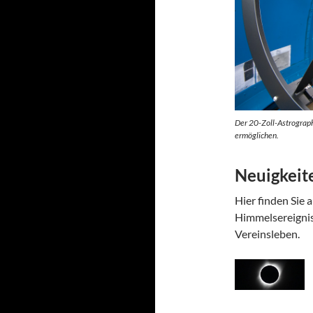
Der 20-Zoll-Astrograph 
ermöglichen.
Neuigkeit
Hier finden Sie 
Himmelsereignis
Vereinsleben.