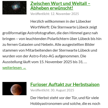
Zwischen Wort und Weltall –
Abheben erwünscht!
Veröffentlicht: 12. November 2025
Herzlich willkommen in der Lübecker
WortWerft: Die Sternwarte Lübeck zeigt
großformatige Astrofotografien, die den Himmel ganz nah
bringen – von leuchtenden Polarlichtern über Lübeck bis hin
zu fernen Galaxien und Nebeln. Alle ausgestellten Bilder
stammen von Mitarbeitenden der Sternwarte Lübeck und
wurden von der Astro‑Foto‑AG aufgenommen. Die
Ausstellung läuft vom 15. November 2025 bis 31. …
Zwischen Wort und Weltall – Abheben erwünscht!
weiterlesen
→
Furioser Auftakt zur Herbstsaison
Veröffentlicht: 30. August 2025
Der Herbst steht vor der Tür, und für viele
Hobbyastronomen und solche, die es noch