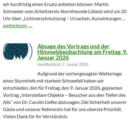
wir kurzfristig einen Ersatz anbieten können: Martin
Schroeder vom Arbeitskreis Sternfreunde Lübeck wird um 20
Uhr über „Lichtverschmutzung – Ursachen, Auswirkungen …
Geändertes Vortragsthema 06.03.2026
weiterlesen
→
Absage des Vortrags und der
Himmelsbeobachtung am Freitag, 9.
Januar 2026
Veröffentlicht: 7. Januar 2026
Aufgrund der vorhergesagten Wetterlage
eines Sturmtiefs mit starkem Schneefall haben wir
entschieden, den für Freitag, den 9. Januar 2026, geplanten
Vortrag „Interstellare Objekte – Besucher aus den Tiefen des
Alls“ von Dr. Carolin Liefke abzusagen. Die Sicherheit unserer
Gäste und unserer Referentin hat für uns oberste Priorität.
Vielen Dank für Ihr Verständnis.