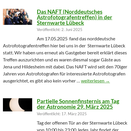
Das NAFT (Norddeutsches
Astrofotografentreffen) in der
Sternwarte Lübeck
Veröffentlicht: 2. Juni 2025
Am 17.05.2025 fand das norddeutsche
Astrofotografentreffen hier bei uns in der Sternwarte Lübeck
statt. Wir haben uns erneut als Gastgeber bereit erklärt dieses
Treffen auszurichten und es waren diesmal sogar Gäste aus
Jena und Hildesheim mit dabei. Das NAFT wird seit den 70iger
Jahren von Astrofotografen für interessierte Astrofotografen
Das NAFT (Norddeutsches
ausgerichtet, es gibt also kein vorher …
weiterlesen
→
Partielle Sonnenfinsternis am Tag
der Astronomie 29. März 2025
Veröffentlicht: 17. März 2025
Tag der offenen Tür an der Sternwarte Lübeck
von 10:00 bis 23:00 Jedes Jahr findet der