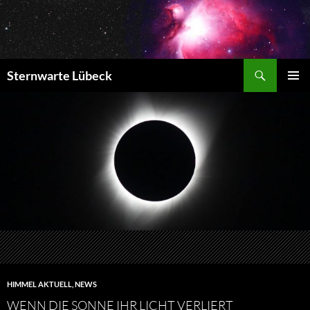
Zum
Inhalt
springen
Suchen
Sternwarte Lübeck
PRIMÄR
MENÜ
HIMMEL AKTUELL
,
NEWS
WENN DIE SONNE IHR LICHT VERLIERT