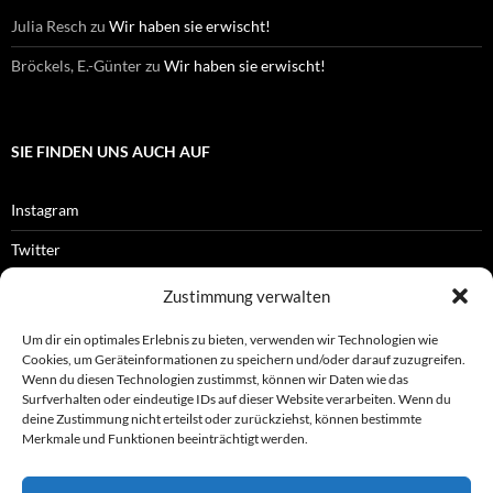
Julia Resch
zu
Wir haben sie erwischt!
Bröckels, E.-Günter
zu
Wir haben sie erwischt!
SIE FINDEN UNS AUCH AUF
Instagram
Twitter
Facebook
Zustimmung verwalten
RSS-Feed
Um dir ein optimales Erlebnis zu bieten, verwenden wir Technologien wie
Cookies, um Geräteinformationen zu speichern und/oder darauf zuzugreifen.
Wenn du diesen Technologien zustimmst, können wir Daten wie das
Surfverhalten oder eindeutige IDs auf dieser Website verarbeiten. Wenn du
OFFIZIELLES
deine Zustimmung nicht erteilst oder zurückziehst, können bestimmte
Merkmale und Funktionen beeinträchtigt werden.
Impressum