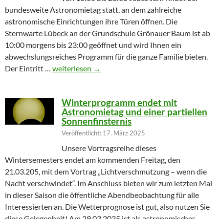
bundesweite Astronomietag statt, an dem zahlreiche
astronomische Einrichtungen ihre Türen öffnen. Die
Sternwarte Lübeck an der Grundschule Grönauer Baum ist ab
10:00 morgens bis 23:00 geöffnet und wird Ihnen ein
abwechslungsreiches Programm für die ganze Familie bieten.
Partielle Sonnenfinsternis am Tag der Astronomie
Der Eintritt …
weiterlesen
→
Winterprogramm endet mit
Astronomietag und einer partiellen
Sonnenfinsternis
Veröffentlicht: 17. März 2025
Unsere Vortragsreihe dieses
Wintersemesters endet am kommenden Freitag, den
21.03.205, mit dem Vortrag „Lichtverschmutzung – wenn die
Nacht verschwindet“. Im Anschluss bieten wir zum letzten Mal
in dieser Saison die öffentliche Abendbeobachtung für alle
Interessierten an. Die Wetterprognose ist gut, also nutzen Sie
diese Gelegenheit! Am 29.03.2025 ist als astronomisches