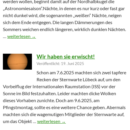
werden wollen, beginnt damit auf der Nordhalbkugel die
„Astronomiesaison“.Nächte, in denen es nur kurz oder fast gar
nicht dunkel wird, die sogenannten „weißen“ Nächte, neigen
sich dem Ende entgegen. Die langen Dämmerungen des
Sommers weichen endlich längeren, wirklich dunklen Nächten.
Furioser Auftakt zur Herbstsaison
…
weiterlesen
→
Wir haben sie erwischt!
Veröffentlicht: 19. Juni 2025
Schon am 7.6.2025 machten sich zwei tapfere
Recken der Sternwarte Lübeck auf, um den
Vorbeiflug der Internationalen Raumstation (ISS) vor der
Sonne im Bild festzuhalten. Leider machten dicke Wolken
dieses Vorhaben zunichte. Doch am 9.6.2025, am
Pfingstmontag, sollte es eine weitere Chance geben. Abermals
machten sich die wagemutigen Mitglieder der Sternwarte auf,
Wir haben sie erwischt!
um das Objekt …
weiterlesen
→