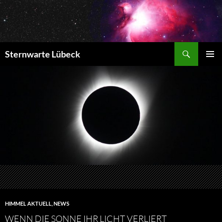
Zum
Inhalt
springen
Suchen
Sternwarte Lübeck
PRIMÄR
MENÜ
HIMMEL AKTUELL
,
NEWS
WENN DIE SONNE IHR LICHT VERLIERT