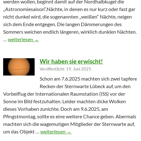
werden wollen, beginnt damit auf der Nordhalbkugel die
„Astronomiesaison“.Nächte, in denen es nur kurz oder fast gar
nicht dunkel wird, die sogenannten „weißen“ Nächte, neigen
sich dem Ende entgegen. Die langen Dämmerungen des
Sommers weichen endlich längeren, wirklich dunklen Nächten.
Furioser Auftakt zur Herbstsaison
…
weiterlesen
→
Wir haben sie erwischt!
Veröffentlicht: 19. Juni 2025
Schon am 7.6.2025 machten sich zwei tapfere
Recken der Sternwarte Lübeck auf, um den
Vorbeiflug der Internationalen Raumstation (ISS) vor der
Sonne im Bild festzuhalten. Leider machten dicke Wolken
dieses Vorhaben zunichte. Doch am 9.6.2025, am
Pfingstmontag, sollte es eine weitere Chance geben. Abermals
machten sich die wagemutigen Mitglieder der Sternwarte auf,
Wir haben sie erwischt!
um das Objekt …
weiterlesen
→