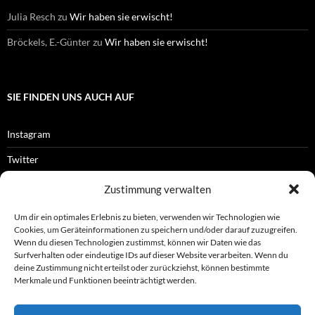
Julia Resch
zu
Wir haben sie erwischt!
Bröckels, E.-Günter
zu
Wir haben sie erwischt!
SIE FINDEN UNS AUCH AUF
Instagram
Twitter
Facebook
Zustimmung verwalten
RSS-Feed
Um dir ein optimales Erlebnis zu bieten, verwenden wir Technologien wie
Cookies, um Geräteinformationen zu speichern und/oder darauf zuzugreifen.
Wenn du diesen Technologien zustimmst, können wir Daten wie das
Surfverhalten oder eindeutige IDs auf dieser Website verarbeiten. Wenn du
OFFIZIELLES
deine Zustimmung nicht erteilst oder zurückziehst, können bestimmte
Merkmale und Funktionen beeinträchtigt werden.
Impressum