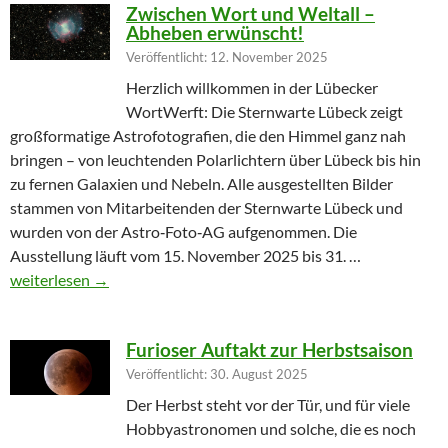
Zwischen Wort und Weltall –
Abheben erwünscht!
Veröffentlicht: 12. November 2025
Herzlich willkommen in der Lübecker
WortWerft: Die Sternwarte Lübeck zeigt
großformatige Astrofotografien, die den Himmel ganz nah
bringen – von leuchtenden Polarlichtern über Lübeck bis hin
zu fernen Galaxien und Nebeln. Alle ausgestellten Bilder
stammen von Mitarbeitenden der Sternwarte Lübeck und
wurden von der Astro‑Foto‑AG aufgenommen. Die
Ausstellung läuft vom 15. November 2025 bis 31. …
Zwischen Wort und Weltall – Abheben erwünscht!
weiterlesen
→
Furioser Auftakt zur Herbstsaison
Veröffentlicht: 30. August 2025
Der Herbst steht vor der Tür, und für viele
Hobbyastronomen und solche, die es noch