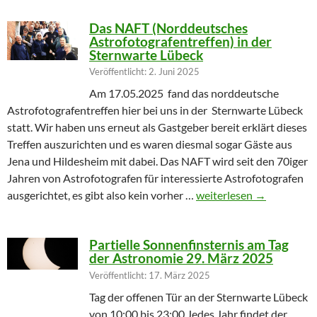
Das NAFT (Norddeutsches
Astrofotografentreffen) in der
Sternwarte Lübeck
Veröffentlicht: 2. Juni 2025
Am 17.05.2025 fand das norddeutsche
Astrofotografentreffen hier bei uns in der Sternwarte Lübeck
statt. Wir haben uns erneut als Gastgeber bereit erklärt dieses
Treffen auszurichten und es waren diesmal sogar Gäste aus
Jena und Hildesheim mit dabei. Das NAFT wird seit den 70iger
Jahren von Astrofotografen für interessierte Astrofotografen
Das NAFT (Norddeutsches
ausgerichtet, es gibt also kein vorher …
weiterlesen
→
Partielle Sonnenfinsternis am Tag
der Astronomie 29. März 2025
Veröffentlicht: 17. März 2025
Tag der offenen Tür an der Sternwarte Lübeck
von 10:00 bis 23:00 Jedes Jahr findet der