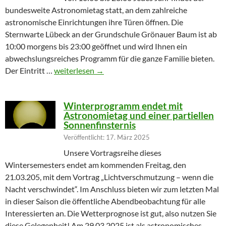
bundesweite Astronomietag statt, an dem zahlreiche
astronomische Einrichtungen ihre Türen öffnen. Die
Sternwarte Lübeck an der Grundschule Grönauer Baum ist ab
10:00 morgens bis 23:00 geöffnet und wird Ihnen ein
abwechslungsreiches Programm für die ganze Familie bieten.
Partielle Sonnenfinsternis am Tag der Astronomie
Der Eintritt …
weiterlesen
→
Winterprogramm endet mit
Astronomietag und einer partiellen
Sonnenfinsternis
Veröffentlicht: 17. März 2025
Unsere Vortragsreihe dieses
Wintersemesters endet am kommenden Freitag, den
21.03.205, mit dem Vortrag „Lichtverschmutzung – wenn die
Nacht verschwindet“. Im Anschluss bieten wir zum letzten Mal
in dieser Saison die öffentliche Abendbeobachtung für alle
Interessierten an. Die Wetterprognose ist gut, also nutzen Sie
diese Gelegenheit! Am 29.03.2025 ist als astronomisches