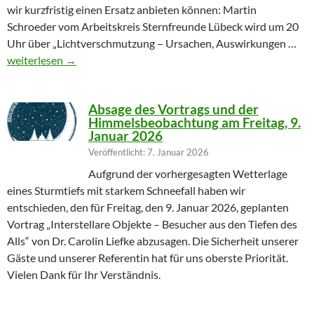
wir kurzfristig einen Ersatz anbieten können: Martin
Schroeder vom Arbeitskreis Sternfreunde Lübeck wird um 20
Uhr über „Lichtverschmutzung – Ursachen, Auswirkungen …
Geändertes Vortragsthema 06.03.2026
weiterlesen
→
Absage des Vortrags und der
Himmelsbeobachtung am Freitag, 9.
Januar 2026
Veröffentlicht: 7. Januar 2026
Aufgrund der vorhergesagten Wetterlage
eines Sturmtiefs mit starkem Schneefall haben wir
entschieden, den für Freitag, den 9. Januar 2026, geplanten
Vortrag „Interstellare Objekte – Besucher aus den Tiefen des
Alls“ von Dr. Carolin Liefke abzusagen. Die Sicherheit unserer
Gäste und unserer Referentin hat für uns oberste Priorität.
Vielen Dank für Ihr Verständnis.