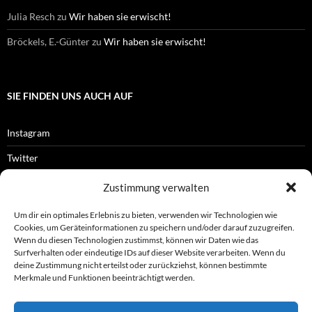
Julia Resch
zu
Wir haben sie erwischt!
Bröckels, E.-Günter
zu
Wir haben sie erwischt!
SIE FINDEN UNS AUCH AUF
Instagram
Twitter
Facebook
Zustimmung verwalten
RSS-Feed
Um dir ein optimales Erlebnis zu bieten, verwenden wir Technologien wie
Cookies, um Geräteinformationen zu speichern und/oder darauf zuzugreifen.
Wenn du diesen Technologien zustimmst, können wir Daten wie das
Surfverhalten oder eindeutige IDs auf dieser Website verarbeiten. Wenn du
OFFIZIELLES
deine Zustimmung nicht erteilst oder zurückziehst, können bestimmte
Merkmale und Funktionen beeinträchtigt werden.
Impressum