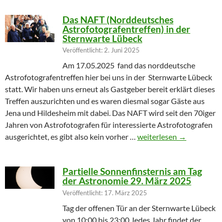
Das NAFT (Norddeutsches
Astrofotografentreffen) in der
Sternwarte Lübeck
Veröffentlicht: 2. Juni 2025
Am 17.05.2025 fand das norddeutsche
Astrofotografentreffen hier bei uns in der Sternwarte Lübeck
statt. Wir haben uns erneut als Gastgeber bereit erklärt dieses
Treffen auszurichten und es waren diesmal sogar Gäste aus
Jena und Hildesheim mit dabei. Das NAFT wird seit den 70iger
Jahren von Astrofotografen für interessierte Astrofotografen
Das NAFT (Norddeutsches
ausgerichtet, es gibt also kein vorher …
weiterlesen
→
Partielle Sonnenfinsternis am Tag
der Astronomie 29. März 2025
Veröffentlicht: 17. März 2025
Tag der offenen Tür an der Sternwarte Lübeck
von 10:00 bis 23:00 Jedes Jahr findet der