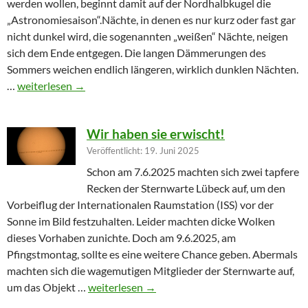
werden wollen, beginnt damit auf der Nordhalbkugel die
„Astronomiesaison“.Nächte, in denen es nur kurz oder fast gar
nicht dunkel wird, die sogenannten „weißen“ Nächte, neigen
sich dem Ende entgegen. Die langen Dämmerungen des
Sommers weichen endlich längeren, wirklich dunklen Nächten.
Furioser Auftakt zur Herbstsaison
…
weiterlesen
→
Wir haben sie erwischt!
Veröffentlicht: 19. Juni 2025
Schon am 7.6.2025 machten sich zwei tapfere
Recken der Sternwarte Lübeck auf, um den
Vorbeiflug der Internationalen Raumstation (ISS) vor der
Sonne im Bild festzuhalten. Leider machten dicke Wolken
dieses Vorhaben zunichte. Doch am 9.6.2025, am
Pfingstmontag, sollte es eine weitere Chance geben. Abermals
machten sich die wagemutigen Mitglieder der Sternwarte auf,
Wir haben sie erwischt!
um das Objekt …
weiterlesen
→