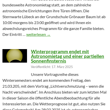
bundesweite Astronomietag statt, an dem zahlreiche
astronomische Einrichtungen ihre Türen öffnen. Die
Sternwarte Lübeck an der Grundschule Grönauer Baum ist ab
10:00 morgens bis 23:00 geöffnet und wird Ihnen ein
abwechslungsreiches Programm für die ganze Familie bieten.
Partielle Sonnenfinsternis am Tag der Astronomie
Der Eintritt …
weiterlesen
→
Winterprogramm endet mit
Astronomietag und einer partiellen
Sonnenfinsternis
Veröffentlicht: 17. März 2025
Unsere Vortragsreihe dieses
Wintersemesters endet am kommenden Freitag, den
21.03.205, mit dem Vortrag „Lichtverschmutzung – wenn die
Nacht verschwindet“. Im Anschluss bieten wir zum letzten Mal
in dieser Saison die öffentliche Abendbeobachtung für alle
Interessierten an. Die Wetterprognose ist gut, also nutzen Sie
diese Gelegenheit! Am 29.03.2025 ist als astronomisches