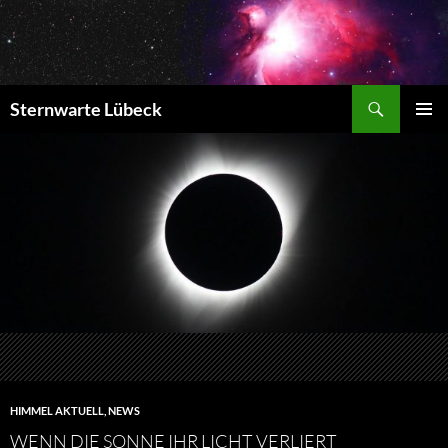
Zum
Inhalt
springen
Suchen
Sternwarte Lübeck
PRIMÄR
MENÜ
HIMMEL AKTUELL
,
NEWS
WENN DIE SONNE IHR LICHT VERLIERT