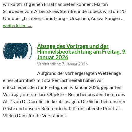
wir kurzfristig einen Ersatz anbieten können: Martin
Schroeder vom Arbeitskreis Sternfreunde Lübeck wird um 20
Uhr über „Lichtverschmutzung – Ursachen, Auswirkungen …
Geändertes Vortragsthema 06.03.2026
weiterlesen
→
Absage des Vortrags und der
Himmelsbeobachtung am Freitag, 9.
Januar 2026
Veröffentlicht: 7. Januar 2026
Aufgrund der vorhergesagten Wetterlage
eines Sturmtiefs mit starkem Schneefall haben wir
entschieden, den für Freitag, den 9. Januar 2026, geplanten
Vortrag „Interstellare Objekte – Besucher aus den Tiefen des
Alls“ von Dr. Carolin Liefke abzusagen. Die Sicherheit unserer
Gäste und unserer Referentin hat für uns oberste Priorität.
Vielen Dank für Ihr Verständnis.