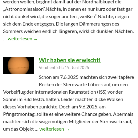
werden wollen, beginnt damit auf der Nordhalbkugel die
„Astronomiesaison“.Nächte, in denen es nur kurz oder fast gar
nicht dunkel wird, die sogenannten „weißen“ Nächte, neigen
sich dem Ende entgegen. Die langen Dämmerungen des
Sommers weichen endlich längeren, wirklich dunklen Nächten.
Furioser Auftakt zur Herbstsaison
…
weiterlesen
→
Wir haben sie erwischt!
Veröffentlicht: 19. Juni 2025
Schon am 7.6.2025 machten sich zwei tapfere
Recken der Sternwarte Lübeck auf, um den
Vorbeiflug der Internationalen Raumstation (ISS) vor der
Sonne im Bild festzuhalten. Leider machten dicke Wolken
dieses Vorhaben zunichte. Doch am 9.6.2025, am
Pfingstmontag, sollte es eine weitere Chance geben. Abermals
machten sich die wagemutigen Mitglieder der Sternwarte auf,
Wir haben sie erwischt!
um das Objekt …
weiterlesen
→