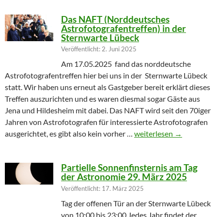
Das NAFT (Norddeutsches
Astrofotografentreffen) in der
Sternwarte Lübeck
Veröffentlicht: 2. Juni 2025
Am 17.05.2025 fand das norddeutsche
Astrofotografentreffen hier bei uns in der Sternwarte Lübeck
statt. Wir haben uns erneut als Gastgeber bereit erklärt dieses
Treffen auszurichten und es waren diesmal sogar Gäste aus
Jena und Hildesheim mit dabei. Das NAFT wird seit den 70iger
Jahren von Astrofotografen für interessierte Astrofotografen
Das NAFT (Norddeutsches
ausgerichtet, es gibt also kein vorher …
weiterlesen
→
Partielle Sonnenfinsternis am Tag
der Astronomie 29. März 2025
Veröffentlicht: 17. März 2025
Tag der offenen Tür an der Sternwarte Lübeck
von 10:00 bis 23:00 Jedes Jahr findet der