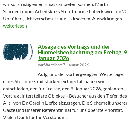
wir kurzfristig einen Ersatz anbieten können: Martin
Schroeder vom Arbeitskreis Sternfreunde Lübeck wird um 20
Uhr über „Lichtverschmutzung – Ursachen, Auswirkungen …
Geändertes Vortragsthema 06.03.2026
weiterlesen
→
Absage des Vortrags und der
Himmelsbeobachtung am Freitag, 9.
Januar 2026
Veröffentlicht: 7. Januar 2026
Aufgrund der vorhergesagten Wetterlage
eines Sturmtiefs mit starkem Schneefall haben wir
entschieden, den für Freitag, den 9. Januar 2026, geplanten
Vortrag „Interstellare Objekte – Besucher aus den Tiefen des
Alls“ von Dr. Carolin Liefke abzusagen. Die Sicherheit unserer
Gäste und unserer Referentin hat für uns oberste Priorität.
Vielen Dank für Ihr Verständnis.