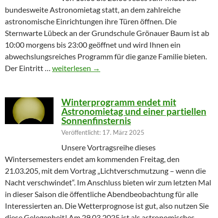
bundesweite Astronomietag statt, an dem zahlreiche
astronomische Einrichtungen ihre Türen öffnen. Die
Sternwarte Lübeck an der Grundschule Grönauer Baum ist ab
10:00 morgens bis 23:00 geöffnet und wird Ihnen ein
abwechslungsreiches Programm für die ganze Familie bieten.
Partielle Sonnenfinsternis am Tag der Astronomie
Der Eintritt …
weiterlesen
→
Winterprogramm endet mit
Astronomietag und einer partiellen
Sonnenfinsternis
Veröffentlicht: 17. März 2025
Unsere Vortragsreihe dieses
Wintersemesters endet am kommenden Freitag, den
21.03.205, mit dem Vortrag „Lichtverschmutzung – wenn die
Nacht verschwindet“. Im Anschluss bieten wir zum letzten Mal
in dieser Saison die öffentliche Abendbeobachtung für alle
Interessierten an. Die Wetterprognose ist gut, also nutzen Sie
diese Gelegenheit! Am 29.03.2025 ist als astronomisches