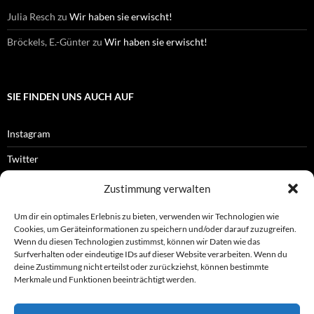
Julia Resch
zu
Wir haben sie erwischt!
Bröckels, E.-Günter
zu
Wir haben sie erwischt!
SIE FINDEN UNS AUCH AUF
Instagram
Twitter
Facebook
Zustimmung verwalten
RSS-Feed
Um dir ein optimales Erlebnis zu bieten, verwenden wir Technologien wie
Cookies, um Geräteinformationen zu speichern und/oder darauf zuzugreifen.
Wenn du diesen Technologien zustimmst, können wir Daten wie das
Surfverhalten oder eindeutige IDs auf dieser Website verarbeiten. Wenn du
OFFIZIELLES
deine Zustimmung nicht erteilst oder zurückziehst, können bestimmte
Merkmale und Funktionen beeinträchtigt werden.
Impressum