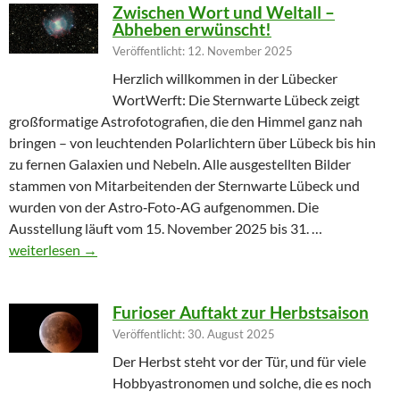
Zwischen Wort und Weltall –
Abheben erwünscht!
Veröffentlicht: 12. November 2025
Herzlich willkommen in der Lübecker
WortWerft: Die Sternwarte Lübeck zeigt
großformatige Astrofotografien, die den Himmel ganz nah
bringen – von leuchtenden Polarlichtern über Lübeck bis hin
zu fernen Galaxien und Nebeln. Alle ausgestellten Bilder
stammen von Mitarbeitenden der Sternwarte Lübeck und
wurden von der Astro‑Foto‑AG aufgenommen. Die
Ausstellung läuft vom 15. November 2025 bis 31. …
Zwischen Wort und Weltall – Abheben erwünscht!
weiterlesen
→
Furioser Auftakt zur Herbstsaison
Veröffentlicht: 30. August 2025
Der Herbst steht vor der Tür, und für viele
Hobbyastronomen und solche, die es noch