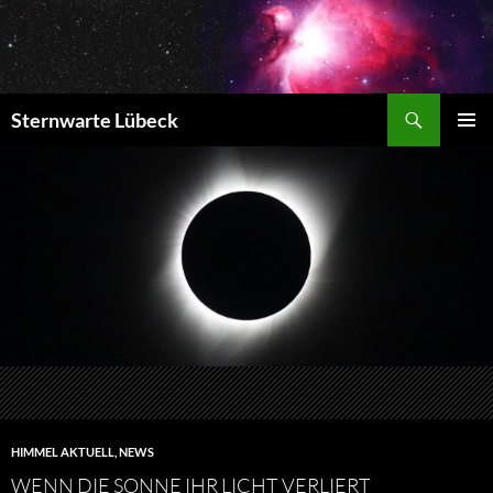
Zum
Inhalt
springen
Suchen
Sternwarte Lübeck
PRIMÄR
MENÜ
HIMMEL AKTUELL
,
NEWS
WENN DIE SONNE IHR LICHT VERLIERT