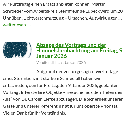
wir kurzfristig einen Ersatz anbieten können: Martin
Schroeder vom Arbeitskreis Sternfreunde Lübeck wird um 20
Uhr über „Lichtverschmutzung – Ursachen, Auswirkungen …
Geändertes Vortragsthema 06.03.2026
weiterlesen
→
Absage des Vortrags und der
Himmelsbeobachtung am Freitag, 9.
Januar 2026
Veröffentlicht: 7. Januar 2026
Aufgrund der vorhergesagten Wetterlage
eines Sturmtiefs mit starkem Schneefall haben wir
entschieden, den für Freitag, den 9. Januar 2026, geplanten
Vortrag „Interstellare Objekte – Besucher aus den Tiefen des
Alls“ von Dr. Carolin Liefke abzusagen. Die Sicherheit unserer
Gäste und unserer Referentin hat für uns oberste Priorität.
Vielen Dank für Ihr Verständnis.