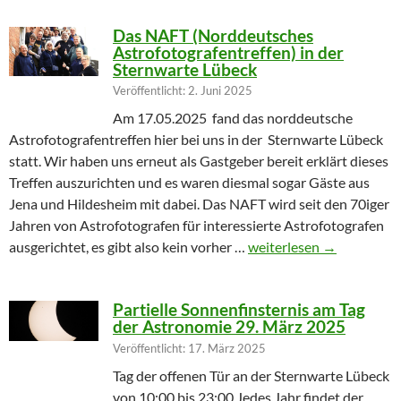
Das NAFT (Norddeutsches
Astrofotografentreffen) in der
Sternwarte Lübeck
Veröffentlicht: 2. Juni 2025
Am 17.05.2025 fand das norddeutsche
Astrofotografentreffen hier bei uns in der Sternwarte Lübeck
statt. Wir haben uns erneut als Gastgeber bereit erklärt dieses
Treffen auszurichten und es waren diesmal sogar Gäste aus
Jena und Hildesheim mit dabei. Das NAFT wird seit den 70iger
Jahren von Astrofotografen für interessierte Astrofotografen
Das NAFT (Norddeutsches
ausgerichtet, es gibt also kein vorher …
weiterlesen
→
Partielle Sonnenfinsternis am Tag
der Astronomie 29. März 2025
Veröffentlicht: 17. März 2025
Tag der offenen Tür an der Sternwarte Lübeck
von 10:00 bis 23:00 Jedes Jahr findet der