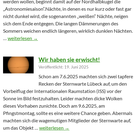
werden wollen, beginnt damit auf der Nordhalbkugel die
„Astronomiesaison“.Nächte, in denen es nur kurz oder fast gar
nicht dunkel wird, die sogenannten „weißen“ Nächte, neigen
sich dem Ende entgegen. Die langen Dämmerungen des
Sommers weichen endlich längeren, wirklich dunklen Nächten.
Furioser Auftakt zur Herbstsaison
…
weiterlesen
→
Wir haben sie erwischt!
Veröffentlicht: 19. Juni 2025
Schon am 7.6.2025 machten sich zwei tapfere
Recken der Sternwarte Lübeck auf, um den
Vorbeiflug der Internationalen Raumstation (ISS) vor der
Sonne im Bild festzuhalten. Leider machten dicke Wolken
dieses Vorhaben zunichte. Doch am 9.6.2025, am
Pfingstmontag, sollte es eine weitere Chance geben. Abermals
machten sich die wagemutigen Mitglieder der Sternwarte auf,
Wir haben sie erwischt!
um das Objekt …
weiterlesen
→