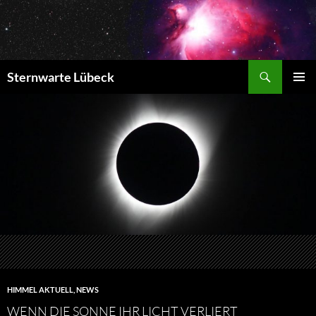
Zum
Inhalt
springen
Suchen
Sternwarte Lübeck
PRIMÄR
MENÜ
HIMMEL AKTUELL
,
NEWS
WENN DIE SONNE IHR LICHT VERLIERT