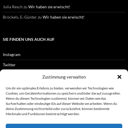
Julia Resch
zu
Wir haben sie erwischt!
Bröckels, E.-Günter
zu
Wir haben sie erwischt!
SIE FINDEN UNS AUCH AUF
Instagram
Twitter
Facebook
Zustimmung verwalten
RSS-Feed
Um dir ein optimales Erlebnis zu bieten, verwenden wir Technologien wie
Cookies, um Geräteinformationen zu speichern und/oder darauf zuzugreifen.
Wenn du diesen Technologien zustimmst, können wir Daten wie das
Surfverhalten oder eindeutige IDs auf dieser Website verarbeiten. Wenn du
OFFIZIELLES
deine Zustimmung nicht erteilst oder zurückziehst, können bestimmte
Merkmale und Funktionen beeinträchtigt werden.
Impressum