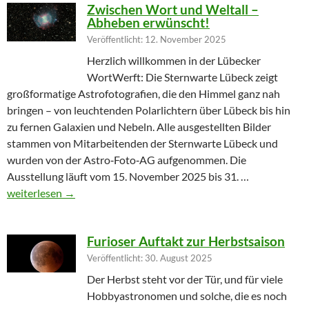
Zwischen Wort und Weltall –
Abheben erwünscht!
Veröffentlicht: 12. November 2025
Herzlich willkommen in der Lübecker
WortWerft: Die Sternwarte Lübeck zeigt
großformatige Astrofotografien, die den Himmel ganz nah
bringen – von leuchtenden Polarlichtern über Lübeck bis hin
zu fernen Galaxien und Nebeln. Alle ausgestellten Bilder
stammen von Mitarbeitenden der Sternwarte Lübeck und
wurden von der Astro‑Foto‑AG aufgenommen. Die
Ausstellung läuft vom 15. November 2025 bis 31. …
Zwischen Wort und Weltall – Abheben erwünscht!
weiterlesen
→
Furioser Auftakt zur Herbstsaison
Veröffentlicht: 30. August 2025
Der Herbst steht vor der Tür, und für viele
Hobbyastronomen und solche, die es noch