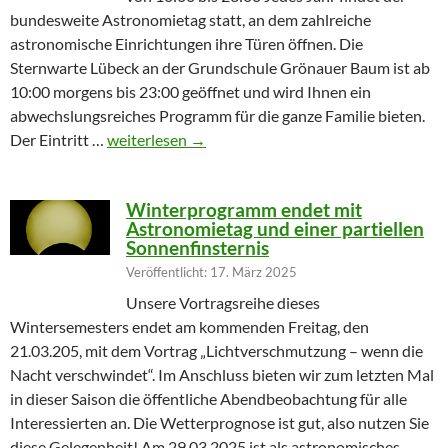
bundesweite Astronomietag statt, an dem zahlreiche
astronomische Einrichtungen ihre Türen öffnen. Die
Sternwarte Lübeck an der Grundschule Grönauer Baum ist ab
10:00 morgens bis 23:00 geöffnet und wird Ihnen ein
abwechslungsreiches Programm für die ganze Familie bieten.
Partielle Sonnenfinsternis am Tag der Astronomie
Der Eintritt …
weiterlesen
→
Winterprogramm endet mit
Astronomietag und einer partiellen
Sonnenfinsternis
Veröffentlicht: 17. März 2025
Unsere Vortragsreihe dieses
Wintersemesters endet am kommenden Freitag, den
21.03.205, mit dem Vortrag „Lichtverschmutzung – wenn die
Nacht verschwindet“. Im Anschluss bieten wir zum letzten Mal
in dieser Saison die öffentliche Abendbeobachtung für alle
Interessierten an. Die Wetterprognose ist gut, also nutzen Sie
diese Gelegenheit! Am 29.03.2025 ist als astronomisches