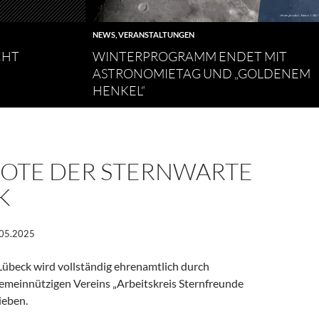
NEWS
,
VERANSTALTUNGEN
CHT
WINTERPROGRAMM ENDET MIT
ASTRONOMIETAG UND „GOLDENEM
HENKEL“
OTE DER STERNWARTE
K
.05.2025
Lübeck wird vollständig ehrenamtlich durch
gemeinnützigen Vereins „Arbeitskreis Sternfreunde
ieben.