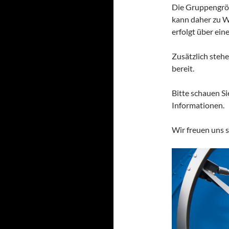
Die Gruppengröß
kann daher zu W
erfolgt über eine
Zusätzlich steh
bereit.
Bitte schauen Si
Informationen.
Wir freuen uns s