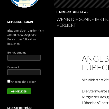
HIMMEL AKTUELL
,
NEWS
WENN DIE SONNE IHR LI
MITGLIEDER-LOGIN
VERLIERT
Bitte anmelden, um den nicht-
öffentlichen Mitglieder-
Bereich des ASL e.V. zu
besuchen.
Benutzername
ANGEB
LÜBEC
Passwort
Aktualisiert am 29
Angemeldet bleiben
Die Sternwarte 
Mitglieder des 
Lübeck e.V.“ betr
NEUESTE BEITRÄGE