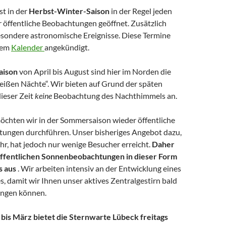
st in der
Herbst-Winter-Saison
in der Regel jeden
r öffentliche Beobachtungen geöffnet. Zusätzlich
besondere astronomische Ereignisse. Diese Termine
rem
Kalender
angekündigt.
aison
von April bis August sind hier im Norden die
ißen Nächte“. Wir bieten auf Grund der späten
ieser Zeit
keine
Beobachtung des Nachthimmels an.
öchten wir in der Sommersaison wieder öffentliche
ungen durchführen. Unser bisheriges Angebot dazu,
hr, hat jedoch nur wenige Besucher erreicht.
Daher
 öffentlichen Sonnenbeobachtungen in dieser Form
s aus
. Wir arbeiten intensiv an der Entwicklung eines
, damit wir Ihnen unser aktives Zentralgestirn bald
ingen können.
is März bietet die Sternwarte Lübeck freitags