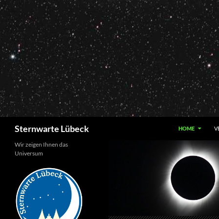
Zum
Inhalt
springen
Suchen
Sternwarte Lübeck
HOME
V
Wir zeigen Ihnen das
Universum