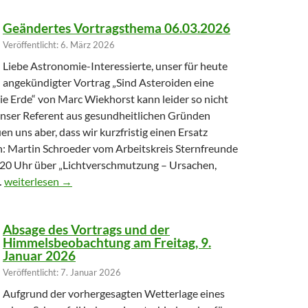
Geändertes Vortragsthema 06.03.2026
Veröffentlicht: 6. März 2026
Liebe Astronomie-Interessierte, unser für heute
angekündigter Vortrag „Sind Asteroiden eine
ie Erde“ von Marc Wiekhorst kann leider so nicht
 unser Referent aus gesundheitlichen Gründen
uen uns aber, dass wir kurzfristig einen Ersatz
: Martin Schroeder vom Arbeitskreis Sternfreunde
20 Uhr über „Lichtverschmutzung – Ursachen,
Geändertes Vortragsthema 06.03.2026
…
weiterlesen
→
Absage des Vortrags und der
Himmelsbeobachtung am Freitag, 9.
Januar 2026
Veröffentlicht: 7. Januar 2026
Aufgrund der vorhergesagten Wetterlage eines