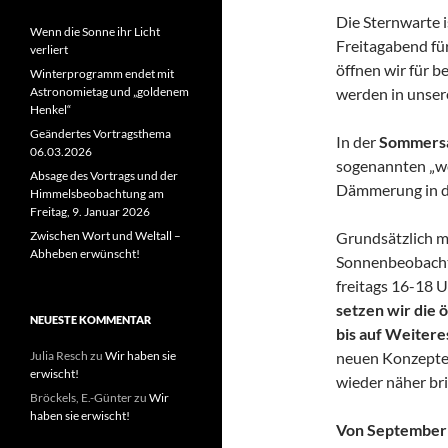
Die Sternwarte i
Wenn die Sonne ihr Licht
Freitagabend fü
verliert
öffnen wir für 
Winterprogramm endet mit
werden in unse
Astronomietag und „goldenem
Henkel“
Geändertes Vortragsthema
In der
Sommers
06.03.2026
sogenannten „we
Absage des Vortrags und der
Dämmerung in d
Himmelsbeobachtung am
Freitag, 9. Januar 2026
Grundsätzlich m
Zwischen Wort und Weltall –
Abheben erwünscht!
Sonnenbeobacht
freitags 16-18 U
setzen wir die
NEUESTE KOMMENTAR
bis auf Weitere
neuen Konzeptes
Julia Resch
zu
Wir haben sie
erwischt!
wieder näher br
Bröckels, E.-Günter
zu
Wir
haben sie erwischt!
Von September b