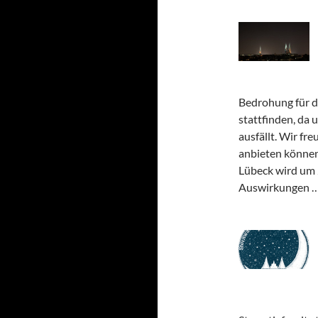
Bedrohung für d
stattfinden, da
ausfällt. Wir fre
anbieten können
Lübeck wird um 
Auswirkungen 