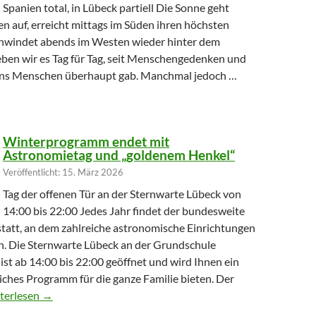
Spanien total, in Lübeck partiell Die Sonne geht
n auf, erreicht mittags im Süden ihren höchsten
hwindet abends im Westen wieder hinter dem
eben wir es Tag für Tag, seit Menschengedenken und
uns Menschen überhaupt gab. Manchmal jedoch …
hr Licht verliert
Winterprogramm endet mit
Astronomietag und „goldenem Henkel“
Veröffentlicht: 15. März 2026
Tag der offenen Tür an der Sternwarte Lübeck von
14:00 bis 22:00 Jedes Jahr findet der bundesweite
tatt, an dem zahlreiche astronomische Einrichtungen
en. Die Sternwarte Lübeck an der Grundschule
st ab 14:00 bis 22:00 geöffnet und wird Ihnen ein
ches Programm für die ganze Familie bieten. Der
terprogramm endet mit Astronomietag und „goldenem Henkel“
terlesen
→