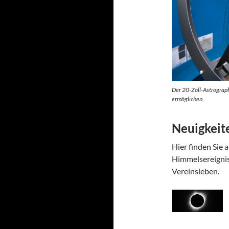
Der 20-Zoll-Astrograph 
ermöglichen.
Neuigkeit
Hier finden Sie 
Himmelsereignis
Vereinsleben.