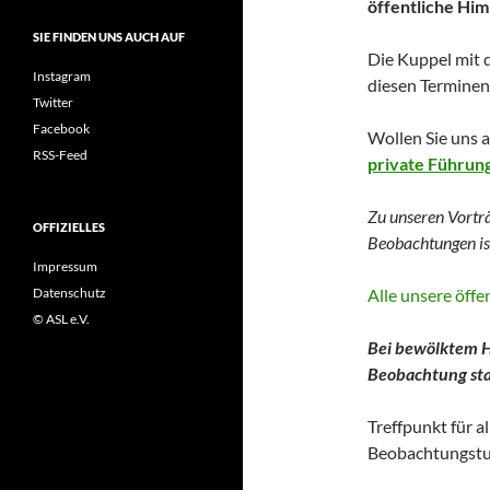
öffentliche Hi
SIE FINDEN UNS AUCH AUF
Die Kuppel mit 
Instagram
diesen Terminen 
Twitter
Facebook
Wollen Sie uns 
RSS-Feed
private Führun
Zu unseren Vortr
OFFIZIELLES
Beobachtungen
i
Impressum
Alle unsere öff
Datenschutz
© ASL e.V.
Bei bewölktem H
Beobachtung stat
Treffpunkt für a
Beobachtungstu