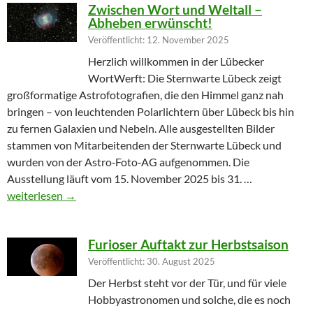
Zwischen Wort und Weltall –
Abheben erwünscht!
Veröffentlicht: 12. November 2025
Herzlich willkommen in der Lübecker
WortWerft: Die Sternwarte Lübeck zeigt
großformatige Astrofotografien, die den Himmel ganz nah
bringen – von leuchtenden Polarlichtern über Lübeck bis hin
zu fernen Galaxien und Nebeln. Alle ausgestellten Bilder
stammen von Mitarbeitenden der Sternwarte Lübeck und
wurden von der Astro‑Foto‑AG aufgenommen. Die
Ausstellung läuft vom 15. November 2025 bis 31. …
Zwischen Wort und Weltall – Abheben erwünscht!
weiterlesen
→
Furioser Auftakt zur Herbstsaison
Veröffentlicht: 30. August 2025
Der Herbst steht vor der Tür, und für viele
Hobbyastronomen und solche, die es noch