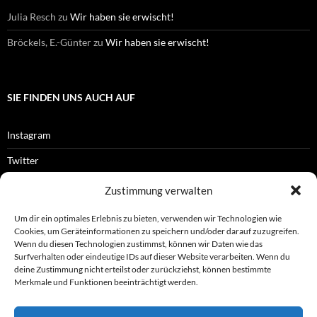
Julia Resch
zu
Wir haben sie erwischt!
Bröckels, E.-Günter
zu
Wir haben sie erwischt!
SIE FINDEN UNS AUCH AUF
Instagram
Twitter
Facebook
Zustimmung verwalten
RSS-Feed
Um dir ein optimales Erlebnis zu bieten, verwenden wir Technologien wie
Cookies, um Geräteinformationen zu speichern und/oder darauf zuzugreifen.
Wenn du diesen Technologien zustimmst, können wir Daten wie das
Surfverhalten oder eindeutige IDs auf dieser Website verarbeiten. Wenn du
OFFIZIELLES
deine Zustimmung nicht erteilst oder zurückziehst, können bestimmte
Merkmale und Funktionen beeinträchtigt werden.
Impressum