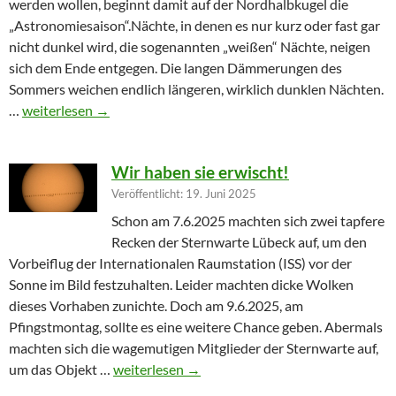
werden wollen, beginnt damit auf der Nordhalbkugel die
„Astronomiesaison“.Nächte, in denen es nur kurz oder fast gar
nicht dunkel wird, die sogenannten „weißen“ Nächte, neigen
sich dem Ende entgegen. Die langen Dämmerungen des
Sommers weichen endlich längeren, wirklich dunklen Nächten.
Furioser Auftakt zur Herbstsaison
…
weiterlesen
→
Wir haben sie erwischt!
Veröffentlicht: 19. Juni 2025
Schon am 7.6.2025 machten sich zwei tapfere
Recken der Sternwarte Lübeck auf, um den
Vorbeiflug der Internationalen Raumstation (ISS) vor der
Sonne im Bild festzuhalten. Leider machten dicke Wolken
dieses Vorhaben zunichte. Doch am 9.6.2025, am
Pfingstmontag, sollte es eine weitere Chance geben. Abermals
machten sich die wagemutigen Mitglieder der Sternwarte auf,
Wir haben sie erwischt!
um das Objekt …
weiterlesen
→