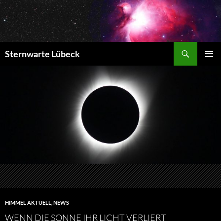
Zum
Inhalt
springen
Suchen
Sternwarte Lübeck
PRIMÄR
MENÜ
HIMMEL AKTUELL
,
NEWS
WENN DIE SONNE IHR LICHT VERLIERT