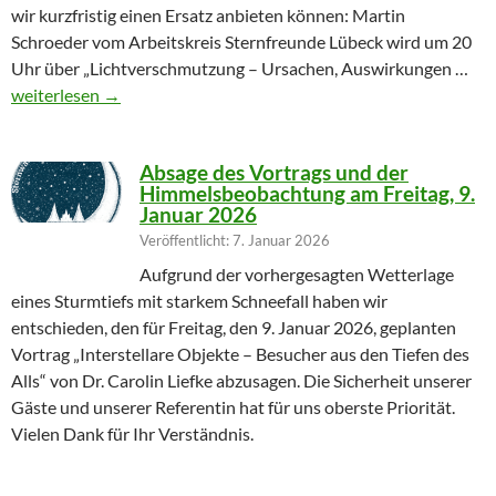
wir kurzfristig einen Ersatz anbieten können: Martin
Schroeder vom Arbeitskreis Sternfreunde Lübeck wird um 20
Uhr über „Lichtverschmutzung – Ursachen, Auswirkungen …
Geändertes Vortragsthema 06.03.2026
weiterlesen
→
Absage des Vortrags und der
Himmelsbeobachtung am Freitag, 9.
Januar 2026
Veröffentlicht: 7. Januar 2026
Aufgrund der vorhergesagten Wetterlage
eines Sturmtiefs mit starkem Schneefall haben wir
entschieden, den für Freitag, den 9. Januar 2026, geplanten
Vortrag „Interstellare Objekte – Besucher aus den Tiefen des
Alls“ von Dr. Carolin Liefke abzusagen. Die Sicherheit unserer
Gäste und unserer Referentin hat für uns oberste Priorität.
Vielen Dank für Ihr Verständnis.