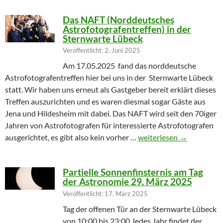
Das NAFT (Norddeutsches
Astrofotografentreffen) in der
Sternwarte Lübeck
Veröffentlicht: 2. Juni 2025
Am 17.05.2025 fand das norddeutsche
Astrofotografentreffen hier bei uns in der Sternwarte Lübeck
statt. Wir haben uns erneut als Gastgeber bereit erklärt dieses
Treffen auszurichten und es waren diesmal sogar Gäste aus
Jena und Hildesheim mit dabei. Das NAFT wird seit den 70iger
Jahren von Astrofotografen für interessierte Astrofotografen
Das NAFT (Norddeutsches
ausgerichtet, es gibt also kein vorher …
weiterlesen
→
Partielle Sonnenfinsternis am Tag
der Astronomie 29. März 2025
Veröffentlicht: 17. März 2025
Tag der offenen Tür an der Sternwarte Lübeck
von 10:00 bis 23:00 Jedes Jahr findet der