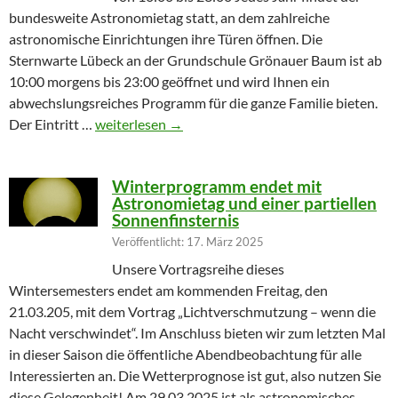
bundesweite Astronomietag statt, an dem zahlreiche
astronomische Einrichtungen ihre Türen öffnen. Die
Sternwarte Lübeck an der Grundschule Grönauer Baum ist ab
10:00 morgens bis 23:00 geöffnet und wird Ihnen ein
abwechslungsreiches Programm für die ganze Familie bieten.
Partielle Sonnenfinsternis am Tag der Astronomie
Der Eintritt …
weiterlesen
→
Winterprogramm endet mit
Astronomietag und einer partiellen
Sonnenfinsternis
Veröffentlicht: 17. März 2025
Unsere Vortragsreihe dieses
Wintersemesters endet am kommenden Freitag, den
21.03.205, mit dem Vortrag „Lichtverschmutzung – wenn die
Nacht verschwindet“. Im Anschluss bieten wir zum letzten Mal
in dieser Saison die öffentliche Abendbeobachtung für alle
Interessierten an. Die Wetterprognose ist gut, also nutzen Sie
diese Gelegenheit! Am 29.03.2025 ist als astronomisches