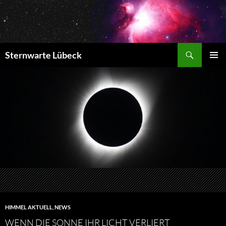
Zum
Inhalt
springen
Suchen
Sternwarte Lübeck
PRIMÄR
MENÜ
HIMMEL AKTUELL
,
NEWS
WENN DIE SONNE IHR LICHT VERLIERT