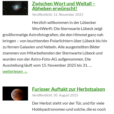
Zwischen Wort und Weltall –
Abheben erwünscht!
Veröffentlicht: 12. November 2025
Herzlich willkommen in der Lübecker
WortWerft: Die Sternwarte Lübeck zeigt
großformatige Astrofotografien, die den Himmel ganz nah
bringen – von leuchtenden Polarlichtern über Lübeck bis hin
zu fernen Galaxien und Nebeln. Alle ausgestellten Bilder
stammen von Mitarbeitenden der Sternwarte Lübeck und
wurden von der Astro‑Foto‑AG aufgenommen. Die
Ausstellung läuft vom 15. November 2025 bis 31. …
Zwischen Wort und Weltall – Abheben erwünscht!
weiterlesen
→
Furioser Auftakt zur Herbstsaison
Veröffentlicht: 30. August 2025
Der Herbst steht vor der Tür, und für viele
Hobbyastronomen und solche, die es noch