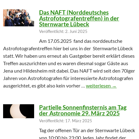
Das NAFT (Norddeutsches
Astrofotografentreffen) in der
Sternwarte Lübeck
Veröffentlicht: 2. Juni 2025
Am 17.05.2025 fand das norddeutsche
Astrofotografentreffen hier bei uns in der Sternwarte Lübeck
statt. Wir haben uns erneut als Gastgeber bereit erklärt dieses
Treffen auszurichten und es waren diesmal sogar Gäste aus
Jena und Hildesheim mit dabei. Das NAFT wird seit den 70iger
Jahren von Astrofotografen für interessierte Astrofotografen
Das NAFT (Norddeutsches
ausgerichtet, es gibt also kein vorher …
weiterlesen
→
Partielle Sonnenfinsternis am Tag
der Astronomie 29. März 2025
Veröffentlicht: 17. März 2025
Tag der offenen Tür an der Sternwarte Lübeck
von 10:00 bis 23:00 Jedes Jahr findet der