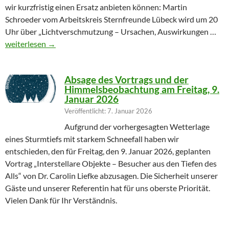
wir kurzfristig einen Ersatz anbieten können: Martin
Schroeder vom Arbeitskreis Sternfreunde Lübeck wird um 20
Uhr über „Lichtverschmutzung – Ursachen, Auswirkungen …
Geändertes Vortragsthema 06.03.2026
weiterlesen
→
Absage des Vortrags und der
Himmelsbeobachtung am Freitag, 9.
Januar 2026
Veröffentlicht: 7. Januar 2026
Aufgrund der vorhergesagten Wetterlage
eines Sturmtiefs mit starkem Schneefall haben wir
entschieden, den für Freitag, den 9. Januar 2026, geplanten
Vortrag „Interstellare Objekte – Besucher aus den Tiefen des
Alls“ von Dr. Carolin Liefke abzusagen. Die Sicherheit unserer
Gäste und unserer Referentin hat für uns oberste Priorität.
Vielen Dank für Ihr Verständnis.