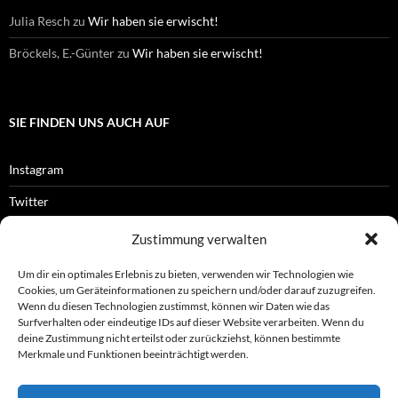
Julia Resch
zu
Wir haben sie erwischt!
Bröckels, E.-Günter
zu
Wir haben sie erwischt!
SIE FINDEN UNS AUCH AUF
Instagram
Twitter
Facebook
Zustimmung verwalten
RSS-Feed
Um dir ein optimales Erlebnis zu bieten, verwenden wir Technologien wie
Cookies, um Geräteinformationen zu speichern und/oder darauf zuzugreifen.
Wenn du diesen Technologien zustimmst, können wir Daten wie das
Surfverhalten oder eindeutige IDs auf dieser Website verarbeiten. Wenn du
OFFIZIELLES
deine Zustimmung nicht erteilst oder zurückziehst, können bestimmte
Merkmale und Funktionen beeinträchtigt werden.
Impressum