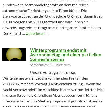
bundesweite Astronomietag statt, an dem zahlreiche
astronomische Einrichtungen ihre Türen öffnen. Die
Sternwarte Lübeck an der Grundschule Grönauer Baum ist ab
10:00 morgens bis 23:00 geöffnet und wird Ihnen ein
abwechslungsreiches Programm für die ganze Familie bieten.
Partielle Sonnenfinsternis am Tag der Astronomie
Der Eintritt …
weiterlesen
→
Winterprogramm endet mit
Astronomietag und einer partiellen
Sonnenfinsternis
Veröffentlicht: 17. März 2025
Unsere Vortragsreihe dieses
Wintersemesters endet am kommenden Freitag, den
21.03.205, mit dem Vortrag „Lichtverschmutzung – wenn die
Nacht verschwindet“. Im Anschluss bieten wir zum letzten Mal
in dieser Saison die öffentliche Abendbeobachtung für alle
Interessierten an. Die Wetterprognose ist gut, also nutzen Sie
diese Gelegenheit! Am 29.03.2025 ist als astronomisches