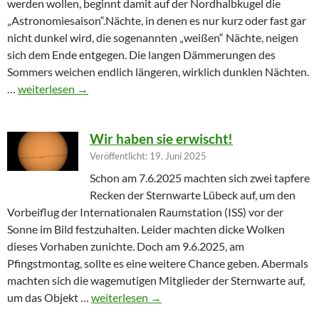
werden wollen, beginnt damit auf der Nordhalbkugel die
„Astronomiesaison“.Nächte, in denen es nur kurz oder fast gar
nicht dunkel wird, die sogenannten „weißen“ Nächte, neigen
sich dem Ende entgegen. Die langen Dämmerungen des
Sommers weichen endlich längeren, wirklich dunklen Nächten.
Furioser Auftakt zur Herbstsaison
…
weiterlesen
→
Wir haben sie erwischt!
Veröffentlicht: 19. Juni 2025
Schon am 7.6.2025 machten sich zwei tapfere
Recken der Sternwarte Lübeck auf, um den
Vorbeiflug der Internationalen Raumstation (ISS) vor der
Sonne im Bild festzuhalten. Leider machten dicke Wolken
dieses Vorhaben zunichte. Doch am 9.6.2025, am
Pfingstmontag, sollte es eine weitere Chance geben. Abermals
machten sich die wagemutigen Mitglieder der Sternwarte auf,
Wir haben sie erwischt!
um das Objekt …
weiterlesen
→