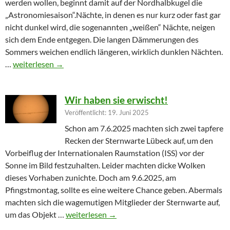
werden wollen, beginnt damit auf der Nordhalbkugel die
„Astronomiesaison“.Nächte, in denen es nur kurz oder fast gar
nicht dunkel wird, die sogenannten „weißen“ Nächte, neigen
sich dem Ende entgegen. Die langen Dämmerungen des
Sommers weichen endlich längeren, wirklich dunklen Nächten.
Furioser Auftakt zur Herbstsaison
…
weiterlesen
→
Wir haben sie erwischt!
Veröffentlicht: 19. Juni 2025
Schon am 7.6.2025 machten sich zwei tapfere
Recken der Sternwarte Lübeck auf, um den
Vorbeiflug der Internationalen Raumstation (ISS) vor der
Sonne im Bild festzuhalten. Leider machten dicke Wolken
dieses Vorhaben zunichte. Doch am 9.6.2025, am
Pfingstmontag, sollte es eine weitere Chance geben. Abermals
machten sich die wagemutigen Mitglieder der Sternwarte auf,
Wir haben sie erwischt!
um das Objekt …
weiterlesen
→