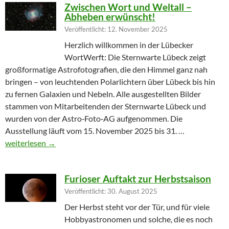
Zwischen Wort und Weltall –
Abheben erwünscht!
Veröffentlicht: 12. November 2025
Herzlich willkommen in der Lübecker
WortWerft: Die Sternwarte Lübeck zeigt
großformatige Astrofotografien, die den Himmel ganz nah
bringen – von leuchtenden Polarlichtern über Lübeck bis hin
zu fernen Galaxien und Nebeln. Alle ausgestellten Bilder
stammen von Mitarbeitenden der Sternwarte Lübeck und
wurden von der Astro‑Foto‑AG aufgenommen. Die
Ausstellung läuft vom 15. November 2025 bis 31. …
Zwischen Wort und Weltall – Abheben erwünscht!
weiterlesen
→
Furioser Auftakt zur Herbstsaison
Veröffentlicht: 30. August 2025
Der Herbst steht vor der Tür, und für viele
Hobbyastronomen und solche, die es noch