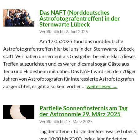
Das NAFT (Norddeutsches
Astrofotografentreffen) in der
Sternwarte Lübeck
Veröffentlicht: 2. Juni 2025
Am 17.05.2025 fand das norddeutsche
Astrofotografentreffen hier bei uns in der Sternwarte Lübeck
statt. Wir haben uns erneut als Gastgeber bereit erklärt dieses
Treffen auszurichten und es waren diesmal sogar Gäste aus
Jena und Hildesheim mit dabei. Das NAFT wird seit den 70iger
Jahren von Astrofotografen für interessierte Astrofotografen
Das NAFT (Norddeutsches
ausgerichtet, es gibt also kein vorher …
weiterlesen
→
Partielle Sonnenfinsternis am Tag
der Astronomie 29. März 2025
Veröffentlicht: 17. März 2025
Tag der offenen Tür an der Sternwarte Lübeck
von 10:00 bis 23:00 Jedes Jahr findet der