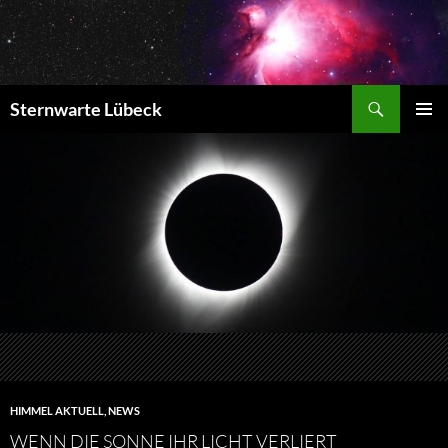
Zum
Inhalt
springen
Suchen
Sternwarte Lübeck
PRIMÄR
MENÜ
HIMMEL AKTUELL
,
NEWS
WENN DIE SONNE IHR LICHT VERLIERT