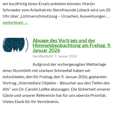
wir kurzfristig einen Ersatz anbieten können: Martin
Schroeder vom Arbeitskreis Sternfreunde Lübeck wird um 20
Uhr über „Lichtverschmutzung – Ursachen, Auswirkungen …
Geändertes Vortragsthema 06.03.2026
weiterlesen
→
Absage des Vortrags und der
Himmelsbeobachtung am Freitag, 9.
Januar 2026
Veröffentlicht: 7. Januar 2026
Aufgrund der vorhergesagten Wetterlage
eines Sturmtiefs mit starkem Schneefall haben wir
entschieden, den für Freitag, den 9. Januar 2026, geplanten
Vortrag „Interstellare Objekte – Besucher aus den Tiefen des
Alls“ von Dr. Carolin Liefke abzusagen. Die Sicherheit unserer
Gäste und unserer Referentin hat für uns oberste Priorität.
Vielen Dank für Ihr Verständnis.