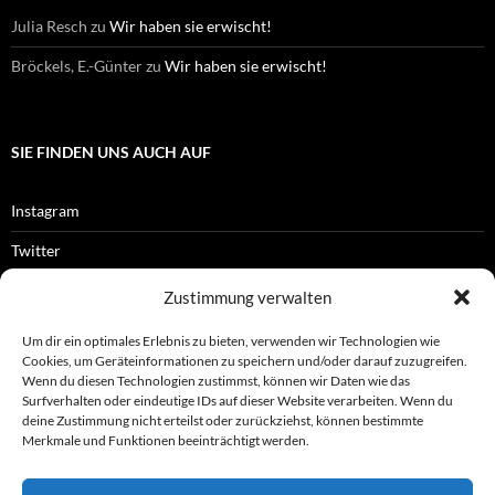
Julia Resch
zu
Wir haben sie erwischt!
Bröckels, E.-Günter
zu
Wir haben sie erwischt!
SIE FINDEN UNS AUCH AUF
Instagram
Twitter
Facebook
Zustimmung verwalten
RSS-Feed
Um dir ein optimales Erlebnis zu bieten, verwenden wir Technologien wie
Cookies, um Geräteinformationen zu speichern und/oder darauf zuzugreifen.
Wenn du diesen Technologien zustimmst, können wir Daten wie das
Surfverhalten oder eindeutige IDs auf dieser Website verarbeiten. Wenn du
OFFIZIELLES
deine Zustimmung nicht erteilst oder zurückziehst, können bestimmte
Merkmale und Funktionen beeinträchtigt werden.
Impressum