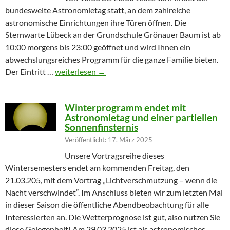
bundesweite Astronomietag statt, an dem zahlreiche
astronomische Einrichtungen ihre Türen öffnen. Die
Sternwarte Lübeck an der Grundschule Grönauer Baum ist ab
10:00 morgens bis 23:00 geöffnet und wird Ihnen ein
abwechslungsreiches Programm für die ganze Familie bieten.
Partielle Sonnenfinsternis am Tag der Astronomie
Der Eintritt …
weiterlesen
→
Winterprogramm endet mit
Astronomietag und einer partiellen
Sonnenfinsternis
Veröffentlicht: 17. März 2025
Unsere Vortragsreihe dieses
Wintersemesters endet am kommenden Freitag, den
21.03.205, mit dem Vortrag „Lichtverschmutzung – wenn die
Nacht verschwindet“. Im Anschluss bieten wir zum letzten Mal
in dieser Saison die öffentliche Abendbeobachtung für alle
Interessierten an. Die Wetterprognose ist gut, also nutzen Sie
diese Gelegenheit! Am 29.03.2025 ist als astronomisches