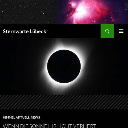
Zum
Inhalt
springen
Suchen
Sternwarte Lübeck
PRIMÄR
MENÜ
HIMMEL AKTUELL
,
NEWS
WENN DIE SONNE IHR LICHT VERLIERT