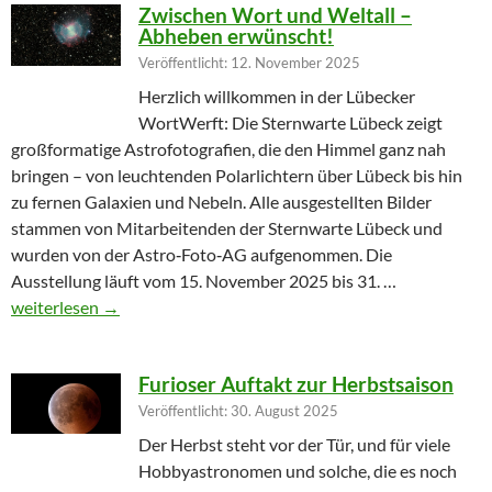
Zwischen Wort und Weltall –
Abheben erwünscht!
Veröffentlicht: 12. November 2025
Herzlich willkommen in der Lübecker
WortWerft: Die Sternwarte Lübeck zeigt
großformatige Astrofotografien, die den Himmel ganz nah
bringen – von leuchtenden Polarlichtern über Lübeck bis hin
zu fernen Galaxien und Nebeln. Alle ausgestellten Bilder
stammen von Mitarbeitenden der Sternwarte Lübeck und
wurden von der Astro‑Foto‑AG aufgenommen. Die
Ausstellung läuft vom 15. November 2025 bis 31. …
Zwischen Wort und Weltall – Abheben erwünscht!
weiterlesen
→
Furioser Auftakt zur Herbstsaison
Veröffentlicht: 30. August 2025
Der Herbst steht vor der Tür, und für viele
Hobbyastronomen und solche, die es noch