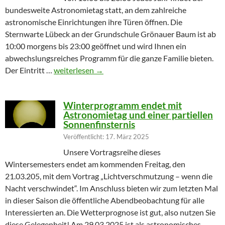
bundesweite Astronomietag statt, an dem zahlreiche
astronomische Einrichtungen ihre Türen öffnen. Die
Sternwarte Lübeck an der Grundschule Grönauer Baum ist ab
10:00 morgens bis 23:00 geöffnet und wird Ihnen ein
abwechslungsreiches Programm für die ganze Familie bieten.
Partielle Sonnenfinsternis am Tag der Astronomie
Der Eintritt …
weiterlesen
→
Winterprogramm endet mit
Astronomietag und einer partiellen
Sonnenfinsternis
Veröffentlicht: 17. März 2025
Unsere Vortragsreihe dieses
Wintersemesters endet am kommenden Freitag, den
21.03.205, mit dem Vortrag „Lichtverschmutzung – wenn die
Nacht verschwindet“. Im Anschluss bieten wir zum letzten Mal
in dieser Saison die öffentliche Abendbeobachtung für alle
Interessierten an. Die Wetterprognose ist gut, also nutzen Sie
diese Gelegenheit! Am 29.03.2025 ist als astronomisches