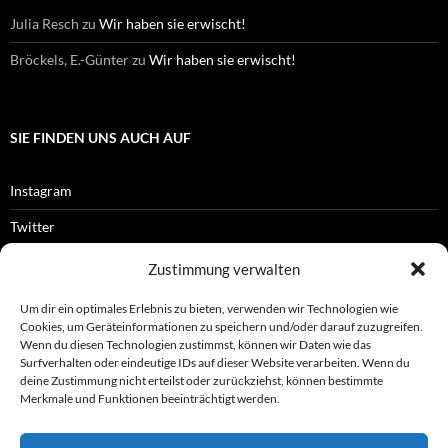
Julia Resch
zu
Wir haben sie erwischt!
Bröckels, E.-Günter
zu
Wir haben sie erwischt!
SIE FINDEN UNS AUCH AUF
Instagram
Twitter
Facebook
Zustimmung verwalten
RSS-Feed
Um dir ein optimales Erlebnis zu bieten, verwenden wir Technologien wie
Cookies, um Geräteinformationen zu speichern und/oder darauf zuzugreifen.
Wenn du diesen Technologien zustimmst, können wir Daten wie das
Surfverhalten oder eindeutige IDs auf dieser Website verarbeiten. Wenn du
OFFIZIELLES
deine Zustimmung nicht erteilst oder zurückziehst, können bestimmte
Merkmale und Funktionen beeinträchtigt werden.
Impressum