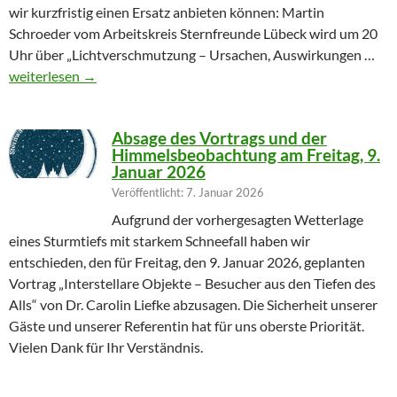
wir kurzfristig einen Ersatz anbieten können: Martin
Schroeder vom Arbeitskreis Sternfreunde Lübeck wird um 20
Uhr über „Lichtverschmutzung – Ursachen, Auswirkungen …
Geändertes Vortragsthema 06.03.2026
weiterlesen
→
Absage des Vortrags und der
Himmelsbeobachtung am Freitag, 9.
Januar 2026
Veröffentlicht: 7. Januar 2026
Aufgrund der vorhergesagten Wetterlage
eines Sturmtiefs mit starkem Schneefall haben wir
entschieden, den für Freitag, den 9. Januar 2026, geplanten
Vortrag „Interstellare Objekte – Besucher aus den Tiefen des
Alls“ von Dr. Carolin Liefke abzusagen. Die Sicherheit unserer
Gäste und unserer Referentin hat für uns oberste Priorität.
Vielen Dank für Ihr Verständnis.