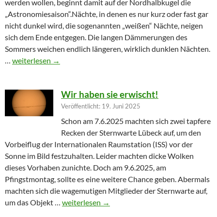
werden wollen, beginnt damit auf der Nordhalbkugel die
„Astronomiesaison“.Nächte, in denen es nur kurz oder fast gar
nicht dunkel wird, die sogenannten „weißen“ Nächte, neigen
sich dem Ende entgegen. Die langen Dämmerungen des
Sommers weichen endlich längeren, wirklich dunklen Nächten.
Furioser Auftakt zur Herbstsaison
…
weiterlesen
→
Wir haben sie erwischt!
Veröffentlicht: 19. Juni 2025
Schon am 7.6.2025 machten sich zwei tapfere
Recken der Sternwarte Lübeck auf, um den
Vorbeiflug der Internationalen Raumstation (ISS) vor der
Sonne im Bild festzuhalten. Leider machten dicke Wolken
dieses Vorhaben zunichte. Doch am 9.6.2025, am
Pfingstmontag, sollte es eine weitere Chance geben. Abermals
machten sich die wagemutigen Mitglieder der Sternwarte auf,
Wir haben sie erwischt!
um das Objekt …
weiterlesen
→