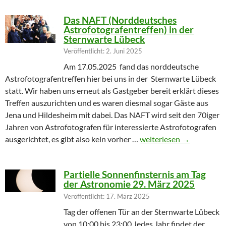
Das NAFT (Norddeutsches
Astrofotografentreffen) in der
Sternwarte Lübeck
Veröffentlicht: 2. Juni 2025
Am 17.05.2025 fand das norddeutsche
Astrofotografentreffen hier bei uns in der Sternwarte Lübeck
statt. Wir haben uns erneut als Gastgeber bereit erklärt dieses
Treffen auszurichten und es waren diesmal sogar Gäste aus
Jena und Hildesheim mit dabei. Das NAFT wird seit den 70iger
Jahren von Astrofotografen für interessierte Astrofotografen
Das NAFT (Norddeutsches
ausgerichtet, es gibt also kein vorher …
weiterlesen
→
Partielle Sonnenfinsternis am Tag
der Astronomie 29. März 2025
Veröffentlicht: 17. März 2025
Tag der offenen Tür an der Sternwarte Lübeck
von 10:00 bis 23:00 Jedes Jahr findet der