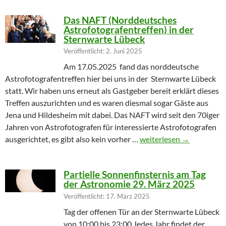
Das NAFT (Norddeutsches
Astrofotografentreffen) in der
Sternwarte Lübeck
Veröffentlicht: 2. Juni 2025
Am 17.05.2025 fand das norddeutsche
Astrofotografentreffen hier bei uns in der Sternwarte Lübeck
statt. Wir haben uns erneut als Gastgeber bereit erklärt dieses
Treffen auszurichten und es waren diesmal sogar Gäste aus
Jena und Hildesheim mit dabei. Das NAFT wird seit den 70iger
Jahren von Astrofotografen für interessierte Astrofotografen
Das NAFT (Norddeutsches
ausgerichtet, es gibt also kein vorher …
weiterlesen
→
Partielle Sonnenfinsternis am Tag
der Astronomie 29. März 2025
Veröffentlicht: 17. März 2025
Tag der offenen Tür an der Sternwarte Lübeck
von 10:00 bis 23:00 Jedes Jahr findet der