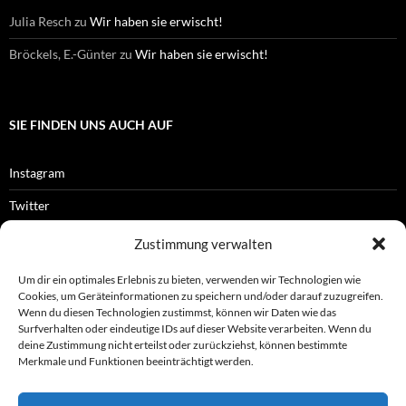
Julia Resch
zu
Wir haben sie erwischt!
Bröckels, E.-Günter
zu
Wir haben sie erwischt!
SIE FINDEN UNS AUCH AUF
Instagram
Twitter
Facebook
Zustimmung verwalten
RSS-Feed
Um dir ein optimales Erlebnis zu bieten, verwenden wir Technologien wie
Cookies, um Geräteinformationen zu speichern und/oder darauf zuzugreifen.
Wenn du diesen Technologien zustimmst, können wir Daten wie das
Surfverhalten oder eindeutige IDs auf dieser Website verarbeiten. Wenn du
OFFIZIELLES
deine Zustimmung nicht erteilst oder zurückziehst, können bestimmte
Merkmale und Funktionen beeinträchtigt werden.
Impressum