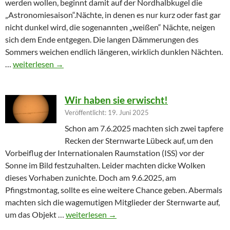
werden wollen, beginnt damit auf der Nordhalbkugel die
„Astronomiesaison“.Nächte, in denen es nur kurz oder fast gar
nicht dunkel wird, die sogenannten „weißen“ Nächte, neigen
sich dem Ende entgegen. Die langen Dämmerungen des
Sommers weichen endlich längeren, wirklich dunklen Nächten.
Furioser Auftakt zur Herbstsaison
…
weiterlesen
→
Wir haben sie erwischt!
Veröffentlicht: 19. Juni 2025
Schon am 7.6.2025 machten sich zwei tapfere
Recken der Sternwarte Lübeck auf, um den
Vorbeiflug der Internationalen Raumstation (ISS) vor der
Sonne im Bild festzuhalten. Leider machten dicke Wolken
dieses Vorhaben zunichte. Doch am 9.6.2025, am
Pfingstmontag, sollte es eine weitere Chance geben. Abermals
machten sich die wagemutigen Mitglieder der Sternwarte auf,
Wir haben sie erwischt!
um das Objekt …
weiterlesen
→