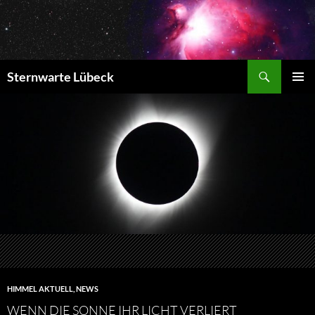
Zum
Inhalt
springen
Suchen
Sternwarte Lübeck
PRIMÄR
MENÜ
HIMMEL AKTUELL
,
NEWS
WENN DIE SONNE IHR LICHT VERLIERT