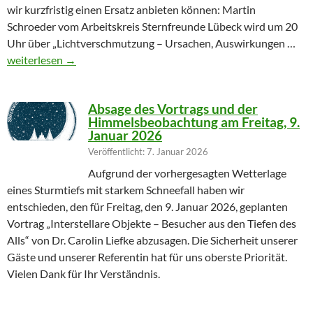
wir kurzfristig einen Ersatz anbieten können: Martin
Schroeder vom Arbeitskreis Sternfreunde Lübeck wird um 20
Uhr über „Lichtverschmutzung – Ursachen, Auswirkungen …
Geändertes Vortragsthema 06.03.2026
weiterlesen
→
Absage des Vortrags und der
Himmelsbeobachtung am Freitag, 9.
Januar 2026
Veröffentlicht: 7. Januar 2026
Aufgrund der vorhergesagten Wetterlage
eines Sturmtiefs mit starkem Schneefall haben wir
entschieden, den für Freitag, den 9. Januar 2026, geplanten
Vortrag „Interstellare Objekte – Besucher aus den Tiefen des
Alls“ von Dr. Carolin Liefke abzusagen. Die Sicherheit unserer
Gäste und unserer Referentin hat für uns oberste Priorität.
Vielen Dank für Ihr Verständnis.