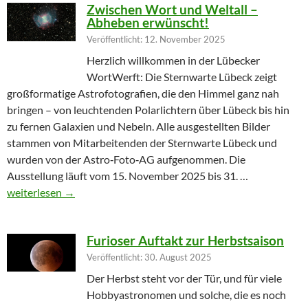
Zwischen Wort und Weltall –
Abheben erwünscht!
Veröffentlicht: 12. November 2025
Herzlich willkommen in der Lübecker
WortWerft: Die Sternwarte Lübeck zeigt
großformatige Astrofotografien, die den Himmel ganz nah
bringen – von leuchtenden Polarlichtern über Lübeck bis hin
zu fernen Galaxien und Nebeln. Alle ausgestellten Bilder
stammen von Mitarbeitenden der Sternwarte Lübeck und
wurden von der Astro‑Foto‑AG aufgenommen. Die
Ausstellung läuft vom 15. November 2025 bis 31. …
Zwischen Wort und Weltall – Abheben erwünscht!
weiterlesen
→
Furioser Auftakt zur Herbstsaison
Veröffentlicht: 30. August 2025
Der Herbst steht vor der Tür, und für viele
Hobbyastronomen und solche, die es noch