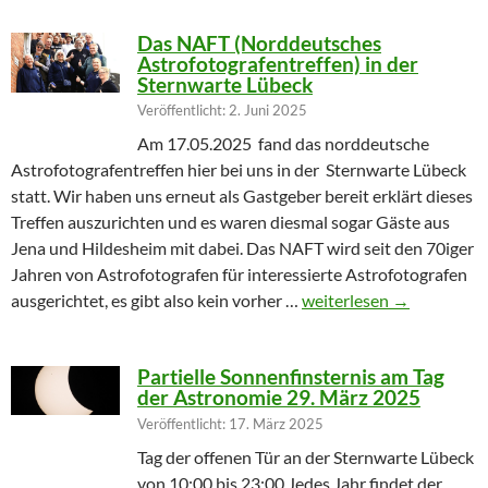
Das NAFT (Norddeutsches
Astrofotografentreffen) in der
Sternwarte Lübeck
Veröffentlicht: 2. Juni 2025
Am 17.05.2025 fand das norddeutsche
Astrofotografentreffen hier bei uns in der Sternwarte Lübeck
statt. Wir haben uns erneut als Gastgeber bereit erklärt dieses
Treffen auszurichten und es waren diesmal sogar Gäste aus
Jena und Hildesheim mit dabei. Das NAFT wird seit den 70iger
Jahren von Astrofotografen für interessierte Astrofotografen
Das NAFT (Norddeutsches
ausgerichtet, es gibt also kein vorher …
weiterlesen
→
Partielle Sonnenfinsternis am Tag
der Astronomie 29. März 2025
Veröffentlicht: 17. März 2025
Tag der offenen Tür an der Sternwarte Lübeck
von 10:00 bis 23:00 Jedes Jahr findet der