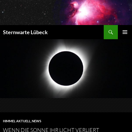
Zum
Inhalt
springen
Suchen
Sternwarte Lübeck
PRIMÄR
MENÜ
HIMMEL AKTUELL
,
NEWS
WENN DIE SONNE IHR LICHT VERLIERT