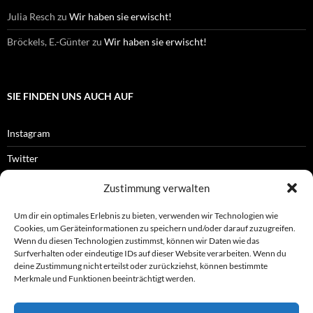
Julia Resch
zu
Wir haben sie erwischt!
Bröckels, E.-Günter
zu
Wir haben sie erwischt!
SIE FINDEN UNS AUCH AUF
Instagram
Twitter
Facebook
Zustimmung verwalten
RSS-Feed
Um dir ein optimales Erlebnis zu bieten, verwenden wir Technologien wie
Cookies, um Geräteinformationen zu speichern und/oder darauf zuzugreifen.
Wenn du diesen Technologien zustimmst, können wir Daten wie das
Surfverhalten oder eindeutige IDs auf dieser Website verarbeiten. Wenn du
OFFIZIELLES
deine Zustimmung nicht erteilst oder zurückziehst, können bestimmte
Merkmale und Funktionen beeinträchtigt werden.
Impressum