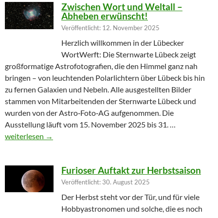
Zwischen Wort und Weltall –
Abheben erwünscht!
Veröffentlicht: 12. November 2025
Herzlich willkommen in der Lübecker
WortWerft: Die Sternwarte Lübeck zeigt
großformatige Astrofotografien, die den Himmel ganz nah
bringen – von leuchtenden Polarlichtern über Lübeck bis hin
zu fernen Galaxien und Nebeln. Alle ausgestellten Bilder
stammen von Mitarbeitenden der Sternwarte Lübeck und
wurden von der Astro‑Foto‑AG aufgenommen. Die
Ausstellung läuft vom 15. November 2025 bis 31. …
Zwischen Wort und Weltall – Abheben erwünscht!
weiterlesen
→
Furioser Auftakt zur Herbstsaison
Veröffentlicht: 30. August 2025
Der Herbst steht vor der Tür, und für viele
Hobbyastronomen und solche, die es noch