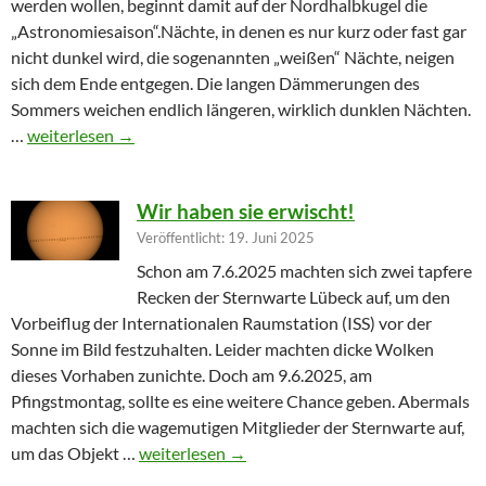
werden wollen, beginnt damit auf der Nordhalbkugel die
„Astronomiesaison“.Nächte, in denen es nur kurz oder fast gar
nicht dunkel wird, die sogenannten „weißen“ Nächte, neigen
sich dem Ende entgegen. Die langen Dämmerungen des
Sommers weichen endlich längeren, wirklich dunklen Nächten.
Furioser Auftakt zur Herbstsaison
…
weiterlesen
→
Wir haben sie erwischt!
Veröffentlicht: 19. Juni 2025
Schon am 7.6.2025 machten sich zwei tapfere
Recken der Sternwarte Lübeck auf, um den
Vorbeiflug der Internationalen Raumstation (ISS) vor der
Sonne im Bild festzuhalten. Leider machten dicke Wolken
dieses Vorhaben zunichte. Doch am 9.6.2025, am
Pfingstmontag, sollte es eine weitere Chance geben. Abermals
machten sich die wagemutigen Mitglieder der Sternwarte auf,
Wir haben sie erwischt!
um das Objekt …
weiterlesen
→