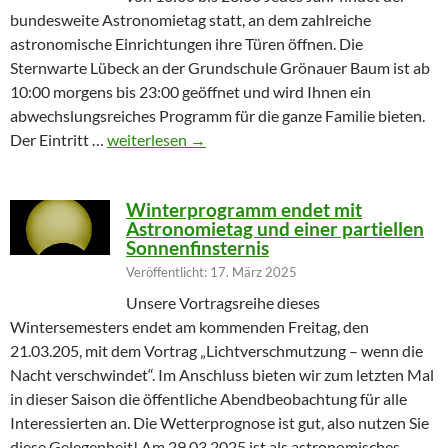
bundesweite Astronomietag statt, an dem zahlreiche
astronomische Einrichtungen ihre Türen öffnen. Die
Sternwarte Lübeck an der Grundschule Grönauer Baum ist ab
10:00 morgens bis 23:00 geöffnet und wird Ihnen ein
abwechslungsreiches Programm für die ganze Familie bieten.
Partielle Sonnenfinsternis am Tag der Astronomie
Der Eintritt …
weiterlesen
→
Winterprogramm endet mit
Astronomietag und einer partiellen
Sonnenfinsternis
Veröffentlicht: 17. März 2025
Unsere Vortragsreihe dieses
Wintersemesters endet am kommenden Freitag, den
21.03.205, mit dem Vortrag „Lichtverschmutzung – wenn die
Nacht verschwindet“. Im Anschluss bieten wir zum letzten Mal
in dieser Saison die öffentliche Abendbeobachtung für alle
Interessierten an. Die Wetterprognose ist gut, also nutzen Sie
diese Gelegenheit! Am 29.03.2025 ist als astronomisches