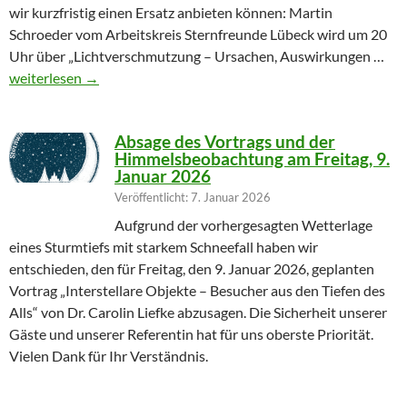
wir kurzfristig einen Ersatz anbieten können: Martin
Schroeder vom Arbeitskreis Sternfreunde Lübeck wird um 20
Uhr über „Lichtverschmutzung – Ursachen, Auswirkungen …
Geändertes Vortragsthema 06.03.2026
weiterlesen
→
Absage des Vortrags und der
Himmelsbeobachtung am Freitag, 9.
Januar 2026
Veröffentlicht: 7. Januar 2026
Aufgrund der vorhergesagten Wetterlage
eines Sturmtiefs mit starkem Schneefall haben wir
entschieden, den für Freitag, den 9. Januar 2026, geplanten
Vortrag „Interstellare Objekte – Besucher aus den Tiefen des
Alls“ von Dr. Carolin Liefke abzusagen. Die Sicherheit unserer
Gäste und unserer Referentin hat für uns oberste Priorität.
Vielen Dank für Ihr Verständnis.