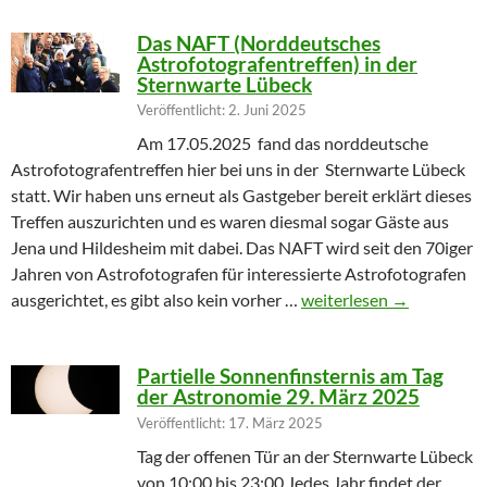
Das NAFT (Norddeutsches
Astrofotografentreffen) in der
Sternwarte Lübeck
Veröffentlicht: 2. Juni 2025
Am 17.05.2025 fand das norddeutsche
Astrofotografentreffen hier bei uns in der Sternwarte Lübeck
statt. Wir haben uns erneut als Gastgeber bereit erklärt dieses
Treffen auszurichten und es waren diesmal sogar Gäste aus
Jena und Hildesheim mit dabei. Das NAFT wird seit den 70iger
Jahren von Astrofotografen für interessierte Astrofotografen
Das NAFT (Norddeutsches
ausgerichtet, es gibt also kein vorher …
weiterlesen
→
Partielle Sonnenfinsternis am Tag
der Astronomie 29. März 2025
Veröffentlicht: 17. März 2025
Tag der offenen Tür an der Sternwarte Lübeck
von 10:00 bis 23:00 Jedes Jahr findet der