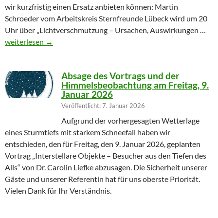
wir kurzfristig einen Ersatz anbieten können: Martin
Schroeder vom Arbeitskreis Sternfreunde Lübeck wird um 20
Uhr über „Lichtverschmutzung – Ursachen, Auswirkungen …
Geändertes Vortragsthema 06.03.2026
weiterlesen
→
Absage des Vortrags und der
Himmelsbeobachtung am Freitag, 9.
Januar 2026
Veröffentlicht: 7. Januar 2026
Aufgrund der vorhergesagten Wetterlage
eines Sturmtiefs mit starkem Schneefall haben wir
entschieden, den für Freitag, den 9. Januar 2026, geplanten
Vortrag „Interstellare Objekte – Besucher aus den Tiefen des
Alls“ von Dr. Carolin Liefke abzusagen. Die Sicherheit unserer
Gäste und unserer Referentin hat für uns oberste Priorität.
Vielen Dank für Ihr Verständnis.