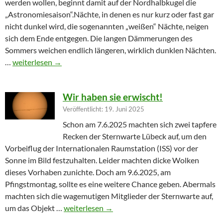
werden wollen, beginnt damit auf der Nordhalbkugel die
„Astronomiesaison“.Nächte, in denen es nur kurz oder fast gar
nicht dunkel wird, die sogenannten „weißen“ Nächte, neigen
sich dem Ende entgegen. Die langen Dämmerungen des
Sommers weichen endlich längeren, wirklich dunklen Nächten.
Furioser Auftakt zur Herbstsaison
…
weiterlesen
→
Wir haben sie erwischt!
Veröffentlicht: 19. Juni 2025
Schon am 7.6.2025 machten sich zwei tapfere
Recken der Sternwarte Lübeck auf, um den
Vorbeiflug der Internationalen Raumstation (ISS) vor der
Sonne im Bild festzuhalten. Leider machten dicke Wolken
dieses Vorhaben zunichte. Doch am 9.6.2025, am
Pfingstmontag, sollte es eine weitere Chance geben. Abermals
machten sich die wagemutigen Mitglieder der Sternwarte auf,
Wir haben sie erwischt!
um das Objekt …
weiterlesen
→