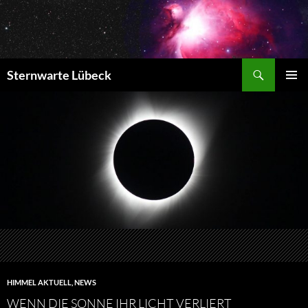
Zum
Inhalt
springen
Suchen
Sternwarte Lübeck
PRIMÄR
MENÜ
HIMMEL AKTUELL
,
NEWS
WENN DIE SONNE IHR LICHT VERLIERT