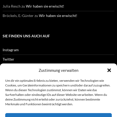
Julia Resch
zu
Wir haben sie erwischt!
Bröckels, E.-Günter
zu
Wir haben sie erwischt!
SIE FINDEN UNS AUCH AUF
Instagram
Twitter
Facebook
Zustimmung verwalten
RSS-Feed
Um dir ein optimales Erlebnis zu bieten, verwenden wir Technologien wie
Cookies, um Geräteinformationen zu speichern und/oder darauf zuzugreifen.
Wenn du diesen Technologien zustimmst, können wir Daten wie das
Surfverhalten oder eindeutige IDs auf dieser Website verarbeiten. Wenn du
OFFIZIELLES
deine Zustimmung nicht erteilst oder zurückziehst, können bestimmte
Merkmale und Funktionen beeinträchtigt werden.
Impressum