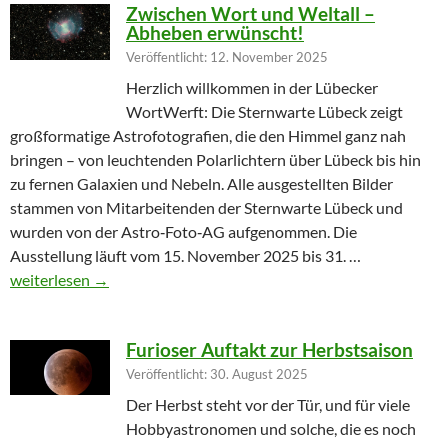
Zwischen Wort und Weltall –
Abheben erwünscht!
Veröffentlicht: 12. November 2025
Herzlich willkommen in der Lübecker
WortWerft: Die Sternwarte Lübeck zeigt
großformatige Astrofotografien, die den Himmel ganz nah
bringen – von leuchtenden Polarlichtern über Lübeck bis hin
zu fernen Galaxien und Nebeln. Alle ausgestellten Bilder
stammen von Mitarbeitenden der Sternwarte Lübeck und
wurden von der Astro‑Foto‑AG aufgenommen. Die
Ausstellung läuft vom 15. November 2025 bis 31. …
Zwischen Wort und Weltall – Abheben erwünscht!
weiterlesen
→
Furioser Auftakt zur Herbstsaison
Veröffentlicht: 30. August 2025
Der Herbst steht vor der Tür, und für viele
Hobbyastronomen und solche, die es noch