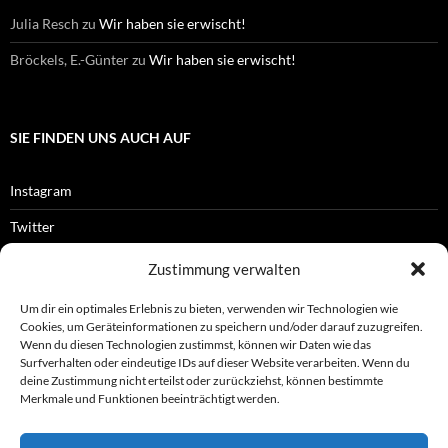
Julia Resch
zu
Wir haben sie erwischt!
Bröckels, E.-Günter
zu
Wir haben sie erwischt!
SIE FINDEN UNS AUCH AUF
Instagram
Twitter
Facebook
Zustimmung verwalten
RSS-Feed
Um dir ein optimales Erlebnis zu bieten, verwenden wir Technologien wie
Cookies, um Geräteinformationen zu speichern und/oder darauf zuzugreifen.
Wenn du diesen Technologien zustimmst, können wir Daten wie das
Surfverhalten oder eindeutige IDs auf dieser Website verarbeiten. Wenn du
OFFIZIELLES
deine Zustimmung nicht erteilst oder zurückziehst, können bestimmte
Merkmale und Funktionen beeinträchtigt werden.
Impressum