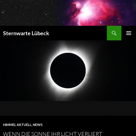
Zum
Inhalt
springen
Suchen
Sternwarte Lübeck
PRIMÄR
MENÜ
HIMMEL AKTUELL
,
NEWS
WENN DIE SONNE IHR LICHT VERLIERT