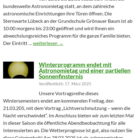
bundesweite Astronomietag statt, an dem zahlreiche
astronomische Einrichtungen ihre Türen öffnen. Die
Sternwarte Lübeck an der Grundschule Grönauer Baum ist ab
10:00 morgens bis 23:00 geöffnet und wird Ihnen ein
abwechslungsreiches Programm für die ganze Familie bieten.
Partielle Sonnenfinsternis am Tag der Astronomie
Der Eintritt …
weiterlesen
→
Winterprogramm endet mit
Astronomietag und einer partiellen
Sonnenfinsternis
Veröffentlicht: 17. März 2025
Unsere Vortragsreihe dieses
Wintersemesters endet am kommenden Freitag, den
21.03.205, mit dem Vortrag „Lichtverschmutzung – wenn die
Nacht verschwindet“. Im Anschluss bieten wir zum letzten Mal
in dieser Saison die öffentliche Abendbeobachtung für alle
Interessierten an. Die Wetterprognose ist gut, also nutzen Sie
diese Gelegenheit! Am 29.03.2025 ist als astronomisches