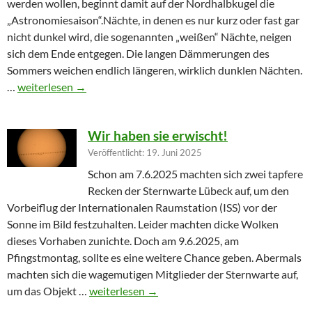
werden wollen, beginnt damit auf der Nordhalbkugel die
„Astronomiesaison“.Nächte, in denen es nur kurz oder fast gar
nicht dunkel wird, die sogenannten „weißen“ Nächte, neigen
sich dem Ende entgegen. Die langen Dämmerungen des
Sommers weichen endlich längeren, wirklich dunklen Nächten.
Furioser Auftakt zur Herbstsaison
…
weiterlesen
→
Wir haben sie erwischt!
Veröffentlicht: 19. Juni 2025
Schon am 7.6.2025 machten sich zwei tapfere
Recken der Sternwarte Lübeck auf, um den
Vorbeiflug der Internationalen Raumstation (ISS) vor der
Sonne im Bild festzuhalten. Leider machten dicke Wolken
dieses Vorhaben zunichte. Doch am 9.6.2025, am
Pfingstmontag, sollte es eine weitere Chance geben. Abermals
machten sich die wagemutigen Mitglieder der Sternwarte auf,
Wir haben sie erwischt!
um das Objekt …
weiterlesen
→