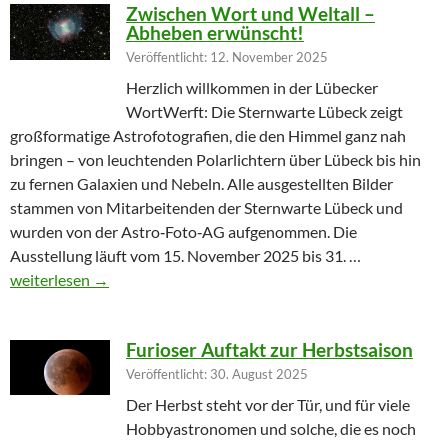
Zwischen Wort und Weltall –
Abheben erwünscht!
Veröffentlicht: 12. November 2025
Herzlich willkommen in der Lübecker
WortWerft: Die Sternwarte Lübeck zeigt
großformatige Astrofotografien, die den Himmel ganz nah
bringen – von leuchtenden Polarlichtern über Lübeck bis hin
zu fernen Galaxien und Nebeln. Alle ausgestellten Bilder
stammen von Mitarbeitenden der Sternwarte Lübeck und
wurden von der Astro‑Foto‑AG aufgenommen. Die
Ausstellung läuft vom 15. November 2025 bis 31. …
Zwischen Wort und Weltall – Abheben erwünscht!
weiterlesen
→
Furioser Auftakt zur Herbstsaison
Veröffentlicht: 30. August 2025
Der Herbst steht vor der Tür, und für viele
Hobbyastronomen und solche, die es noch