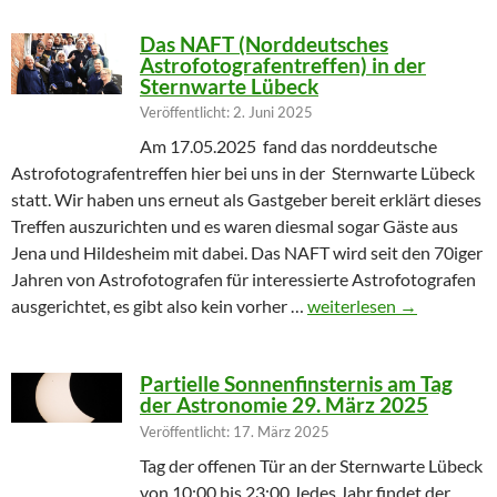
Das NAFT (Norddeutsches
Astrofotografentreffen) in der
Sternwarte Lübeck
Veröffentlicht: 2. Juni 2025
Am 17.05.2025 fand das norddeutsche
Astrofotografentreffen hier bei uns in der Sternwarte Lübeck
statt. Wir haben uns erneut als Gastgeber bereit erklärt dieses
Treffen auszurichten und es waren diesmal sogar Gäste aus
Jena und Hildesheim mit dabei. Das NAFT wird seit den 70iger
Jahren von Astrofotografen für interessierte Astrofotografen
Das NAFT (Norddeutsches
ausgerichtet, es gibt also kein vorher …
weiterlesen
→
Partielle Sonnenfinsternis am Tag
der Astronomie 29. März 2025
Veröffentlicht: 17. März 2025
Tag der offenen Tür an der Sternwarte Lübeck
von 10:00 bis 23:00 Jedes Jahr findet der