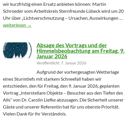
wir kurzfristig einen Ersatz anbieten können: Martin
Schroeder vom Arbeitskreis Sternfreunde Lübeck wird um 20
Uhr über „Lichtverschmutzung – Ursachen, Auswirkungen …
Geändertes Vortragsthema 06.03.2026
weiterlesen
→
Absage des Vortrags und der
Himmelsbeobachtung am Freitag, 9.
Januar 2026
Veröffentlicht: 7. Januar 2026
Aufgrund der vorhergesagten Wetterlage
eines Sturmtiefs mit starkem Schneefall haben wir
entschieden, den für Freitag, den 9. Januar 2026, geplanten
Vortrag „Interstellare Objekte – Besucher aus den Tiefen des
Alls“ von Dr. Carolin Liefke abzusagen. Die Sicherheit unserer
Gäste und unserer Referentin hat für uns oberste Priorität.
Vielen Dank für Ihr Verständnis.