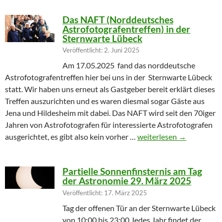
Das NAFT (Norddeutsches
Astrofotografentreffen) in der
Sternwarte Lübeck
Veröffentlicht: 2. Juni 2025
Am 17.05.2025 fand das norddeutsche
Astrofotografentreffen hier bei uns in der Sternwarte Lübeck
statt. Wir haben uns erneut als Gastgeber bereit erklärt dieses
Treffen auszurichten und es waren diesmal sogar Gäste aus
Jena und Hildesheim mit dabei. Das NAFT wird seit den 70iger
Jahren von Astrofotografen für interessierte Astrofotografen
Das NAFT (Norddeutsches
ausgerichtet, es gibt also kein vorher …
weiterlesen
→
Partielle Sonnenfinsternis am Tag
der Astronomie 29. März 2025
Veröffentlicht: 17. März 2025
Tag der offenen Tür an der Sternwarte Lübeck
von 10:00 bis 23:00 Jedes Jahr findet der