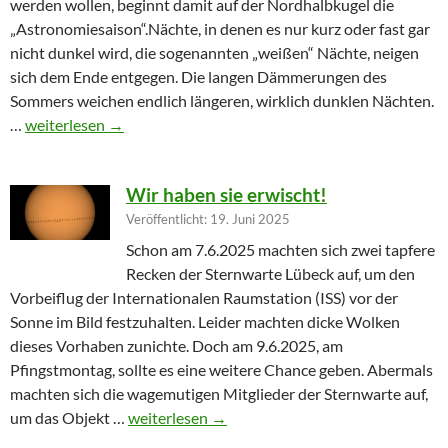
werden wollen, beginnt damit auf der Nordhalbkugel die
„Astronomiesaison“.Nächte, in denen es nur kurz oder fast gar
nicht dunkel wird, die sogenannten „weißen“ Nächte, neigen
sich dem Ende entgegen. Die langen Dämmerungen des
Sommers weichen endlich längeren, wirklich dunklen Nächten.
Furioser Auftakt zur Herbstsaison
…
weiterlesen
→
Wir haben sie erwischt!
Veröffentlicht: 19. Juni 2025
Schon am 7.6.2025 machten sich zwei tapfere
Recken der Sternwarte Lübeck auf, um den
Vorbeiflug der Internationalen Raumstation (ISS) vor der
Sonne im Bild festzuhalten. Leider machten dicke Wolken
dieses Vorhaben zunichte. Doch am 9.6.2025, am
Pfingstmontag, sollte es eine weitere Chance geben. Abermals
machten sich die wagemutigen Mitglieder der Sternwarte auf,
Wir haben sie erwischt!
um das Objekt …
weiterlesen
→