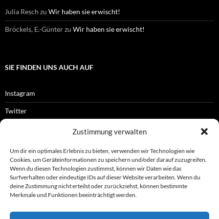
Julia Resch
zu
Wir haben sie erwischt!
Bröckels, E.-Günter
zu
Wir haben sie erwischt!
SIE FINDEN UNS AUCH AUF
Instagram
Twitter
Facebook
Zustimmung verwalten
RSS-Feed
Um dir ein optimales Erlebnis zu bieten, verwenden wir Technologien wie
Cookies, um Geräteinformationen zu speichern und/oder darauf zuzugreifen.
Wenn du diesen Technologien zustimmst, können wir Daten wie das
Surfverhalten oder eindeutige IDs auf dieser Website verarbeiten. Wenn du
OFFIZIELLES
deine Zustimmung nicht erteilst oder zurückziehst, können bestimmte
Merkmale und Funktionen beeinträchtigt werden.
Impressum