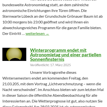
bundesweite Astronomietag statt, an dem zahlreiche
astronomische Einrichtungen ihre Türen öffnen. Die
Sternwarte Lübeck an der Grundschule Grönauer Baum ist ab
10:00 morgens bis 23:00 geöffnet und wird Ihnen ein
abwechslungsreiches Programm für die ganze Familie bieten.
Partielle Sonnenfinsternis am Tag der Astronomie
Der Eintritt …
weiterlesen
→
Winterprogramm endet mit
Astronomietag und einer partiellen
Sonnenfinsternis
Veröffentlicht: 17. März 2025
Unsere Vortragsreihe dieses
Wintersemesters endet am kommenden Freitag, den
21.03.205, mit dem Vortrag „Lichtverschmutzung – wenn die
Nacht verschwindet“. Im Anschluss bieten wir zum letzten Mal
in dieser Saison die öffentliche Abendbeobachtung für alle
Interessierten an. Die Wetterprognose ist gut, also nutzen Sie
diese Gelegenheit! Am 29.03.2025 ist als astronomisches