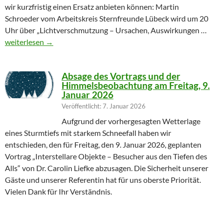
wir kurzfristig einen Ersatz anbieten können: Martin
Schroeder vom Arbeitskreis Sternfreunde Lübeck wird um 20
Uhr über „Lichtverschmutzung – Ursachen, Auswirkungen …
Geändertes Vortragsthema 06.03.2026
weiterlesen
→
Absage des Vortrags und der
Himmelsbeobachtung am Freitag, 9.
Januar 2026
Veröffentlicht: 7. Januar 2026
Aufgrund der vorhergesagten Wetterlage
eines Sturmtiefs mit starkem Schneefall haben wir
entschieden, den für Freitag, den 9. Januar 2026, geplanten
Vortrag „Interstellare Objekte – Besucher aus den Tiefen des
Alls“ von Dr. Carolin Liefke abzusagen. Die Sicherheit unserer
Gäste und unserer Referentin hat für uns oberste Priorität.
Vielen Dank für Ihr Verständnis.