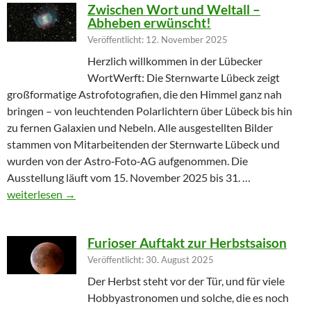
Zwischen Wort und Weltall –
Abheben erwünscht!
Veröffentlicht: 12. November 2025
Herzlich willkommen in der Lübecker
WortWerft: Die Sternwarte Lübeck zeigt
großformatige Astrofotografien, die den Himmel ganz nah
bringen – von leuchtenden Polarlichtern über Lübeck bis hin
zu fernen Galaxien und Nebeln. Alle ausgestellten Bilder
stammen von Mitarbeitenden der Sternwarte Lübeck und
wurden von der Astro‑Foto‑AG aufgenommen. Die
Ausstellung läuft vom 15. November 2025 bis 31. …
Zwischen Wort und Weltall – Abheben erwünscht!
weiterlesen
→
Furioser Auftakt zur Herbstsaison
Veröffentlicht: 30. August 2025
Der Herbst steht vor der Tür, und für viele
Hobbyastronomen und solche, die es noch