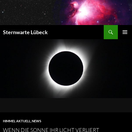
Zum
Inhalt
springen
Suchen
Sternwarte Lübeck
PRIMÄR
MENÜ
HIMMEL AKTUELL
,
NEWS
WENN DIE SONNE IHR LICHT VERLIERT