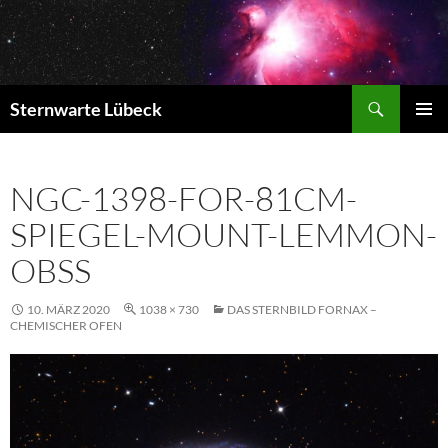
Zum
Inhalt
springen
Suchen
Sternwarte Lübeck
PRIMÄR
MENÜ
NGC-1398-FOR-81CM-
SPIEGEL-MOUNT-LEMMON-
OBSS
10. MÄRZ 2020
1038 × 730
DAS STERNBILD FORNAX –
CHEMISCHER OFEN