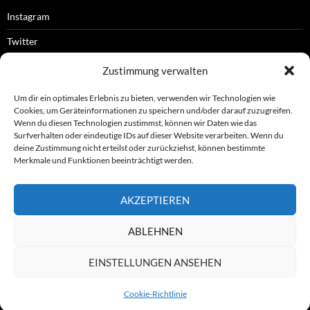
Instagram
Twitter
Facebook
Zustimmung verwalten
RSS-Feed
Um dir ein optimales Erlebnis zu bieten, verwenden wir Technologien wie
Cookies, um Geräteinformationen zu speichern und/oder darauf zuzugreifen.
Wenn du diesen Technologien zustimmst, können wir Daten wie das
Surfverhalten oder eindeutige IDs auf dieser Website verarbeiten. Wenn du
OFFIZIELLES
deine Zustimmung nicht erteilst oder zurückziehst, können bestimmte
Merkmale und Funktionen beeinträchtigt werden.
Impressum
AKZEPTIEREN
Datenschutz
ABLEHNEN
© ASL e.V.
EINSTELLUNGEN ANSEHEN
Cookie-Richtlinie
Stolz präsentiert von WordPress