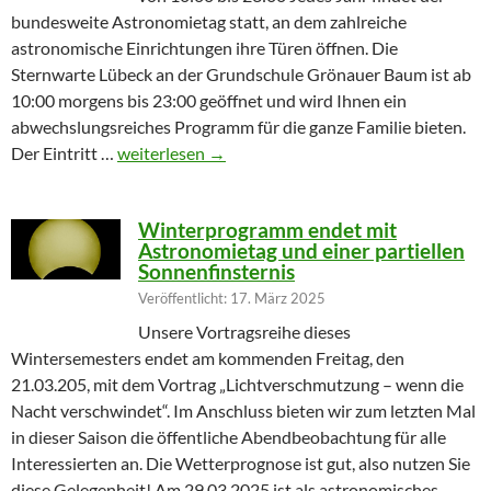
bundesweite Astronomietag statt, an dem zahlreiche
astronomische Einrichtungen ihre Türen öffnen. Die
Sternwarte Lübeck an der Grundschule Grönauer Baum ist ab
10:00 morgens bis 23:00 geöffnet und wird Ihnen ein
abwechslungsreiches Programm für die ganze Familie bieten.
Partielle Sonnenfinsternis am Tag der Astronomie
Der Eintritt …
weiterlesen
→
Winterprogramm endet mit
Astronomietag und einer partiellen
Sonnenfinsternis
Veröffentlicht: 17. März 2025
Unsere Vortragsreihe dieses
Wintersemesters endet am kommenden Freitag, den
21.03.205, mit dem Vortrag „Lichtverschmutzung – wenn die
Nacht verschwindet“. Im Anschluss bieten wir zum letzten Mal
in dieser Saison die öffentliche Abendbeobachtung für alle
Interessierten an. Die Wetterprognose ist gut, also nutzen Sie
diese Gelegenheit! Am 29.03.2025 ist als astronomisches