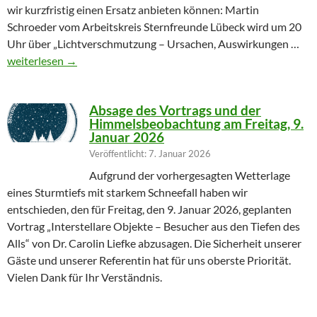
wir kurzfristig einen Ersatz anbieten können: Martin
Schroeder vom Arbeitskreis Sternfreunde Lübeck wird um 20
Uhr über „Lichtverschmutzung – Ursachen, Auswirkungen …
Geändertes Vortragsthema 06.03.2026
weiterlesen
→
Absage des Vortrags und der
Himmelsbeobachtung am Freitag, 9.
Januar 2026
Veröffentlicht: 7. Januar 2026
Aufgrund der vorhergesagten Wetterlage
eines Sturmtiefs mit starkem Schneefall haben wir
entschieden, den für Freitag, den 9. Januar 2026, geplanten
Vortrag „Interstellare Objekte – Besucher aus den Tiefen des
Alls“ von Dr. Carolin Liefke abzusagen. Die Sicherheit unserer
Gäste und unserer Referentin hat für uns oberste Priorität.
Vielen Dank für Ihr Verständnis.