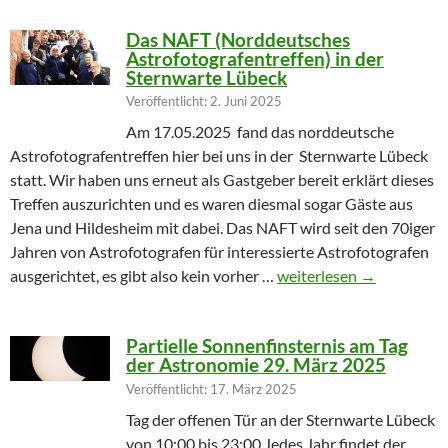
Das NAFT (Norddeutsches
Astrofotografentreffen) in der
Sternwarte Lübeck
Veröffentlicht: 2. Juni 2025
Am 17.05.2025 fand das norddeutsche
Astrofotografentreffen hier bei uns in der Sternwarte Lübeck
statt. Wir haben uns erneut als Gastgeber bereit erklärt dieses
Treffen auszurichten und es waren diesmal sogar Gäste aus
Jena und Hildesheim mit dabei. Das NAFT wird seit den 70iger
Jahren von Astrofotografen für interessierte Astrofotografen
Das NAFT (Norddeutsches
ausgerichtet, es gibt also kein vorher …
weiterlesen
→
Partielle Sonnenfinsternis am Tag
der Astronomie 29. März 2025
Veröffentlicht: 17. März 2025
Tag der offenen Tür an der Sternwarte Lübeck
von 10:00 bis 23:00 Jedes Jahr findet der