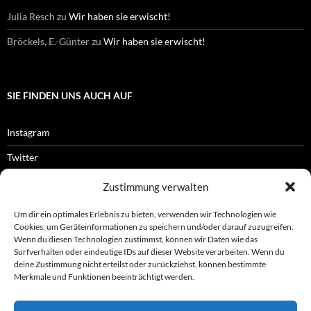
Julia Resch
zu
Wir haben sie erwischt!
Bröckels, E.-Günter
zu
Wir haben sie erwischt!
SIE FINDEN UNS AUCH AUF
Instagram
Twitter
Facebook
Zustimmung verwalten
RSS-Feed
Um dir ein optimales Erlebnis zu bieten, verwenden wir Technologien wie
Cookies, um Geräteinformationen zu speichern und/oder darauf zuzugreifen.
Wenn du diesen Technologien zustimmst, können wir Daten wie das
Surfverhalten oder eindeutige IDs auf dieser Website verarbeiten. Wenn du
OFFIZIELLES
deine Zustimmung nicht erteilst oder zurückziehst, können bestimmte
Merkmale und Funktionen beeinträchtigt werden.
Impressum