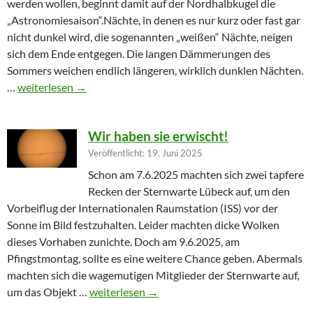
werden wollen, beginnt damit auf der Nordhalbkugel die
„Astronomiesaison“.Nächte, in denen es nur kurz oder fast gar
nicht dunkel wird, die sogenannten „weißen“ Nächte, neigen
sich dem Ende entgegen. Die langen Dämmerungen des
Sommers weichen endlich längeren, wirklich dunklen Nächten.
Furioser Auftakt zur Herbstsaison
…
weiterlesen
→
Wir haben sie erwischt!
Veröffentlicht: 19. Juni 2025
Schon am 7.6.2025 machten sich zwei tapfere
Recken der Sternwarte Lübeck auf, um den
Vorbeiflug der Internationalen Raumstation (ISS) vor der
Sonne im Bild festzuhalten. Leider machten dicke Wolken
dieses Vorhaben zunichte. Doch am 9.6.2025, am
Pfingstmontag, sollte es eine weitere Chance geben. Abermals
machten sich die wagemutigen Mitglieder der Sternwarte auf,
Wir haben sie erwischt!
um das Objekt …
weiterlesen
→