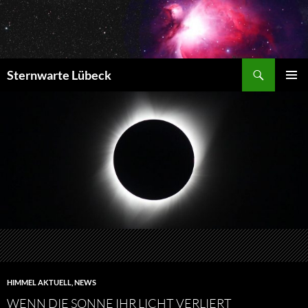
Zum
Inhalt
springen
Suchen
Sternwarte Lübeck
PRIMÄR
MENÜ
HIMMEL AKTUELL
,
NEWS
WENN DIE SONNE IHR LICHT VERLIERT