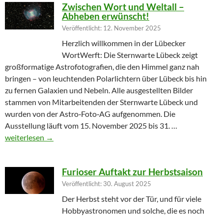
Zwischen Wort und Weltall –
Abheben erwünscht!
Veröffentlicht: 12. November 2025
Herzlich willkommen in der Lübecker
WortWerft: Die Sternwarte Lübeck zeigt
großformatige Astrofotografien, die den Himmel ganz nah
bringen – von leuchtenden Polarlichtern über Lübeck bis hin
zu fernen Galaxien und Nebeln. Alle ausgestellten Bilder
stammen von Mitarbeitenden der Sternwarte Lübeck und
wurden von der Astro‑Foto‑AG aufgenommen. Die
Ausstellung läuft vom 15. November 2025 bis 31. …
Zwischen Wort und Weltall – Abheben erwünscht!
weiterlesen
→
Furioser Auftakt zur Herbstsaison
Veröffentlicht: 30. August 2025
Der Herbst steht vor der Tür, und für viele
Hobbyastronomen und solche, die es noch