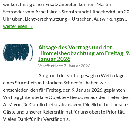
wir kurzfristig einen Ersatz anbieten können: Martin
Schroeder vom Arbeitskreis Sternfreunde Lübeck wird um 20
Uhr über „Lichtverschmutzung – Ursachen, Auswirkungen …
Geändertes Vortragsthema 06.03.2026
weiterlesen
→
Absage des Vortrags und der
Himmelsbeobachtung am Freitag, 9.
Januar 2026
Veröffentlicht: 7. Januar 2026
Aufgrund der vorhergesagten Wetterlage
eines Sturmtiefs mit starkem Schneefall haben wir
entschieden, den für Freitag, den 9. Januar 2026, geplanten
Vortrag „Interstellare Objekte – Besucher aus den Tiefen des
Alls“ von Dr. Carolin Liefke abzusagen. Die Sicherheit unserer
Gäste und unserer Referentin hat für uns oberste Priorität.
Vielen Dank für Ihr Verständnis.