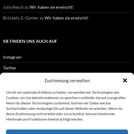
Julia Resch
zu
Wir haben sie erwischt!
Bröckels, E.-Günter
zu
Wir haben sie erwischt!
SIE FINDEN UNS AUCH AUF
Instagram
Twitter
Facebook
Zustimmung verwalten
RSS-Feed
Um dir ein optimales Erlebnis zu bieten, verwenden wir Technologien wie
Cookies, um Geräteinformationen zu speichern und/oder darauf zuzugreifen.
Wenn du diesen Technologien zustimmst, können wir Daten wie das
Surfverhalten oder eindeutige IDs auf dieser Website verarbeiten. Wenn du
OFFIZIELLES
deine Zustimmung nicht erteilst oder zurückziehst, können bestimmte
Merkmale und Funktionen beeinträchtigt werden.
Impressum