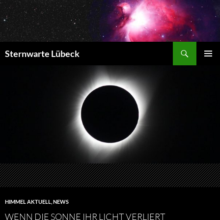
Zum
Inhalt
springen
Suchen
Sternwarte Lübeck
PRIMÄR
MENÜ
HIMMEL AKTUELL
,
NEWS
WENN DIE SONNE IHR LICHT VERLIERT