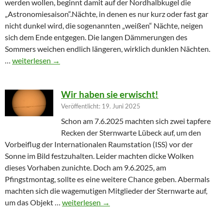
werden wollen, beginnt damit auf der Nordhalbkugel die
„Astronomiesaison“.Nächte, in denen es nur kurz oder fast gar
nicht dunkel wird, die sogenannten „weißen“ Nächte, neigen
sich dem Ende entgegen. Die langen Dämmerungen des
Sommers weichen endlich längeren, wirklich dunklen Nächten.
Furioser Auftakt zur Herbstsaison
…
weiterlesen
→
Wir haben sie erwischt!
Veröffentlicht: 19. Juni 2025
Schon am 7.6.2025 machten sich zwei tapfere
Recken der Sternwarte Lübeck auf, um den
Vorbeiflug der Internationalen Raumstation (ISS) vor der
Sonne im Bild festzuhalten. Leider machten dicke Wolken
dieses Vorhaben zunichte. Doch am 9.6.2025, am
Pfingstmontag, sollte es eine weitere Chance geben. Abermals
machten sich die wagemutigen Mitglieder der Sternwarte auf,
Wir haben sie erwischt!
um das Objekt …
weiterlesen
→