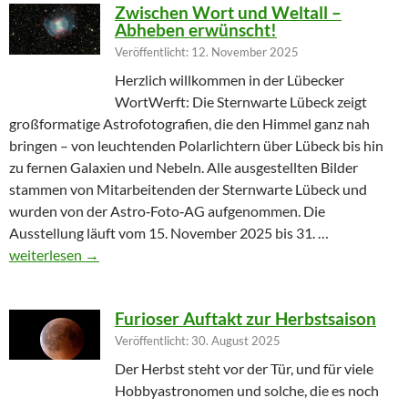
Zwischen Wort und Weltall –
Abheben erwünscht!
Veröffentlicht: 12. November 2025
Herzlich willkommen in der Lübecker
WortWerft: Die Sternwarte Lübeck zeigt
großformatige Astrofotografien, die den Himmel ganz nah
bringen – von leuchtenden Polarlichtern über Lübeck bis hin
zu fernen Galaxien und Nebeln. Alle ausgestellten Bilder
stammen von Mitarbeitenden der Sternwarte Lübeck und
wurden von der Astro‑Foto‑AG aufgenommen. Die
Ausstellung läuft vom 15. November 2025 bis 31. …
Zwischen Wort und Weltall – Abheben erwünscht!
weiterlesen
→
Furioser Auftakt zur Herbstsaison
Veröffentlicht: 30. August 2025
Der Herbst steht vor der Tür, und für viele
Hobbyastronomen und solche, die es noch