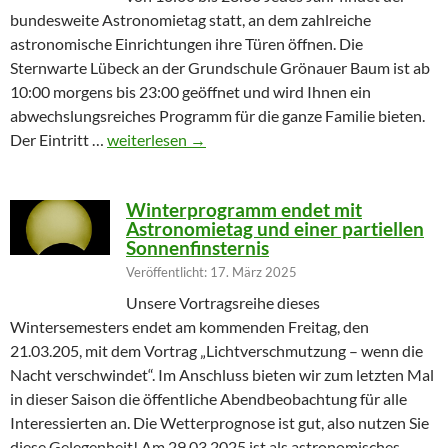
bundesweite Astronomietag statt, an dem zahlreiche
astronomische Einrichtungen ihre Türen öffnen. Die
Sternwarte Lübeck an der Grundschule Grönauer Baum ist ab
10:00 morgens bis 23:00 geöffnet und wird Ihnen ein
abwechslungsreiches Programm für die ganze Familie bieten.
Partielle Sonnenfinsternis am Tag der Astronomie
Der Eintritt …
weiterlesen
→
Winterprogramm endet mit
Astronomietag und einer partiellen
Sonnenfinsternis
Veröffentlicht: 17. März 2025
Unsere Vortragsreihe dieses
Wintersemesters endet am kommenden Freitag, den
21.03.205, mit dem Vortrag „Lichtverschmutzung – wenn die
Nacht verschwindet“. Im Anschluss bieten wir zum letzten Mal
in dieser Saison die öffentliche Abendbeobachtung für alle
Interessierten an. Die Wetterprognose ist gut, also nutzen Sie
diese Gelegenheit! Am 29.03.2025 ist als astronomisches