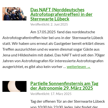
Das NAFT (Norddeutsches
Astrofotografentreffen) in der
Sternwarte Lübeck
Veröffentlicht: 2. Juni 2025
Am 17.05.2025 fand das norddeutsche
Astrofotografentreffen hier bei uns in der Sternwarte Lübeck
statt. Wir haben uns erneut als Gastgeber bereit erklärt dieses
Treffen auszurichten und es waren diesmal sogar Gäste aus
Jena und Hildesheim mit dabei. Das NAFT wird seit den 70iger
Jahren von Astrofotografen für interessierte Astrofotografen
Das NAFT (Norddeutsches
ausgerichtet, es gibt also kein vorher …
weiterlesen
→
Partielle Sonnenfinsternis am Tag
der Astronomie 29. März 2025
Veröffentlicht: 17. März 2025
Tag der offenen Tür an der Sternwarte Lübeck
von 10:00 bis 23:00 Jedes Jahr findet der