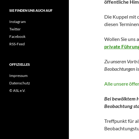
öffentliche Hi
SIE FINDEN UNS AUCH AUF
Die Kuppel mit 
Instagram
diesen Terminen 
Twitter
Facebook
Wollen Sie uns 
RSS-Feed
private Führun
Zu unseren Vortr
OFFIZIELLES
Beobachtungen
i
Impressum
Alle unsere öff
Datenschutz
© ASL e.V.
Bei bewölktem H
Beobachtung stat
Treffpunkt für a
Beobachtungstu