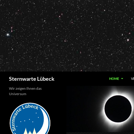
Zum
Inhalt
springen
Suchen
Sternwarte Lübeck
HOME
V
Wir zeigen Ihnen das
Universum