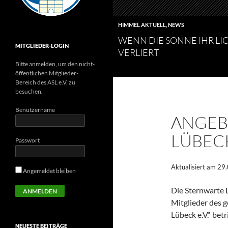
HIMMEL AKTUELL
,
NEWS
WENN DIE SONNE IHR LI
MITGLIEDER-LOGIN
VERLIERT
Bitte anmelden, um den nicht-
öffentlichen Mitglieder-
Bereich des ASL e.V. zu
besuchen.
Benutzername
ANGEB
LÜBEC
Passwort
Aktualisiert am 29
Angemeldet bleiben
Die Sternwarte 
Mitglieder des 
Lübeck e.V.“ betr
NEUESTE BEITRÄGE