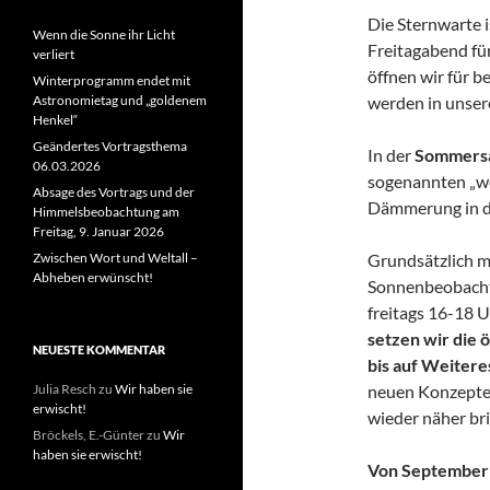
Die Sternwarte i
Wenn die Sonne ihr Licht
Freitagabend fü
verliert
öffnen wir für 
Winterprogramm endet mit
werden in unse
Astronomietag und „goldenem
Henkel“
Geändertes Vortragsthema
In der
Sommers
06.03.2026
sogenannten „we
Absage des Vortrags und der
Dämmerung in d
Himmelsbeobachtung am
Freitag, 9. Januar 2026
Grundsätzlich m
Zwischen Wort und Weltall –
Abheben erwünscht!
Sonnenbeobacht
freitags 16-18 U
setzen wir die
NEUESTE KOMMENTAR
bis auf Weitere
neuen Konzeptes
Julia Resch
zu
Wir haben sie
erwischt!
wieder näher br
Bröckels, E.-Günter
zu
Wir
haben sie erwischt!
Von September b