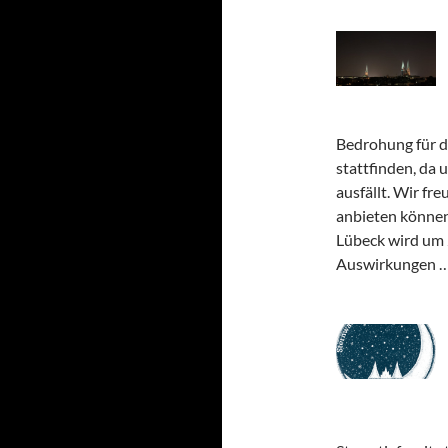
Bedrohung für d
stattfinden, da
ausfällt. Wir fre
anbieten können
Lübeck wird um 
Auswirkungen 