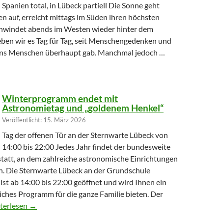
Spanien total, in Lübeck partiell Die Sonne geht
n auf, erreicht mittags im Süden ihren höchsten
hwindet abends im Westen wieder hinter dem
eben wir es Tag für Tag, seit Menschengedenken und
uns Menschen überhaupt gab. Manchmal jedoch …
hr Licht verliert
Winterprogramm endet mit
Astronomietag und „goldenem Henkel“
Veröffentlicht: 15. März 2026
Tag der offenen Tür an der Sternwarte Lübeck von
14:00 bis 22:00 Jedes Jahr findet der bundesweite
tatt, an dem zahlreiche astronomische Einrichtungen
en. Die Sternwarte Lübeck an der Grundschule
st ab 14:00 bis 22:00 geöffnet und wird Ihnen ein
ches Programm für die ganze Familie bieten. Der
terprogramm endet mit Astronomietag und „goldenem Henkel“
terlesen
→