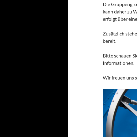
Die Gruppengröß
kann daher zu W
erfolgt über eine
Zusätzlich steh
bereit.
Bitte schauen Si
Informationen.
Wir freuen uns s