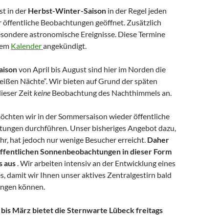
st in der
Herbst-Winter-Saison
in der Regel jeden
r öffentliche Beobachtungen geöffnet. Zusätzlich
besondere astronomische Ereignisse. Diese Termine
rem
Kalender
angekündigt.
aison
von April bis August sind hier im Norden die
ißen Nächte“. Wir bieten auf Grund der späten
ieser Zeit
keine
Beobachtung des Nachthimmels an.
öchten wir in der Sommersaison wieder öffentliche
ungen durchführen. Unser bisheriges Angebot dazu,
hr, hat jedoch nur wenige Besucher erreicht.
Daher
 öffentlichen Sonnenbeobachtungen in dieser Form
s aus
. Wir arbeiten intensiv an der Entwicklung eines
, damit wir Ihnen unser aktives Zentralgestirn bald
ingen können.
is März bietet die Sternwarte Lübeck freitags