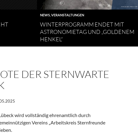
NEWS
,
VERANSTALTUNGEN
CHT
WINTERPROGRAMM ENDET MIT
ASTRONOMIETAG UND „GOLDENEM
HENKEL“
OTE DER STERNWARTE
K
.05.2025
Lübeck wird vollständig ehrenamtlich durch
gemeinnützigen Vereins „Arbeitskreis Sternfreunde
ieben.