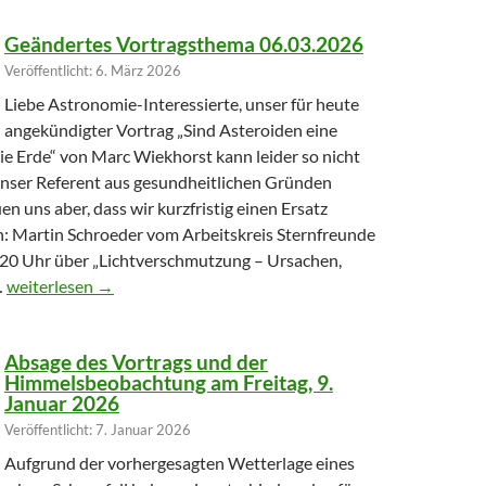
Geändertes Vortragsthema 06.03.2026
Veröffentlicht: 6. März 2026
Liebe Astronomie-Interessierte, unser für heute
angekündigter Vortrag „Sind Asteroiden eine
ie Erde“ von Marc Wiekhorst kann leider so nicht
 unser Referent aus gesundheitlichen Gründen
uen uns aber, dass wir kurzfristig einen Ersatz
: Martin Schroeder vom Arbeitskreis Sternfreunde
20 Uhr über „Lichtverschmutzung – Ursachen,
Geändertes Vortragsthema 06.03.2026
…
weiterlesen
→
Absage des Vortrags und der
Himmelsbeobachtung am Freitag, 9.
Januar 2026
Veröffentlicht: 7. Januar 2026
Aufgrund der vorhergesagten Wetterlage eines