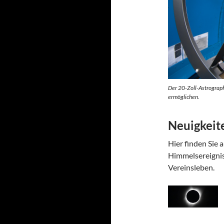
Der 20-Zoll-Astrograph 
ermöglichen.
Neuigkeit
Hier finden Sie 
Himmelsereignis
Vereinsleben.