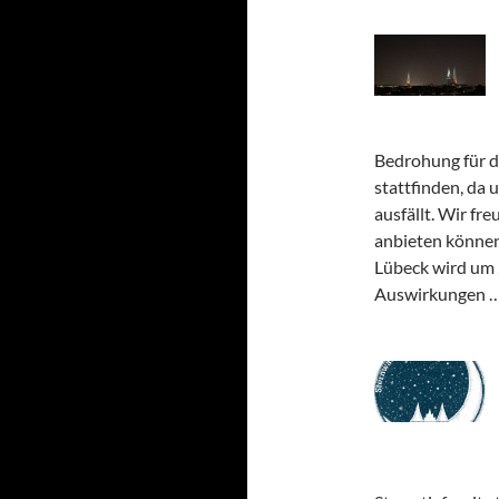
Bedrohung für d
stattfinden, da
ausfällt. Wir fre
anbieten können
Lübeck wird um 
Auswirkungen 