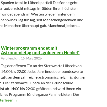
Spanien total, in Lübeck partiell Die Sonne geht
n auf, erreicht mittags im Süden ihren höchsten
hwindet abends im Westen wieder hinter dem
eben wir es Tag für Tag, seit Menschengedenken und
uns Menschen überhaupt gab. Manchmal jedoch …
hr Licht verliert
Winterprogramm endet mit
Astronomietag und „goldenem Henkel“
Veröffentlicht: 15. März 2026
Tag der offenen Tür an der Sternwarte Lübeck von
14:00 bis 22:00 Jedes Jahr findet der bundesweite
tatt, an dem zahlreiche astronomische Einrichtungen
en. Die Sternwarte Lübeck an der Grundschule
st ab 14:00 bis 22:00 geöffnet und wird Ihnen ein
ches Programm für die ganze Familie bieten. Der
terprogramm endet mit Astronomietag und „goldenem Henkel“
terlesen
→