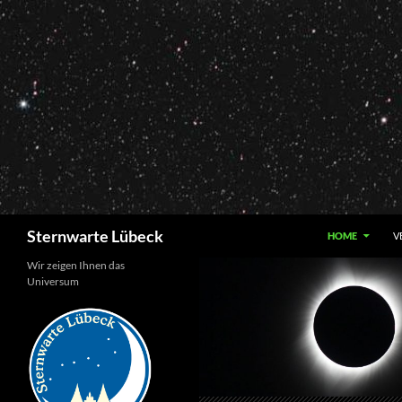
Zum
Inhalt
springen
Suchen
Sternwarte Lübeck
HOME
V
Wir zeigen Ihnen das
Universum