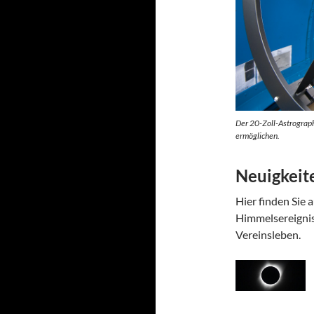
Der 20-Zoll-Astrograph 
ermöglichen.
Neuigkeit
Hier finden Sie 
Himmelsereignis
Vereinsleben.