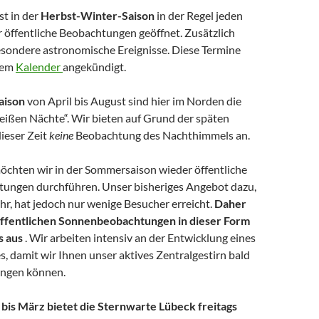
st in der
Herbst-Winter-Saison
in der Regel jeden
r öffentliche Beobachtungen geöffnet. Zusätzlich
besondere astronomische Ereignisse. Diese Termine
rem
Kalender
angekündigt.
aison
von April bis August sind hier im Norden die
ißen Nächte“. Wir bieten auf Grund der späten
ieser Zeit
keine
Beobachtung des Nachthimmels an.
öchten wir in der Sommersaison wieder öffentliche
ungen durchführen. Unser bisheriges Angebot dazu,
hr, hat jedoch nur wenige Besucher erreicht.
Daher
 öffentlichen Sonnenbeobachtungen in dieser Form
s aus
. Wir arbeiten intensiv an der Entwicklung eines
, damit wir Ihnen unser aktives Zentralgestirn bald
ingen können.
is März bietet die Sternwarte Lübeck freitags