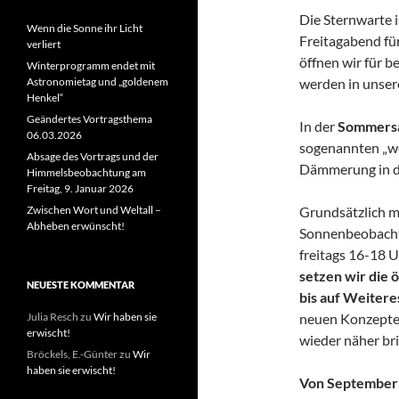
Die Sternwarte i
Wenn die Sonne ihr Licht
Freitagabend fü
verliert
öffnen wir für 
Winterprogramm endet mit
werden in unse
Astronomietag und „goldenem
Henkel“
Geändertes Vortragsthema
In der
Sommers
06.03.2026
sogenannten „we
Absage des Vortrags und der
Dämmerung in d
Himmelsbeobachtung am
Freitag, 9. Januar 2026
Grundsätzlich m
Zwischen Wort und Weltall –
Abheben erwünscht!
Sonnenbeobacht
freitags 16-18 U
setzen wir die
NEUESTE KOMMENTAR
bis auf Weitere
neuen Konzeptes
Julia Resch
zu
Wir haben sie
erwischt!
wieder näher br
Bröckels, E.-Günter
zu
Wir
haben sie erwischt!
Von September b