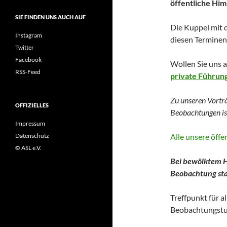
öffentliche Hi
SIE FINDEN UNS AUCH AUF
Die Kuppel mit 
Instagram
diesen Terminen 
Twitter
Facebook
Wollen Sie uns 
RSS-Feed
private Führun
Zu unseren Vortr
OFFIZIELLES
Beobachtungen
i
Impressum
Alle unsere öff
Datenschutz
© ASL e.V.
Bei bewölktem H
Beobachtung stat
Treffpunkt für a
Beobachtungstu