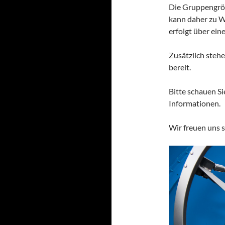
Die Gruppengröß
kann daher zu W
erfolgt über eine
Zusätzlich steh
bereit.
Bitte schauen Si
Informationen.
Wir freuen uns s