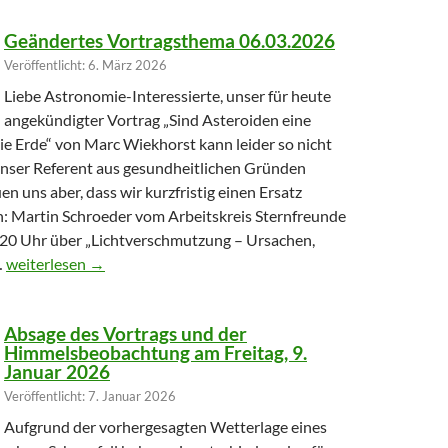
Geändertes Vortragsthema 06.03.2026
Veröffentlicht: 6. März 2026
Liebe Astronomie-Interessierte, unser für heute
angekündigter Vortrag „Sind Asteroiden eine
ie Erde“ von Marc Wiekhorst kann leider so nicht
 unser Referent aus gesundheitlichen Gründen
uen uns aber, dass wir kurzfristig einen Ersatz
: Martin Schroeder vom Arbeitskreis Sternfreunde
20 Uhr über „Lichtverschmutzung – Ursachen,
Geändertes Vortragsthema 06.03.2026
…
weiterlesen
→
Absage des Vortrags und der
Himmelsbeobachtung am Freitag, 9.
Januar 2026
Veröffentlicht: 7. Januar 2026
Aufgrund der vorhergesagten Wetterlage eines