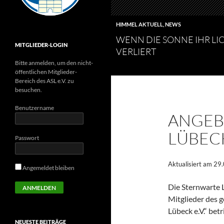
HIMMEL AKTUELL
,
NEWS
WENN DIE SONNE IHR LI
MITGLIEDER-LOGIN
VERLIERT
Bitte anmelden, um den nicht-
öffentlichen Mitglieder-
Bereich des ASL e.V. zu
besuchen.
Benutzername
ANGEB
LÜBEC
Passwort
Aktualisiert am 29
Angemeldet bleiben
Die Sternwarte 
Mitglieder des 
Lübeck e.V.“ betr
NEUESTE BEITRÄGE