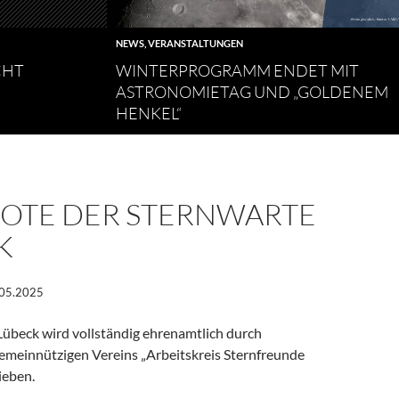
NEWS
,
VERANSTALTUNGEN
CHT
WINTERPROGRAMM ENDET MIT
ASTRONOMIETAG UND „GOLDENEM
HENKEL“
OTE DER STERNWARTE
K
.05.2025
Lübeck wird vollständig ehrenamtlich durch
gemeinnützigen Vereins „Arbeitskreis Sternfreunde
ieben.