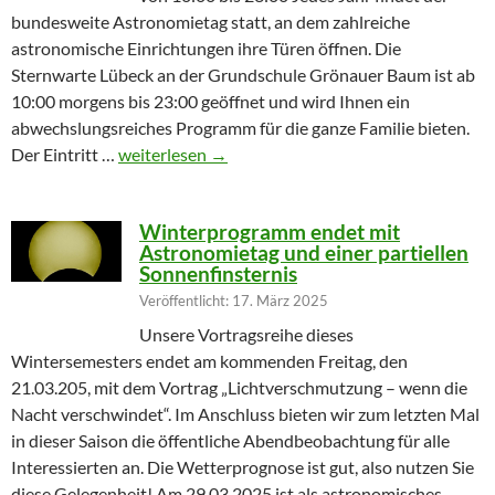
bundesweite Astronomietag statt, an dem zahlreiche
astronomische Einrichtungen ihre Türen öffnen. Die
Sternwarte Lübeck an der Grundschule Grönauer Baum ist ab
10:00 morgens bis 23:00 geöffnet und wird Ihnen ein
abwechslungsreiches Programm für die ganze Familie bieten.
Partielle Sonnenfinsternis am Tag der Astronomie
Der Eintritt …
weiterlesen
→
Winterprogramm endet mit
Astronomietag und einer partiellen
Sonnenfinsternis
Veröffentlicht: 17. März 2025
Unsere Vortragsreihe dieses
Wintersemesters endet am kommenden Freitag, den
21.03.205, mit dem Vortrag „Lichtverschmutzung – wenn die
Nacht verschwindet“. Im Anschluss bieten wir zum letzten Mal
in dieser Saison die öffentliche Abendbeobachtung für alle
Interessierten an. Die Wetterprognose ist gut, also nutzen Sie
diese Gelegenheit! Am 29.03.2025 ist als astronomisches