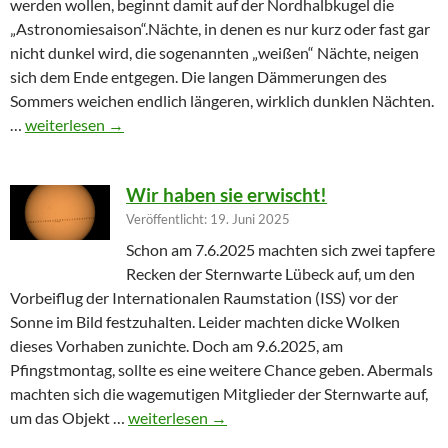
werden wollen, beginnt damit auf der Nordhalbkugel die
„Astronomiesaison“.Nächte, in denen es nur kurz oder fast gar
nicht dunkel wird, die sogenannten „weißen“ Nächte, neigen
sich dem Ende entgegen. Die langen Dämmerungen des
Sommers weichen endlich längeren, wirklich dunklen Nächten.
Furioser Auftakt zur Herbstsaison
…
weiterlesen
→
Wir haben sie erwischt!
Veröffentlicht: 19. Juni 2025
Schon am 7.6.2025 machten sich zwei tapfere
Recken der Sternwarte Lübeck auf, um den
Vorbeiflug der Internationalen Raumstation (ISS) vor der
Sonne im Bild festzuhalten. Leider machten dicke Wolken
dieses Vorhaben zunichte. Doch am 9.6.2025, am
Pfingstmontag, sollte es eine weitere Chance geben. Abermals
machten sich die wagemutigen Mitglieder der Sternwarte auf,
Wir haben sie erwischt!
um das Objekt …
weiterlesen
→