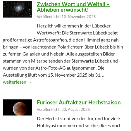
Zwischen Wort und Weltall –
Abheben erwünscht!
Veröffentlicht: 12. November 2025
Herzlich willkommen in der Lübecker
WortWerft: Die Sternwarte Lübeck zeigt
großformatige Astrofotografien, die den Himmel ganz nah
bringen – von leuchtenden Polarlichtern über Lübeck bis hin
zu fernen Galaxien und Nebeln. Alle ausgestellten Bilder
stammen von Mitarbeitenden der Sternwarte Lübeck und
wurden von der Astro‑Foto‑AG aufgenommen. Die
Ausstellung läuft vom 15. November 2025 bis 31. …
Zwischen Wort und Weltall – Abheben erwünscht!
weiterlesen
→
Furioser Auftakt zur Herbstsaison
Veröffentlicht: 30. August 2025
Der Herbst steht vor der Tür, und für viele
Hobbyastronomen und solche, die es noch