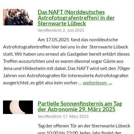
Das NAFT (Norddeutsches
Astrofotografentreffen) in der
Sternwarte Lübeck
Veröffentlicht: 2. Juni 2025
Am 17.05.2025 fand das norddeutsche
Astrofotografentreffen hier bei uns in der Sternwarte Lübeck
statt. Wir haben uns erneut als Gastgeber bereit erklärt dieses
Treffen auszurichten und es waren diesmal sogar Gäste aus
Jena und Hildesheim mit dabei. Das NAFT wird seit den 70iger
Jahren von Astrofotografen für interessierte Astrofotografen
Das NAFT (Norddeutsches
ausgerichtet, es gibt also kein vorher …
weiterlesen
→
Partielle Sonnenfinsternis am Tag
der Astronomie 29. März 2025
Veröffentlicht: 17. März 2025
Tag der offenen Tür an der Sternwarte Lübeck
von 10:00 bis 23:00 Jedes Jahr findet der