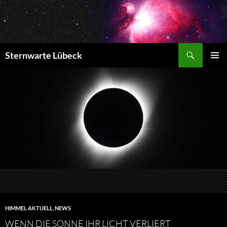
Zum
Inhalt
springen
Suchen
Sternwarte Lübeck
PRIMÄR
MENÜ
HIMMEL AKTUELL
,
NEWS
WENN DIE SONNE IHR LICHT VERLIERT