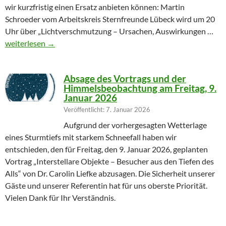
wir kurzfristig einen Ersatz anbieten können: Martin
Schroeder vom Arbeitskreis Sternfreunde Lübeck wird um 20
Uhr über „Lichtverschmutzung – Ursachen, Auswirkungen …
Geändertes Vortragsthema 06.03.2026
weiterlesen
→
Absage des Vortrags und der
Himmelsbeobachtung am Freitag, 9.
Januar 2026
Veröffentlicht: 7. Januar 2026
Aufgrund der vorhergesagten Wetterlage
eines Sturmtiefs mit starkem Schneefall haben wir
entschieden, den für Freitag, den 9. Januar 2026, geplanten
Vortrag „Interstellare Objekte – Besucher aus den Tiefen des
Alls“ von Dr. Carolin Liefke abzusagen. Die Sicherheit unserer
Gäste und unserer Referentin hat für uns oberste Priorität.
Vielen Dank für Ihr Verständnis.