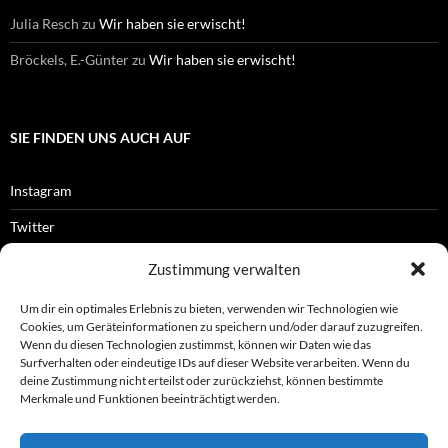
Julia Resch
zu
Wir haben sie erwischt!
Bröckels, E.-Günter
zu
Wir haben sie erwischt!
SIE FINDEN UNS AUCH AUF
Instagram
Twitter
Facebook
Zustimmung verwalten
RSS-Feed
Um dir ein optimales Erlebnis zu bieten, verwenden wir Technologien wie
Cookies, um Geräteinformationen zu speichern und/oder darauf zuzugreifen.
Wenn du diesen Technologien zustimmst, können wir Daten wie das
Surfverhalten oder eindeutige IDs auf dieser Website verarbeiten. Wenn du
OFFIZIELLES
deine Zustimmung nicht erteilst oder zurückziehst, können bestimmte
Merkmale und Funktionen beeinträchtigt werden.
Impressum