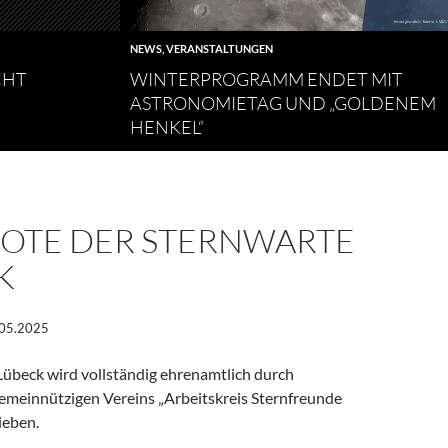
NEWS
,
VERANSTALTUNGEN
CHT
WINTERPROGRAMM ENDET MIT
ASTRONOMIETAG UND „GOLDENEM
HENKEL“
OTE DER STERNWARTE
K
.05.2025
Lübeck wird vollständig ehrenamtlich durch
gemeinnützigen Vereins „Arbeitskreis Sternfreunde
ieben.