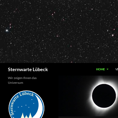
Zum
Inhalt
springen
Suchen
Sternwarte Lübeck
HOME
V
Wir zeigen Ihnen das
Universum