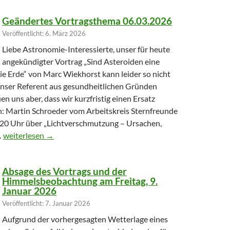
Geändertes Vortragsthema 06.03.2026
Veröffentlicht: 6. März 2026
Liebe Astronomie-Interessierte, unser für heute
angekündigter Vortrag „Sind Asteroiden eine
ie Erde“ von Marc Wiekhorst kann leider so nicht
 unser Referent aus gesundheitlichen Gründen
uen uns aber, dass wir kurzfristig einen Ersatz
: Martin Schroeder vom Arbeitskreis Sternfreunde
20 Uhr über „Lichtverschmutzung – Ursachen,
Geändertes Vortragsthema 06.03.2026
…
weiterlesen
→
Absage des Vortrags und der
Himmelsbeobachtung am Freitag, 9.
Januar 2026
Veröffentlicht: 7. Januar 2026
Aufgrund der vorhergesagten Wetterlage eines