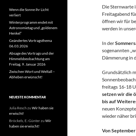
Die Sternwarte i
Wenn die Sonne ihr Licht
Freitagabend fü
verliert
öffnen wir für 
Winterprogramm endet mit
werden in unse
Astronomietag und „goldenem
Henkel“
Geändertes Vortragsthema
In der
Sommers
06.03.2026
sogenannten „we
Absage des Vortrags und der
Dämmerung in d
Himmelsbeobachtung am
Freitag, 9. Januar 2026
Grundsätzlich m
Zwischen Wort und Weltall –
Abheben erwünscht!
Sonnenbeobacht
freitags 16-18 U
setzen wir die
NEUESTE KOMMENTAR
bis auf Weitere
neuen Konzeptes
Julia Resch
zu
Wir haben sie
erwischt!
wieder näher br
Bröckels, E.-Günter
zu
Wir
haben sie erwischt!
Von September b