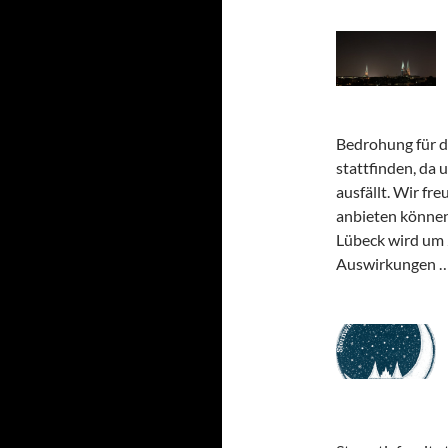
Bedrohung für d
stattfinden, da
ausfällt. Wir fre
anbieten können
Lübeck wird um 
Auswirkungen 