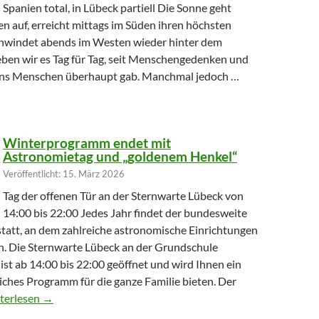
Spanien total, in Lübeck partiell Die Sonne geht
n auf, erreicht mittags im Süden ihren höchsten
hwindet abends im Westen wieder hinter dem
eben wir es Tag für Tag, seit Menschengedenken und
uns Menschen überhaupt gab. Manchmal jedoch …
hr Licht verliert
Winterprogramm endet mit
Astronomietag und „goldenem Henkel“
Veröffentlicht: 15. März 2026
Tag der offenen Tür an der Sternwarte Lübeck von
14:00 bis 22:00 Jedes Jahr findet der bundesweite
tatt, an dem zahlreiche astronomische Einrichtungen
en. Die Sternwarte Lübeck an der Grundschule
st ab 14:00 bis 22:00 geöffnet und wird Ihnen ein
ches Programm für die ganze Familie bieten. Der
terprogramm endet mit Astronomietag und „goldenem Henkel“
terlesen
→