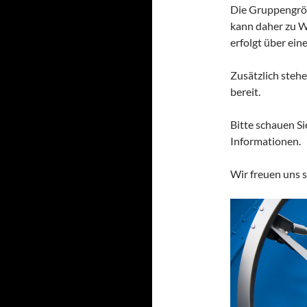
Die Gruppengröß
kann daher zu W
erfolgt über eine
Zusätzlich steh
bereit.
Bitte schauen Si
Informationen.
Wir freuen uns s