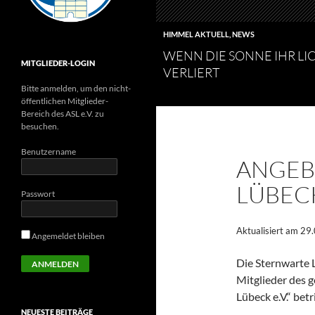
HIMMEL AKTUELL
,
NEWS
WENN DIE SONNE IHR LI
MITGLIEDER-LOGIN
VERLIERT
Bitte anmelden, um den nicht-
öffentlichen Mitglieder-
Bereich des ASL e.V. zu
besuchen.
Benutzername
ANGEB
LÜBEC
Passwort
Aktualisiert am 29
Angemeldet bleiben
Die Sternwarte 
Mitglieder des 
Lübeck e.V.“ betr
NEUESTE BEITRÄGE