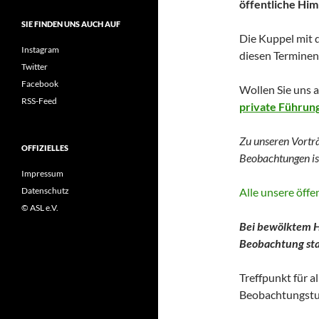
öffentliche Hi
SIE FINDEN UNS AUCH AUF
Die Kuppel mit 
Instagram
diesen Terminen 
Twitter
Facebook
Wollen Sie uns 
RSS-Feed
private Führun
Zu unseren Vortr
OFFIZIELLES
Beobachtungen
i
Impressum
Alle unsere öff
Datenschutz
© ASL e.V.
Bei bewölktem H
Beobachtung stat
Treffpunkt für a
Beobachtungstu