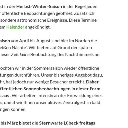
st in der
Herbst-Winter-Saison
in der Regel jeden
r öffentliche Beobachtungen geöffnet. Zusätzlich
besondere astronomische Ereignisse. Diese Termine
rem
Kalender
angekündigt.
aison
von April bis August sind hier im Norden die
ißen Nächte“. Wir bieten auf Grund der späten
ieser Zeit
keine
Beobachtung des Nachthimmels an.
öchten wir in der Sommersaison wieder öffentliche
ungen durchführen. Unser bisheriges Angebot dazu,
hr, hat jedoch nur wenige Besucher erreicht.
Daher
 öffentlichen Sonnenbeobachtungen in dieser Form
s aus
. Wir arbeiten intensiv an der Entwicklung eines
, damit wir Ihnen unser aktives Zentralgestirn bald
ingen können.
is März bietet die Sternwarte Lübeck freitags