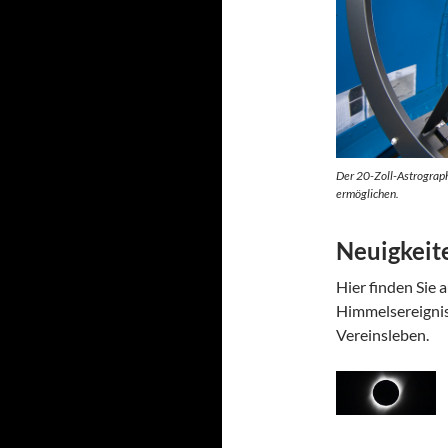
Der 20-Zoll-Astrograph 
ermöglichen.
Neuigkeit
Hier finden Sie 
Himmelsereignis
Vereinsleben.