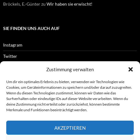
Bröckels, E.-Günter
zu
Wir haben sie erwischt!
SIE FINDEN UNS AUCH AUF
Instagram
Twitter
Facebook
Zustimmung verwalten
RSS-Feed
Um dir ein optimales Erlebnis zu bieten, verwenden wir Technologien wie
Cookies, um Geräteinformationen zu speichern und/oder darauf zuzugreifen.
Wenn du diesen Technologien zustimmst, können wir Daten wie das
Surfverhalten oder eindeutige IDs auf dieser Website verarbeiten. Wenn du
OFFIZIELLES
deine Zustimmung nicht erteilst oder zurückziehst, können bestimmte
Merkmale und Funktionen beeinträchtigt werden.
Impressum
AKZEPTIEREN
Datenschutz