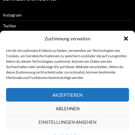
Instagram
Twitter
Facebook
Zustimmung verwalten
RSS-Feed
Um dir ein optimales Erlebnis zu bieten, verwenden wir Technologien wie
Cookies, um Geräteinformationen zu speichern und/oder darauf zuzugreifen.
Wenn du diesen Technologien zustimmst, können wir Daten wie das
Surfverhalten oder eindeutige IDs auf dieser Website verarbeiten. Wenn du
OFFIZIELLES
deine Zustimmung nicht erteilst oder zurückziehst, können bestimmte
Merkmale und Funktionen beeinträchtigt werden.
Impressum
AKZEPTIEREN
Datenschutz
ABLEHNEN
© ASL e.V.
EINSTELLUNGEN ANSEHEN