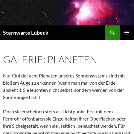
Zum
Inhalt
springen
Suchen
Sternwarte Lübeck
PRIMÄR
MENÜ
GALERIE: PLANETEN
Nur fünf der acht Planeten unseres Sonnensystems sind mit
bloßem Auge zu erkennen (wenn man mal von der Erde
absieht!). Sie leuchten nicht selbst, sondern werden von der
Sonne angestrahlt.
Doch sie erscheinen stets als Lichtpunkt. Erst mit dem
Fernrohr offenbaren sie Einzelheiten ihrer Oberflächen oder
ihre Sichelgestalt, wenn sie „seitlich“ beleuchtet werden. Für
die Fotografie benötigt man eine hochwertige Ausrüstung und