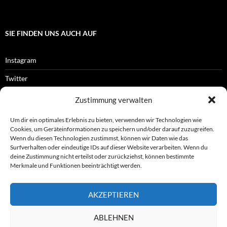
SIE FINDEN UNS AUCH AUF
Instagram
Twitter
Facebook
Zustimmung verwalten
RSS-Feed
Um dir ein optimales Erlebnis zu bieten, verwenden wir Technologien wie
Cookies, um Geräteinformationen zu speichern und/oder darauf zuzugreifen.
Wenn du diesen Technologien zustimmst, können wir Daten wie das
Surfverhalten oder eindeutige IDs auf dieser Website verarbeiten. Wenn du
OFFIZIELLES
deine Zustimmung nicht erteilst oder zurückziehst, können bestimmte
Merkmale und Funktionen beeinträchtigt werden.
Impressum
AKZEPTIEREN
Datenschutz
ABLEHNEN
© ASL e.V.