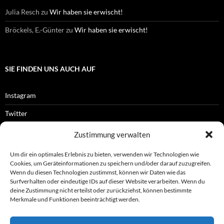
Julia Resch
zu
Wir haben sie erwischt!
Bröckels, E.-Günter
zu
Wir haben sie erwischt!
SIE FINDEN UNS AUCH AUF
Instagram
Twitter
Facebook
Zustimmung verwalten
RSS-Feed
Um dir ein optimales Erlebnis zu bieten, verwenden wir Technologien wie
Cookies, um Geräteinformationen zu speichern und/oder darauf zuzugreifen.
Wenn du diesen Technologien zustimmst, können wir Daten wie das
Surfverhalten oder eindeutige IDs auf dieser Website verarbeiten. Wenn du
OFFIZIELLES
deine Zustimmung nicht erteilst oder zurückziehst, können bestimmte
Merkmale und Funktionen beeinträchtigt werden.
Impressum