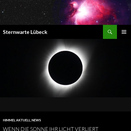
Zum
Inhalt
springen
Suchen
Sternwarte Lübeck
PRIMÄR
MENÜ
HIMMEL AKTUELL
,
NEWS
WENN DIE SONNE IHR LICHT VERLIERT