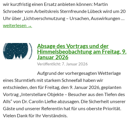
wir kurzfristig einen Ersatz anbieten können: Martin
Schroeder vom Arbeitskreis Sternfreunde Lübeck wird um 20
Uhr über „Lichtverschmutzung – Ursachen, Auswirkungen …
Geändertes Vortragsthema 06.03.2026
weiterlesen
→
Absage des Vortrags und der
Himmelsbeobachtung am Freitag, 9.
Januar 2026
Veröffentlicht: 7. Januar 2026
Aufgrund der vorhergesagten Wetterlage
eines Sturmtiefs mit starkem Schneefall haben wir
entschieden, den für Freitag, den 9. Januar 2026, geplanten
Vortrag „Interstellare Objekte – Besucher aus den Tiefen des
Alls“ von Dr. Carolin Liefke abzusagen. Die Sicherheit unserer
Gäste und unserer Referentin hat für uns oberste Priorität.
Vielen Dank für Ihr Verständnis.