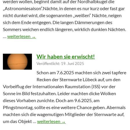
werden wollen, beginnt damit auf der Nordhalbkugel die
„Astronomiesaison“.Nächte, in denen es nur kurz oder fast gar
nicht dunkel wird, die sogenannten „weißen“ Nächte, neigen
sich dem Ende entgegen. Die langen Dämmerungen des
Sommers weichen endlich längeren, wirklich dunklen Nächten.
Furioser Auftakt zur Herbstsaison
…
weiterlesen
→
Wir haben sie erwischt!
Veröffentlicht: 19. Juni 2025
Schon am 7.6.2025 machten sich zwei tapfere
Recken der Sternwarte Lübeck auf, um den
Vorbeiflug der Internationalen Raumstation (ISS) vor der
Sonne im Bild festzuhalten. Leider machten dicke Wolken
dieses Vorhaben zunichte. Doch am 9.6.2025, am
Pfingstmontag, sollte es eine weitere Chance geben. Abermals
machten sich die wagemutigen Mitglieder der Sternwarte auf,
Wir haben sie erwischt!
um das Objekt …
weiterlesen
→