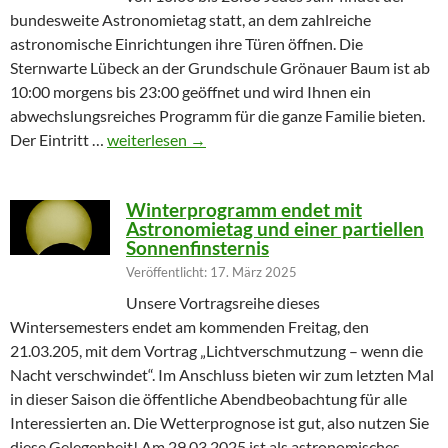
bundesweite Astronomietag statt, an dem zahlreiche
astronomische Einrichtungen ihre Türen öffnen. Die
Sternwarte Lübeck an der Grundschule Grönauer Baum ist ab
10:00 morgens bis 23:00 geöffnet und wird Ihnen ein
abwechslungsreiches Programm für die ganze Familie bieten.
Partielle Sonnenfinsternis am Tag der Astronomie
Der Eintritt …
weiterlesen
→
Winterprogramm endet mit
Astronomietag und einer partiellen
Sonnenfinsternis
Veröffentlicht: 17. März 2025
Unsere Vortragsreihe dieses
Wintersemesters endet am kommenden Freitag, den
21.03.205, mit dem Vortrag „Lichtverschmutzung – wenn die
Nacht verschwindet“. Im Anschluss bieten wir zum letzten Mal
in dieser Saison die öffentliche Abendbeobachtung für alle
Interessierten an. Die Wetterprognose ist gut, also nutzen Sie
diese Gelegenheit! Am 29.03.2025 ist als astronomisches