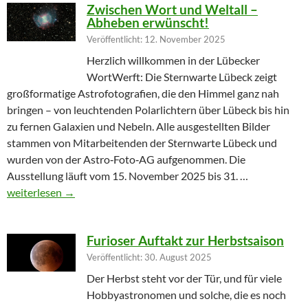
Zwischen Wort und Weltall –
Abheben erwünscht!
Veröffentlicht: 12. November 2025
Herzlich willkommen in der Lübecker
WortWerft: Die Sternwarte Lübeck zeigt
großformatige Astrofotografien, die den Himmel ganz nah
bringen – von leuchtenden Polarlichtern über Lübeck bis hin
zu fernen Galaxien und Nebeln. Alle ausgestellten Bilder
stammen von Mitarbeitenden der Sternwarte Lübeck und
wurden von der Astro‑Foto‑AG aufgenommen. Die
Ausstellung läuft vom 15. November 2025 bis 31. …
Zwischen Wort und Weltall – Abheben erwünscht!
weiterlesen
→
Furioser Auftakt zur Herbstsaison
Veröffentlicht: 30. August 2025
Der Herbst steht vor der Tür, und für viele
Hobbyastronomen und solche, die es noch