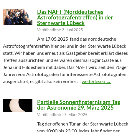
Das NAFT (Norddeutsches
Astrofotografentreffen) in der
Sternwarte Lübeck
Veröffentlicht: 2. Juni 2025
Am 17.05.2025 fand das norddeutsche
Astrofotografentreffen hier bei uns in der Sternwarte Lübeck
statt. Wir haben uns erneut als Gastgeber bereit erklärt dieses
Treffen auszurichten und es waren diesmal sogar Gäste aus
Jena und Hildesheim mit dabei. Das NAFT wird seit den 70iger
Jahren von Astrofotografen für interessierte Astrofotografen
Das NAFT (Norddeutsches
ausgerichtet, es gibt also kein vorher …
weiterlesen
→
Partielle Sonnenfinsternis am Tag
der Astronomie 29. März 2025
Veröffentlicht: 17. März 2025
Tag der offenen Tür an der Sternwarte Lübeck
von 10:00 bis 23:00 Jedes Jahr findet der