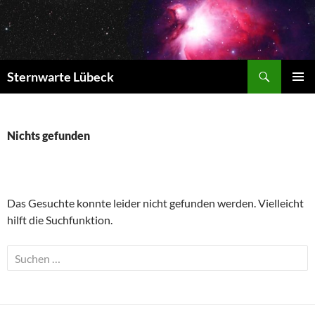
Zum
Inhalt
springen
Suchen
Sternwarte Lübeck
PRIMÄR
MENÜ
Nichts gefunden
Das Gesuchte konnte leider nicht gefunden werden. Vielleicht
hilft die Suchfunktion.
Suchen
nach: