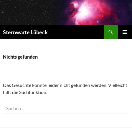
Zum
Inhalt
springen
Suchen
Sternwarte Lübeck
PRIMÄR
MENÜ
Nichts gefunden
Das Gesuchte konnte leider nicht gefunden werden. Vielleicht
hilft die Suchfunktion.
Suchen
nach: