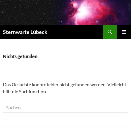
Zum
Inhalt
springen
Suchen
Sternwarte Lübeck
PRIMÄR
MENÜ
Nichts gefunden
Das Gesuchte konnte leider nicht gefunden werden. Vielleicht
hilft die Suchfunktion.
Suchen
nach: