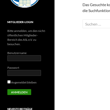
Das Gesuchte kon
die Suchfunktion
Suchen
MITGLIEDER-LOGIN
nach:
Bitte anmelden, um den nicht-
öffentlichen Mitglieder-
Bereich des ASL e.V. zu
besuchen.
Benutzername
Passwort
Angemeldet bleiben
NEUESTE BEITRÄGE