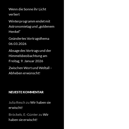
Wenn die Sonne ihr Licht
verliert
Winterprogramm endet mit
Astronomietag und „goldenem
Henkel“
Geändertes Vortragsthema
06.03.2026
Absage des Vortrags und der
Himmelsbeobachtung am
Freitag, 9. Januar 2026
Zwischen Wort und Weltall –
Abheben erwünscht!
NEUESTE KOMMENTAR
Julia Resch
zu
Wir haben sie
erwischt!
Bröckels, E.-Günter
zu
Wir
haben sie erwischt!