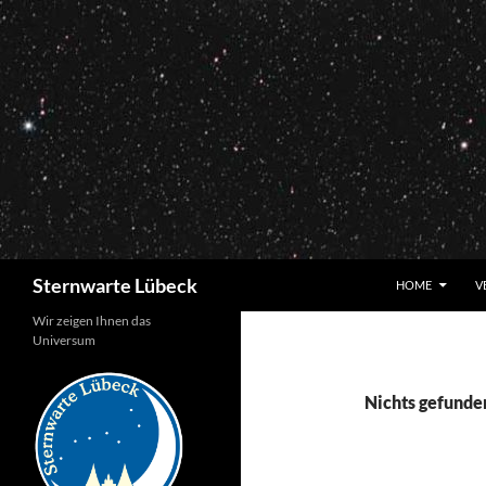
Zum
Inhalt
springen
Suchen
Sternwarte Lübeck
HOME
V
Wir zeigen Ihnen das
Universum
Nichts gefunde