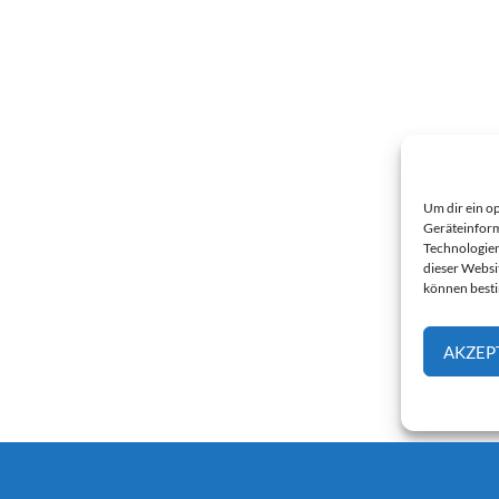
Um dir ein o
Geräteinform
Technologien
dieser Websi
können best
AKZEP