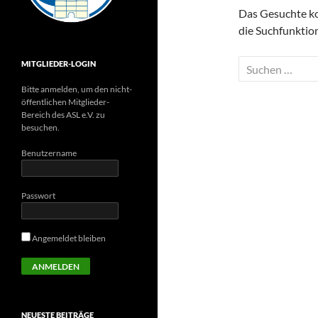
Das Gesuchte kon
die Suchfunktion
Suchen
MITGLIEDER-LOGIN
nach:
Bitte anmelden, um den nicht-
öffentlichen Mitglieder-
Bereich des ASL e.V. zu
besuchen.
Benutzername
Passwort
Angemeldet bleiben
NEUESTE BEITRÄGE