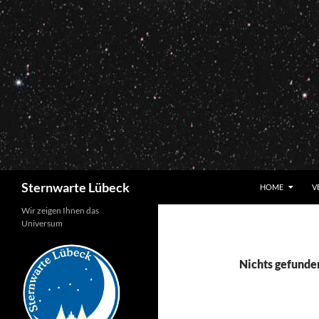
Zum
Inhalt
springen
Suchen
Sternwarte Lübeck
HOME
V
Wir zeigen Ihnen das
Universum
Nichts gefunde