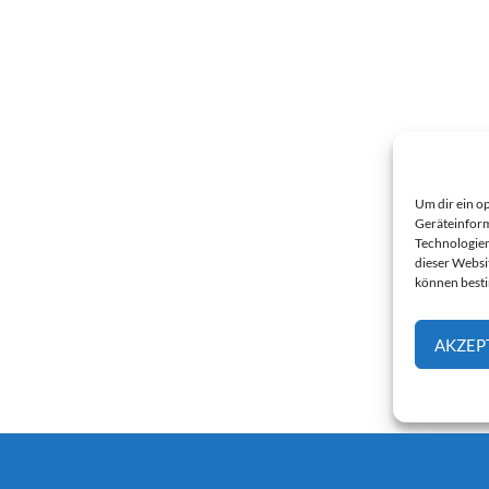
Um dir ein o
Geräteinform
Technologien
dieser Websi
können best
AKZEP