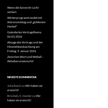
Wenn die Sonne ihr Licht
verliert
Winterprogramm endet mit
Astronomietag und „goldenem
Henkel“
Geändertes Vortragsthema
06.03.2026
Absage des Vortrags und der
Himmelsbeobachtung am
Freitag, 9. Januar 2026
Zwischen Wort und Weltall –
Abheben erwünscht!
NEUESTE KOMMENTAR
Julia Resch
zu
Wir haben sie
erwischt!
Bröckels, E.-Günter
zu
Wir
haben sie erwischt!