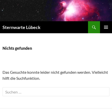
Zum
Inhalt
springen
Suchen
Sternwarte Lübeck
PRIMÄR
MENÜ
Nichts gefunden
Das Gesuchte konnte leider nicht gefunden werden. Vielleicht
hilft die Suchfunktion.
Suchen
nach: