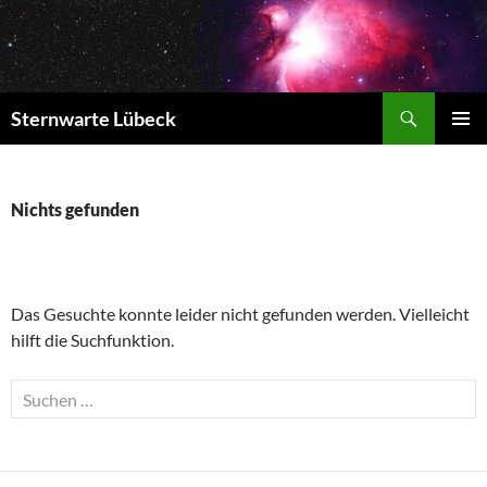
Zum
Inhalt
springen
Suchen
Sternwarte Lübeck
PRIMÄR
MENÜ
Nichts gefunden
Das Gesuchte konnte leider nicht gefunden werden. Vielleicht
hilft die Suchfunktion.
Suchen
nach: