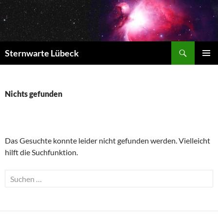
Zum
Inhalt
springen
Suchen
Sternwarte Lübeck
PRIMÄR
MENÜ
Nichts gefunden
Das Gesuchte konnte leider nicht gefunden werden. Vielleicht
hilft die Suchfunktion.
Suchen
nach: