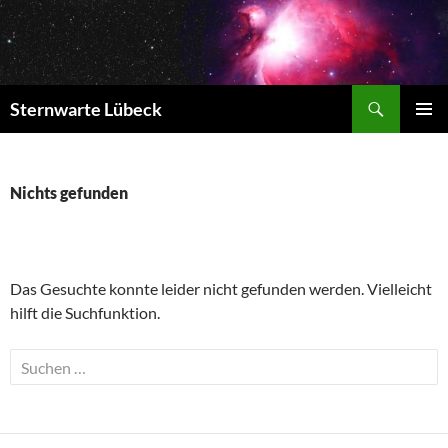
Zum
Inhalt
springen
Suchen
Sternwarte Lübeck
PRIMÄR
MENÜ
Nichts gefunden
Das Gesuchte konnte leider nicht gefunden werden. Vielleicht
hilft die Suchfunktion.
Suchen
nach: