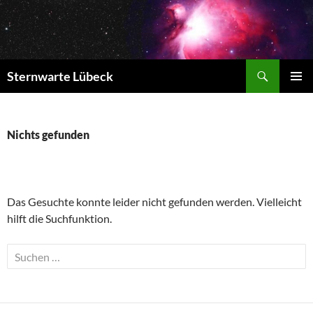
Zum
Inhalt
springen
Suchen
Sternwarte Lübeck
PRIMÄR
MENÜ
Nichts gefunden
Das Gesuchte konnte leider nicht gefunden werden. Vielleicht
hilft die Suchfunktion.
Suchen
nach: