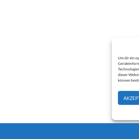
Um dir ein o
Geräteinform
Technologien
dieser Websi
können best
AKZEP