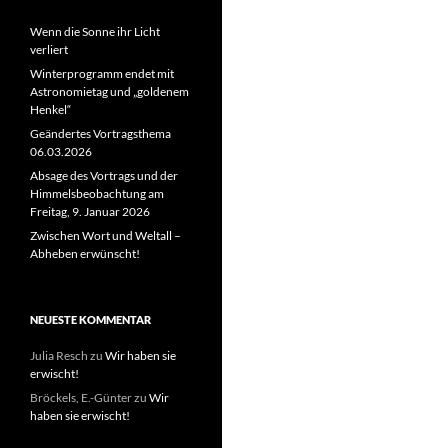
Wenn die Sonne ihr Licht
verliert
Winterprogramm endet mit
Astronomietag und „goldenem
Henkel“
Geändertes Vortragsthema
06.03.2026
Absage des Vortrags und der
Himmelsbeobachtung am
Freitag, 9. Januar 2026
Zwischen Wort und Weltall –
Abheben erwünscht!
NEUESTE KOMMENTAR
Julia Resch
zu
Wir haben sie
erwischt!
Bröckels, E.-Günter
zu
Wir
haben sie erwischt!