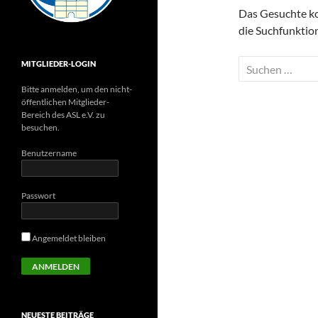
Das Gesuchte kon
die Suchfunktion
Suchen
MITGLIEDER-LOGIN
nach:
Bitte anmelden, um den nicht-
öffentlichen Mitglieder-
Bereich des ASL e.V. zu
besuchen.
Benutzername
Passwort
Angemeldet bleiben
NEUESTE BEITRÄGE