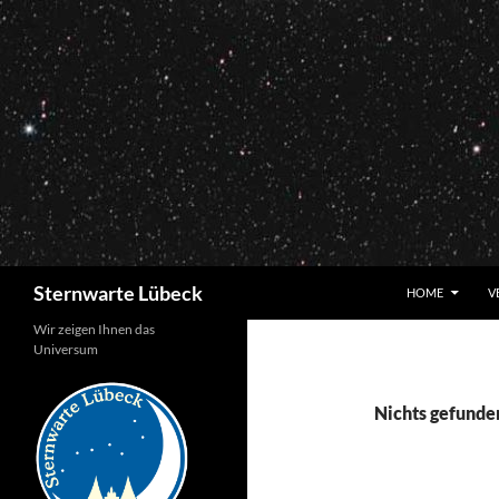
Zum
Inhalt
springen
Suchen
Sternwarte Lübeck
HOME
V
Wir zeigen Ihnen das
Universum
Nichts gefunde