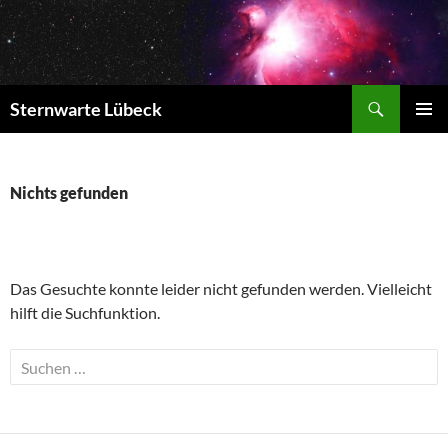
Zum
Inhalt
springen
Suchen
Sternwarte Lübeck
PRIMÄR
MENÜ
Nichts gefunden
Das Gesuchte konnte leider nicht gefunden werden. Vielleicht
hilft die Suchfunktion.
Suchen
nach: