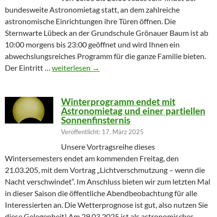
bundesweite Astronomietag statt, an dem zahlreiche
astronomische Einrichtungen ihre Türen öffnen. Die
Sternwarte Lübeck an der Grundschule Grönauer Baum ist ab
10:00 morgens bis 23:00 geöffnet und wird Ihnen ein
abwechslungsreiches Programm für die ganze Familie bieten.
Partielle Sonnenfinsternis am Tag der Astronomie
Der Eintritt …
weiterlesen
→
Winterprogramm endet mit
Astronomietag und einer partiellen
Sonnenfinsternis
Veröffentlicht: 17. März 2025
Unsere Vortragsreihe dieses
Wintersemesters endet am kommenden Freitag, den
21.03.205, mit dem Vortrag „Lichtverschmutzung – wenn die
Nacht verschwindet“. Im Anschluss bieten wir zum letzten Mal
in dieser Saison die öffentliche Abendbeobachtung für alle
Interessierten an. Die Wetterprognose ist gut, also nutzen Sie
diese Gelegenheit! Am 29.03.2025 ist als astronomisches