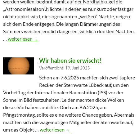
werden wollen, beginnt damit auf der Nordhalbkugel die
„Astronomiesaison“.Nächte, in denen es nur kurz oder fast gar
nicht dunkel wird, die sogenannten „weißen“ Nächte, neigen
sich dem Ende entgegen. Die langen Dämmerungen des
Sommers weichen endlich längeren, wirklich dunklen Nächten.
Furioser Auftakt zur Herbstsaison
…
weiterlesen
→
Wir haben sie erwischt!
Veröffentlicht: 19. Juni 2025
Schon am 7.6.2025 machten sich zwei tapfere
Recken der Sternwarte Lübeck auf, um den
Vorbeiflug der Internationalen Raumstation (ISS) vor der
Sonne im Bild festzuhalten. Leider machten dicke Wolken
dieses Vorhaben zunichte. Doch am 9.6.2025, am
Pfingstmontag, sollte es eine weitere Chance geben. Abermals
machten sich die wagemutigen Mitglieder der Sternwarte auf,
Wir haben sie erwischt!
um das Objekt …
weiterlesen
→