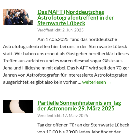
Das NAFT (Norddeutsches
Astrofotografentreffen) in der
Sternwarte Lübeck
Veröffentlicht: 2. Juni 2025
Am 17.05.2025 fand das norddeutsche
Astrofotografentreffen hier bei uns in der Sternwarte Lübeck
statt. Wir haben uns erneut als Gastgeber bereit erklärt dieses
Treffen auszurichten und es waren diesmal sogar Gäste aus
Jena und Hildesheim mit dabei. Das NAFT wird seit den 70iger
Jahren von Astrofotografen für interessierte Astrofotografen
Das NAFT (Norddeutsches
ausgerichtet, es gibt also kein vorher …
weiterlesen
→
Partielle Sonnenfinsternis am Tag
der Astronomie 29. März 2025
Veröffentlicht: 17. März 2025
Tag der offenen Tür an der Sternwarte Lübeck
von 10:00 bis 23:00 Jedes Jahr findet der