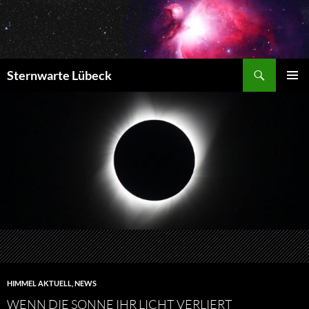
Zum
Inhalt
springen
Suchen
Sternwarte Lübeck
PRIMÄR
MENÜ
HIMMEL AKTUELL
,
NEWS
WENN DIE SONNE IHR LICHT VERLIERT