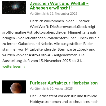
Zwischen Wort und Weltall –
Abheben erwünscht!
Veröffentlicht: 12. November 2025
Herzlich willkommen in der Lübecker
WortWerft: Die Sternwarte Lübeck zeigt
großformatige Astrofotografien, die den Himmel ganz nah
bringen – von leuchtenden Polarlichtern über Lübeck bis hin
zu fernen Galaxien und Nebeln. Alle ausgestellten Bilder
stammen von Mitarbeitenden der Sternwarte Lübeck und
wurden von der Astro‑Foto‑AG aufgenommen. Die
Ausstellung läuft vom 15. November 2025 bis 31. …
Zwischen Wort und Weltall – Abheben erwünscht!
weiterlesen
→
Furioser Auftakt zur Herbstsaison
Veröffentlicht: 30. August 2025
Der Herbst steht vor der Tür, und für viele
Hobbyastronomen und solche, die es noch