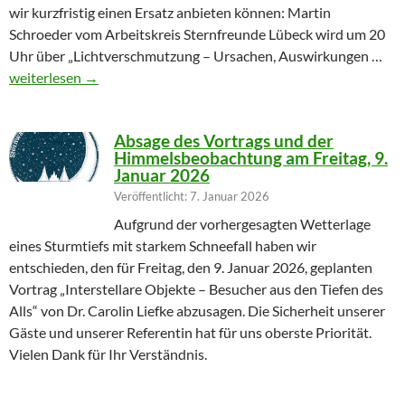
wir kurzfristig einen Ersatz anbieten können: Martin
Schroeder vom Arbeitskreis Sternfreunde Lübeck wird um 20
Uhr über „Lichtverschmutzung – Ursachen, Auswirkungen …
Geändertes Vortragsthema 06.03.2026
weiterlesen
→
Absage des Vortrags und der
Himmelsbeobachtung am Freitag, 9.
Januar 2026
Veröffentlicht: 7. Januar 2026
Aufgrund der vorhergesagten Wetterlage
eines Sturmtiefs mit starkem Schneefall haben wir
entschieden, den für Freitag, den 9. Januar 2026, geplanten
Vortrag „Interstellare Objekte – Besucher aus den Tiefen des
Alls“ von Dr. Carolin Liefke abzusagen. Die Sicherheit unserer
Gäste und unserer Referentin hat für uns oberste Priorität.
Vielen Dank für Ihr Verständnis.