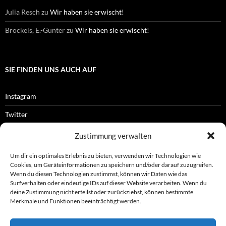
Julia Resch
zu
Wir haben sie erwischt!
Bröckels, E.-Günter
zu
Wir haben sie erwischt!
SIE FINDEN UNS AUCH AUF
Instagram
Twitter
Facebook
Zustimmung verwalten
RSS-Feed
Um dir ein optimales Erlebnis zu bieten, verwenden wir Technologien wie
Cookies, um Geräteinformationen zu speichern und/oder darauf zuzugreifen.
Wenn du diesen Technologien zustimmst, können wir Daten wie das
Surfverhalten oder eindeutige IDs auf dieser Website verarbeiten. Wenn du
OFFIZIELLES
deine Zustimmung nicht erteilst oder zurückziehst, können bestimmte
Merkmale und Funktionen beeinträchtigt werden.
Impressum