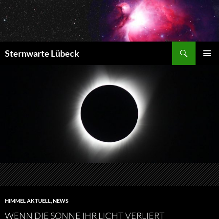
Zum
Inhalt
springen
Suchen
Sternwarte Lübeck
PRIMÄR
MENÜ
HIMMEL AKTUELL
,
NEWS
WENN DIE SONNE IHR LICHT VERLIERT