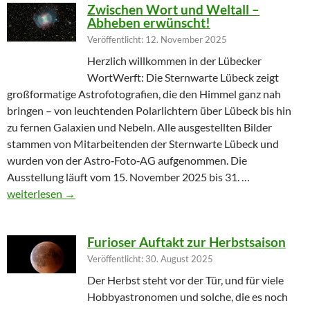
Zwischen Wort und Weltall –
Abheben erwünscht!
Veröffentlicht: 12. November 2025
Herzlich willkommen in der Lübecker
WortWerft: Die Sternwarte Lübeck zeigt
großformatige Astrofotografien, die den Himmel ganz nah
bringen – von leuchtenden Polarlichtern über Lübeck bis hin
zu fernen Galaxien und Nebeln. Alle ausgestellten Bilder
stammen von Mitarbeitenden der Sternwarte Lübeck und
wurden von der Astro‑Foto‑AG aufgenommen. Die
Ausstellung läuft vom 15. November 2025 bis 31. …
Zwischen Wort und Weltall – Abheben erwünscht!
weiterlesen
→
Furioser Auftakt zur Herbstsaison
Veröffentlicht: 30. August 2025
Der Herbst steht vor der Tür, und für viele
Hobbyastronomen und solche, die es noch