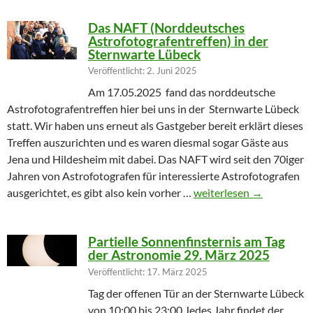
Das NAFT (Norddeutsches
Astrofotografentreffen) in der
Sternwarte Lübeck
Veröffentlicht: 2. Juni 2025
Am 17.05.2025 fand das norddeutsche
Astrofotografentreffen hier bei uns in der Sternwarte Lübeck
statt. Wir haben uns erneut als Gastgeber bereit erklärt dieses
Treffen auszurichten und es waren diesmal sogar Gäste aus
Jena und Hildesheim mit dabei. Das NAFT wird seit den 70iger
Jahren von Astrofotografen für interessierte Astrofotografen
Das NAFT (Norddeutsches
ausgerichtet, es gibt also kein vorher …
weiterlesen
→
Partielle Sonnenfinsternis am Tag
der Astronomie 29. März 2025
Veröffentlicht: 17. März 2025
Tag der offenen Tür an der Sternwarte Lübeck
von 10:00 bis 23:00 Jedes Jahr findet der