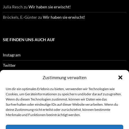
Julia Resch
zu
Wir haben sie erwischt!
Bröckels, E.-Günter
zu
Wir haben sie erwischt!
SIE FINDEN UNS AUCH AUF
Instagram
Twitter
Facebook
Zustimmung verwalten
RSS-Feed
Um dir ein optimales Erlebnis zu bieten, verwenden wir Technologien wie
Cookies, um Geräteinformationen zu speichern und/oder darauf zuzugreifen.
Wenn du diesen Technologien zustimmst, können wir Daten wie das
Surfverhalten oder eindeutige IDs auf dieser Website verarbeiten. Wenn du
OFFIZIELLES
deine Zustimmung nicht erteilst oder zurückziehst, können bestimmte
Merkmale und Funktionen beeinträchtigt werden.
Impressum