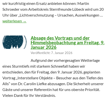
wir kurzfristig einen Ersatz anbieten können: Martin
Schroeder vom Arbeitskreis Sternfreunde Lübeck wird um 20
Uhr über „Lichtverschmutzung – Ursachen, Auswirkungen …
Geändertes Vortragsthema 06.03.2026
weiterlesen
→
Absage des Vortrags und der
Himmelsbeobachtung am Freitag, 9.
Januar 2026
Veröffentlicht: 7. Januar 2026
Aufgrund der vorhergesagten Wetterlage
eines Sturmtiefs mit starkem Schneefall haben wir
entschieden, den für Freitag, den 9. Januar 2026, geplanten
Vortrag „Interstellare Objekte – Besucher aus den Tiefen des
Alls“ von Dr. Carolin Liefke abzusagen. Die Sicherheit unserer
Gäste und unserer Referentin hat für uns oberste Priorität.
Vielen Dank für Ihr Verständnis.