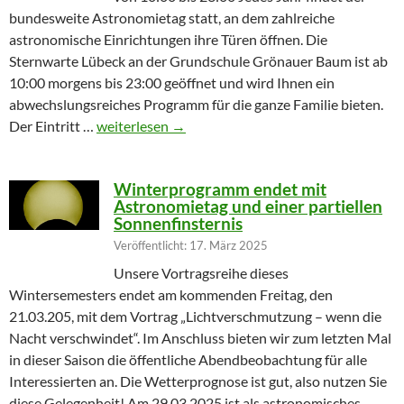
bundesweite Astronomietag statt, an dem zahlreiche
astronomische Einrichtungen ihre Türen öffnen. Die
Sternwarte Lübeck an der Grundschule Grönauer Baum ist ab
10:00 morgens bis 23:00 geöffnet und wird Ihnen ein
abwechslungsreiches Programm für die ganze Familie bieten.
Partielle Sonnenfinsternis am Tag der Astronomie
Der Eintritt …
weiterlesen
→
Winterprogramm endet mit
Astronomietag und einer partiellen
Sonnenfinsternis
Veröffentlicht: 17. März 2025
Unsere Vortragsreihe dieses
Wintersemesters endet am kommenden Freitag, den
21.03.205, mit dem Vortrag „Lichtverschmutzung – wenn die
Nacht verschwindet“. Im Anschluss bieten wir zum letzten Mal
in dieser Saison die öffentliche Abendbeobachtung für alle
Interessierten an. Die Wetterprognose ist gut, also nutzen Sie
diese Gelegenheit! Am 29.03.2025 ist als astronomisches