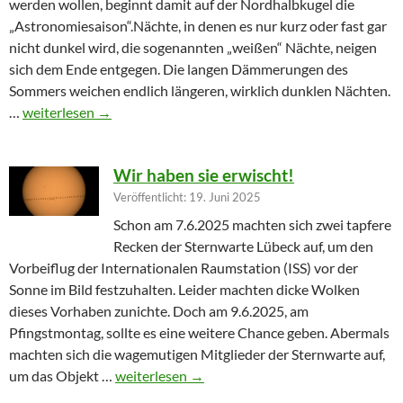
werden wollen, beginnt damit auf der Nordhalbkugel die
„Astronomiesaison“.Nächte, in denen es nur kurz oder fast gar
nicht dunkel wird, die sogenannten „weißen“ Nächte, neigen
sich dem Ende entgegen. Die langen Dämmerungen des
Sommers weichen endlich längeren, wirklich dunklen Nächten.
Furioser Auftakt zur Herbstsaison
…
weiterlesen
→
Wir haben sie erwischt!
Veröffentlicht: 19. Juni 2025
Schon am 7.6.2025 machten sich zwei tapfere
Recken der Sternwarte Lübeck auf, um den
Vorbeiflug der Internationalen Raumstation (ISS) vor der
Sonne im Bild festzuhalten. Leider machten dicke Wolken
dieses Vorhaben zunichte. Doch am 9.6.2025, am
Pfingstmontag, sollte es eine weitere Chance geben. Abermals
machten sich die wagemutigen Mitglieder der Sternwarte auf,
Wir haben sie erwischt!
um das Objekt …
weiterlesen
→