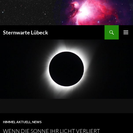
Zum
Inhalt
springen
Suchen
Sternwarte Lübeck
PRIMÄR
MENÜ
HIMMEL AKTUELL
,
NEWS
WENN DIE SONNE IHR LICHT VERLIERT