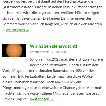
werden wollen, beginnt damit auf der Nordhalbkugel die
„Astronomiesaison“.Nächte, in denen es nur kurz oder fast gar
nicht dunkel wird, die sogenannten „weißen“ Nächte, neigen
sich dem Ende entgegen. Die langen Dämmerungen des
Sommers weichen endlich längeren, wirklich dunklen Nächten.
Furioser Auftakt zur Herbstsaison
…
weiterlesen
→
Wir haben sie erwischt!
Veröffentlicht: 19. Juni 2025
Schon am 7.6.2025 machten sich zwei tapfere
Recken der Sternwarte Lübeck auf, um den
Vorbeiflug der Internationalen Raumstation (ISS) vor der
Sonne im Bild festzuhalten. Leider machten dicke Wolken
dieses Vorhaben zunichte. Doch am 9.6.2025, am
Pfingstmontag, sollte es eine weitere Chance geben. Abermals
machten sich die wagemutigen Mitglieder der Sternwarte auf,
Wir haben sie erwischt!
um das Objekt …
weiterlesen
→