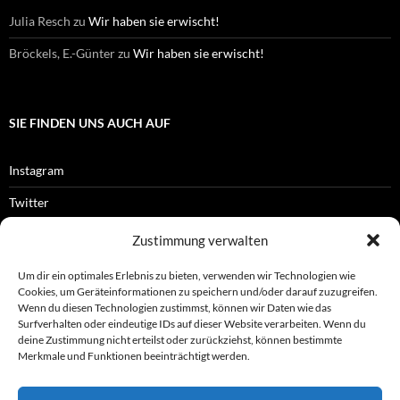
Julia Resch
zu
Wir haben sie erwischt!
Bröckels, E.-Günter
zu
Wir haben sie erwischt!
SIE FINDEN UNS AUCH AUF
Instagram
Twitter
Facebook
Zustimmung verwalten
RSS-Feed
Um dir ein optimales Erlebnis zu bieten, verwenden wir Technologien wie
Cookies, um Geräteinformationen zu speichern und/oder darauf zuzugreifen.
Wenn du diesen Technologien zustimmst, können wir Daten wie das
Surfverhalten oder eindeutige IDs auf dieser Website verarbeiten. Wenn du
OFFIZIELLES
deine Zustimmung nicht erteilst oder zurückziehst, können bestimmte
Merkmale und Funktionen beeinträchtigt werden.
Impressum