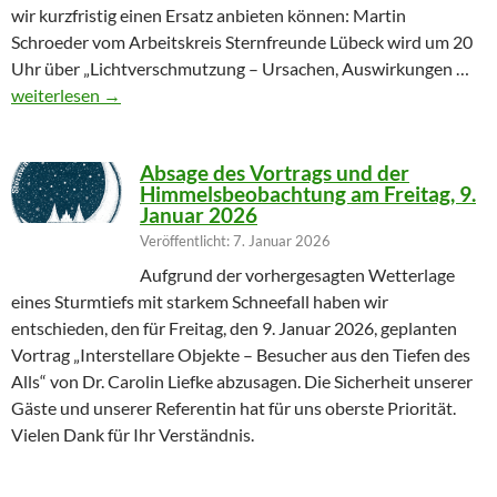
wir kurzfristig einen Ersatz anbieten können: Martin
Schroeder vom Arbeitskreis Sternfreunde Lübeck wird um 20
Uhr über „Lichtverschmutzung – Ursachen, Auswirkungen …
Geändertes Vortragsthema 06.03.2026
weiterlesen
→
Absage des Vortrags und der
Himmelsbeobachtung am Freitag, 9.
Januar 2026
Veröffentlicht: 7. Januar 2026
Aufgrund der vorhergesagten Wetterlage
eines Sturmtiefs mit starkem Schneefall haben wir
entschieden, den für Freitag, den 9. Januar 2026, geplanten
Vortrag „Interstellare Objekte – Besucher aus den Tiefen des
Alls“ von Dr. Carolin Liefke abzusagen. Die Sicherheit unserer
Gäste und unserer Referentin hat für uns oberste Priorität.
Vielen Dank für Ihr Verständnis.