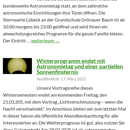
bundesweite Astronomietag statt, an dem zahlreiche
astronomische Einrichtungen ihre Türen öffnen. Die
Sternwarte Lübeck an der Grundschule Grönauer Baum ist ab
10:00 morgens bis 23:00 geöffnet und wird Ihnen ein
abwechslungsreiches Programm für die ganze Familie bieten.
Partielle Sonnenfinsternis am Tag der Astronomie
Der Eintritt …
weiterlesen
→
Winterprogramm endet mit
Astronomietag und einer partiellen
Sonnenfinsternis
Veröffentlicht: 17. März 2025
Unsere Vortragsreihe dieses
Wintersemesters endet am kommenden Freitag, den
21.03.205, mit dem Vortrag „Lichtverschmutzung – wenn die
Nacht verschwindet“. Im Anschluss bieten wir zum letzten Mal
in dieser Saison die öffentliche Abendbeobachtung für alle
Interessierten an. Die Wetterprognose ist gut, also nutzen Sie
diese Gelegenheit! Am 29.03.2025 ist als astronomisches