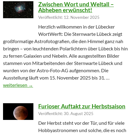
Zwischen Wort und Weltall –
Abheben erwünscht!
Veröffentlicht: 12. November 2025
Herzlich willkommen in der Lübecker
WortWerft: Die Sternwarte Lübeck zeigt
großformatige Astrofotografien, die den Himmel ganz nah
bringen – von leuchtenden Polarlichtern über Lübeck bis hin
zu fernen Galaxien und Nebeln. Alle ausgestellten Bilder
stammen von Mitarbeitenden der Sternwarte Lübeck und
wurden von der Astro‑Foto‑AG aufgenommen. Die
Ausstellung läuft vom 15. November 2025 bis 31. …
Zwischen Wort und Weltall – Abheben erwünscht!
weiterlesen
→
Furioser Auftakt zur Herbstsaison
Veröffentlicht: 30. August 2025
Der Herbst steht vor der Tür, und für viele
Hobbyastronomen und solche, die es noch