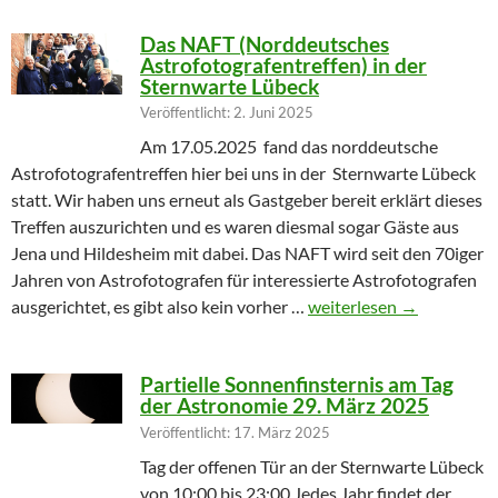
Das NAFT (Norddeutsches
Astrofotografentreffen) in der
Sternwarte Lübeck
Veröffentlicht: 2. Juni 2025
Am 17.05.2025 fand das norddeutsche
Astrofotografentreffen hier bei uns in der Sternwarte Lübeck
statt. Wir haben uns erneut als Gastgeber bereit erklärt dieses
Treffen auszurichten und es waren diesmal sogar Gäste aus
Jena und Hildesheim mit dabei. Das NAFT wird seit den 70iger
Jahren von Astrofotografen für interessierte Astrofotografen
Das NAFT (Norddeutsches
ausgerichtet, es gibt also kein vorher …
weiterlesen
→
Partielle Sonnenfinsternis am Tag
der Astronomie 29. März 2025
Veröffentlicht: 17. März 2025
Tag der offenen Tür an der Sternwarte Lübeck
von 10:00 bis 23:00 Jedes Jahr findet der