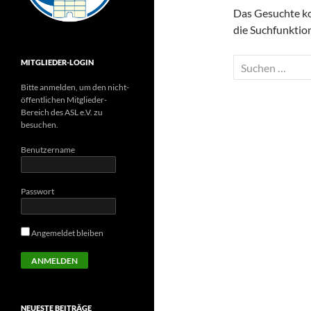
Das Gesuchte kon
die Suchfunktion
Suchen
MITGLIEDER-LOGIN
nach:
Bitte anmelden, um den nicht-
öffentlichen Mitglieder-
Bereich des ASL e.V. zu
besuchen.
Benutzername
Passwort
Angemeldet bleiben
NEUESTE BEITRÄGE