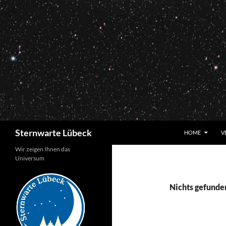
Zum
Inhalt
springen
Suchen
Sternwarte Lübeck
HOME
V
Wir zeigen Ihnen das
Universum
Nichts gefunde