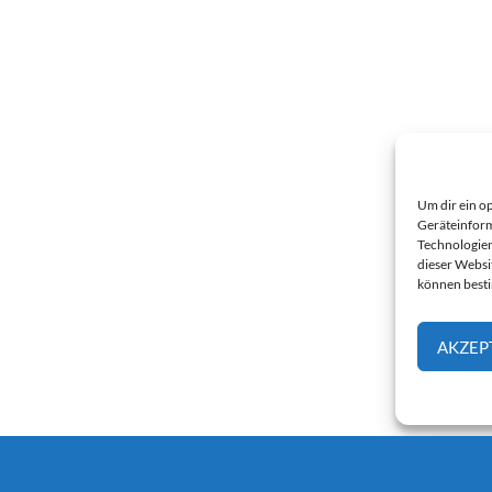
Um dir ein o
Geräteinform
Technologien
dieser Websi
können best
AKZEP