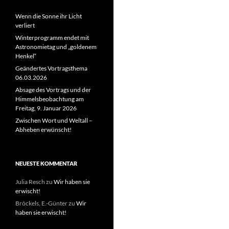
Wenn die Sonne ihr Licht
verliert
Winterprogramm endet mit
Astronomietag und „goldenem
Henkel“
Geändertes Vortragsthema
06.03.2026
Absage des Vortrags und der
Himmelsbeobachtung am
Freitag, 9. Januar 2026
Zwischen Wort und Weltall –
Abheben erwünscht!
NEUESTE KOMMENTAR
Julia Resch
zu
Wir haben sie
erwischt!
Bröckels, E.-Günter
zu
Wir
haben sie erwischt!